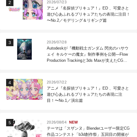
2026/07/23
アニメ『名探偵プリキュア！』ED 、可愛さと
遊び心あふれるプリキュアたちの表現に注目！
〜No.2／モデリング＆リギング篇
2026/07/28
Autodeskが『機動戦士ガンダム 閃光のハサウ
ェイ キルケーの魔女』制作事例を公開―Flow
Production Trackingと3ds Maxが支えたCG制
作現場
2026/07/22
アニメ『名探偵プリキュア！』ED 、可愛さと
遊び心あふれるプリキュアたちの表現に注
目！〜No.1／演出篇
2026/08/04
NEW
テーマは「スザンヌ」Blenderユーザー限定CG
作品コンテスト「b3d創作祭」五回目の開催が