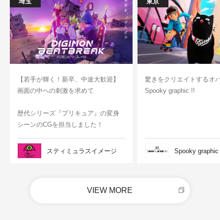
埼玉
東京
【若手が輝く！新卒、中途大歓迎】
驚きをクリエイトするオ
画面の中への刺激を求めて
Spooky graphic !!
歴代シリーズ『プリキュア』の変身
シーンのCGを担当しました！
スティミュラスイメージ
Spooky graphic
VIEW MORE