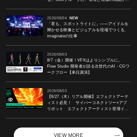
導入効果を聞いた
2026/08/04
NEW
「君も、スポットライトに」――アイドルを
輝かせる映像とビジュアルを現場でつくる、
imaginateの仕事
2026/08/03
8/7（金）開催！VFXはよりシンプルに。
Flow Studio 開発者が語る次世代のAI・CGワ
ークフロー【来日講演】
2026/08/03
【8/27（木）リアル開催】エフェクトアーテ
ィスト必見！ サイバーコネクトツー×アプ
リボット エフェクトアーティスト登壇イベ
ントを開催！－サイバーエージェント
VIEW MORE