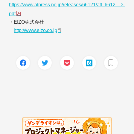
https://www.atpress.ne.jp/releases/66121/att_66121_3.
pdf
・EIZO株式会社
http://www.eizo.co.jp