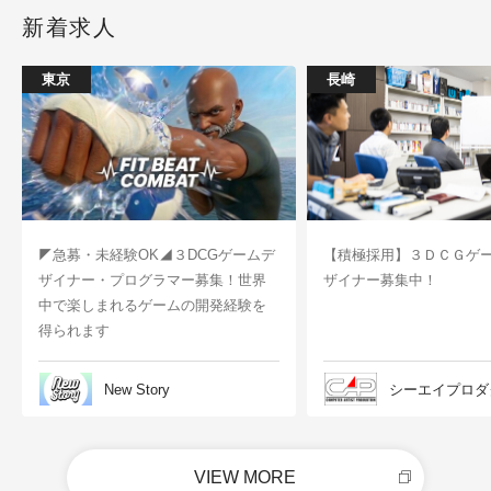
新着求人
東京
長崎
◤急募・未経験OK◢３DCGゲームデ
【積極採用】３ＤＣＧゲ
ザイナー・プログラマー募集！世界
ザイナー募集中！
中で楽しまれるゲームの開発経験を
得られます
New Story
シーエイプロダ
VIEW MORE