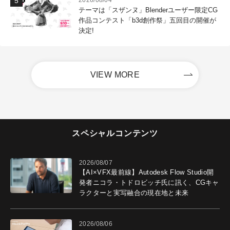
2026/08/04
テーマは「スザンヌ」Blenderユーザー限定CG
作品コンテスト「b3d創作祭」五回目の開催が
決定!
VIEW MORE
スペシャルコンテンツ
2026/08/07
【AI×VFX最前線】Autodesk Flow Studio開
発者ニコラ・トドロビッチ氏に訊く、CGキャ
ラクターと実写融合の現在地と未来
2026/08/06