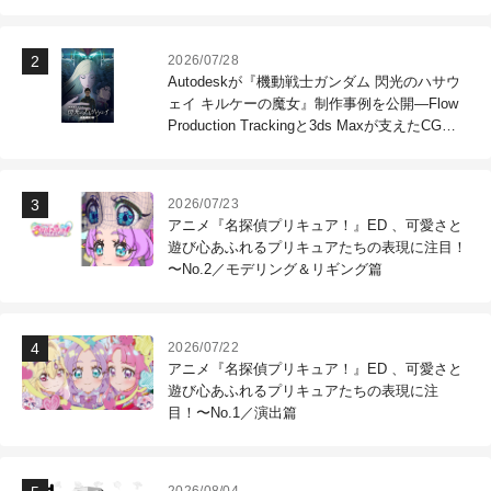
2026/07/28
Autodeskが『機動戦士ガンダム 閃光のハサウ
ェイ キルケーの魔女』制作事例を公開―Flow
Production Trackingと3ds Maxが支えたCG制
作現場
2026/07/23
アニメ『名探偵プリキュア！』ED 、可愛さと
遊び心あふれるプリキュアたちの表現に注目！
〜No.2／モデリング＆リギング篇
2026/07/22
アニメ『名探偵プリキュア！』ED 、可愛さと
遊び心あふれるプリキュアたちの表現に注
目！〜No.1／演出篇