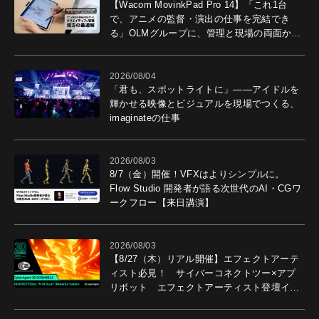
【Wacom MovinkPad Pro 14】「これ1台
で、アニメの監督・演出の仕事を完結でき
る」OLMグループに、管理と現場の両面から
導入効果を聞いた
2026/08/04
「君も、スポットライトに」――アイドルを
輝かせる映像とビジュアルを現場でつくる、
imaginateの仕事
2026/08/03
8/7（金）開催！VFXはよりシンプルに。
Flow Studio 開発者が語る次世代のAI・CGワ
ークフロー【来日講演】
2026/08/03
【8/27（木）リアル開催】エフェクトアーテ
ィスト必見！ サイバーコネクトツー×アプ
リボット エフェクトアーティスト登壇イベ
ントを開催！－サイバーエージェント