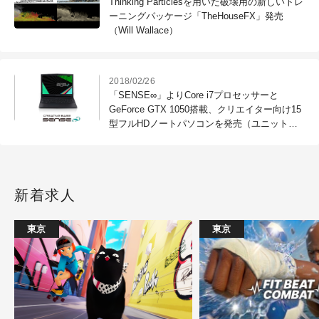
Thinking Particlesを用いた破壊用の新しいトレ
ーニングパッケージ「TheHouseFX」発売
（Will Wallace）
2018/02/26
「SENSE∞」よりCore i7プロセッサーと
GeForce GTX 1050搭載、クリエイター向け15
型フルHDノートパソコンを発売（ユニットコ
ム）
新着求人
東京
東京