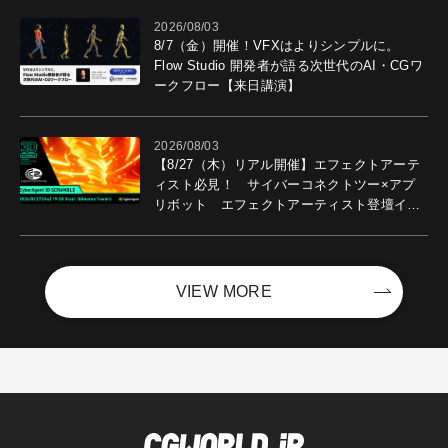
2026/08/03
8/7（金）開催！VFXはよりシンプルに。
Flow Studio 開発者が語る次世代のAI・CGワ
ークフロー【来日講演】
2026/08/03
【8/27（木）リアル開催】エフェクトアーテ
ィスト必見！ サイバーコネクトツー×アプ
リボット エフェクトアーティスト登壇イベ
ントを開催！－サイバーエージェント
VIEW MORE