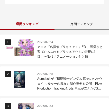
週間ランキング
月間ランキング
2026/07/24
アニメ『名探偵プリキュア！』ED 、可愛さと
遊び心あふれるプリキュアたちの表現に注
目！〜No.3／アニメーション付け篇
2026/07/28
Autodeskが『機動戦士ガンダム 閃光のハサウ
ェイ キルケーの魔女』制作事例を公開―Flow
Production Trackingと3ds Maxが支えたCG制
作現場
2026/07/23