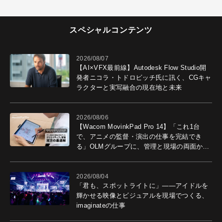
スペシャルコンテンツ
2026/08/07
【AI×VFX最前線】Autodesk Flow Studio開
発者ニコラ・トドロビッチ氏に訊く、CGキャ
ラクターと実写融合の現在地と未来
2026/08/06
【Wacom MovinkPad Pro 14】「これ1台
で、アニメの監督・演出の仕事を完結でき
る」OLMグループに、管理と現場の両面から
導入効果を聞いた
2026/08/04
「君も、スポットライトに」――アイドルを
輝かせる映像とビジュアルを現場でつくる、
imaginateの仕事