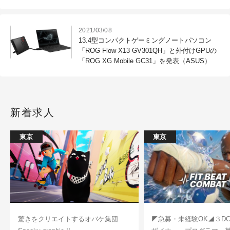
2021/03/08
13.4型コンパクトゲーミングノートパソコン
「ROG Flow X13 GV301QH」と外付けGPUの
「ROG XG Mobile GC31」を発表（ASUS）
新着求人
東京
東京
驚きをクリエイトするオバケ集団
◤急募・未経験OK◢３D