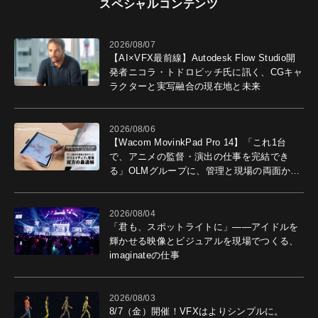
スペシャルコンテンツ
2026/08/07
【AI×VFX最前線】Autodesk Flow Studio開
発者ニコラ・トドロビッチ氏に訊く、CGキャ
ラクターと実写融合の現在地と未来
2026/08/06
【Wacom MovinkPad Pro 14】「これ1台
で、アニメの監督・演出の仕事を完結でき
る」OLMグループに、管理と現場の両面から
導入効果を聞いた
2026/08/04
「君も、スポットライトに」――アイドルを
輝かせる映像とビジュアルを現場でつくる、
imaginateの仕事
2026/08/03
8/7（金）開催！VFXはよりシンプルに。