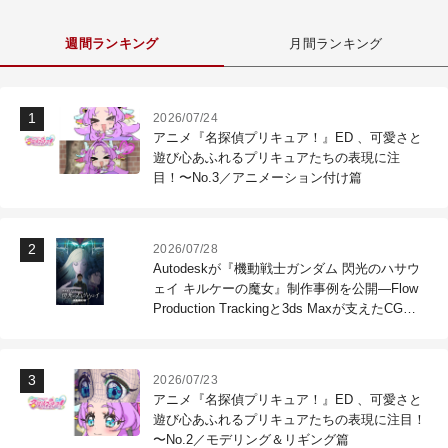
週間ランキング
月間ランキング
2026/07/24
アニメ『名探偵プリキュア！』ED 、可愛さと
遊び心あふれるプリキュアたちの表現に注
目！〜No.3／アニメーション付け篇
2026/07/28
Autodeskが『機動戦士ガンダム 閃光のハサウ
ェイ キルケーの魔女』制作事例を公開―Flow
Production Trackingと3ds Maxが支えたCG制
作現場
2026/07/23
アニメ『名探偵プリキュア！』ED 、可愛さと
遊び心あふれるプリキュアたちの表現に注目！
〜No.2／モデリング＆リギング篇