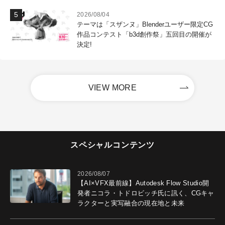
2026/08/04
テーマは「スザンヌ」Blenderユーザー限定CG
作品コンテスト「b3d創作祭」五回目の開催が
決定!
VIEW MORE
スペシャルコンテンツ
2026/08/07
【AI×VFX最前線】Autodesk Flow Studio開
発者ニコラ・トドロビッチ氏に訊く、CGキャ
ラクターと実写融合の現在地と未来