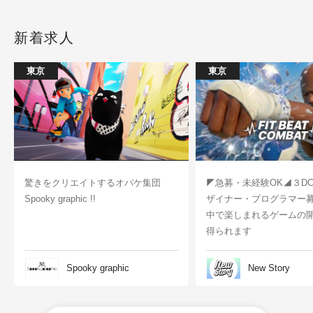
新着求人
東京
東京
驚きをクリエイトするオバケ集団
◤急募・未経験OK◢３D
Spooky graphic !!
ザイナー・プログラマー
中で楽しまれるゲームの
得られます
Spooky graphic
New Story