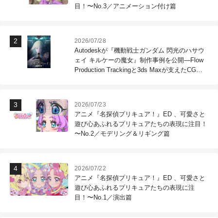
目！〜No.3／アニメーション付け篇
2026/07/28
Autodeskが『機動戦士ガンダム 閃光のハサウ
ェイ キルケーの魔女』制作事例を公開―Flow
Production Trackingと3ds Maxが支えたCG制
作現場
2026/07/23
アニメ『名探偵プリキュア！』ED 、可愛さと
遊び心あふれるプリキュアたちの表現に注目！
〜No.2／モデリング＆リギング篇
2026/07/22
アニメ『名探偵プリキュア！』ED 、可愛さと
遊び心あふれるプリキュアたちの表現に注
目！〜No.1／演出篇