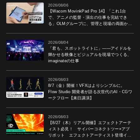
2026/08/06
【Wacom MovinkPad Pro 14】「これ1台
で、アニメの監督・演出の仕事を完結でき
る」OLMグループに、管理と現場の両面から
導入効果を聞いた
2026/08/04
「君も、スポットライトに」――アイドルを
輝かせる映像とビジュアルを現場でつくる、
imaginateの仕事
2026/08/03
8/7（金）開催！VFXはよりシンプルに。
Flow Studio 開発者が語る次世代のAI・CGワ
ークフロー【来日講演】
2026/08/03
【8/27（木）リアル開催】エフェクトアーテ
ィスト必見！ サイバーコネクトツー×アプ
リボット エフェクトアーティスト登壇イベ