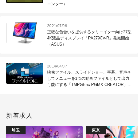
エンター）
2021/07/09
正確な色合いを提供するクリエイター向け27型
4K液晶ディスプレイ「PA279CV-R」発売開始
（ASUS）
2014/04/07
映像ファイル、スライドショー、字幕、音声そ
してメニューを1つの動画ファイルとして出力
可能にする「TMPGEnc PGMX CREATOR」発
売（ペガシス）
新着求人
埼玉
東京