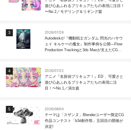
遊び心あふれるプリキュアたちの表現に注目！
〜No.2／モデリング＆リギング篇
2026/07/28
Autodeskが『機動戦士ガンダム 閃光のハサウ
ェイ キルケーの魔女』制作事例を公開―Flow
Production Trackingと3ds Maxが支えたCG制
作現場
2026/07/22
アニメ『名探偵プリキュア！』ED 、可愛さと
遊び心あふれるプリキュアたちの表現に注
目！〜No.1／演出篇
2026/08/04
テーマは「スザンヌ」Blenderユーザー限定CG
作品コンテスト「b3d創作祭」五回目の開催が
決定!