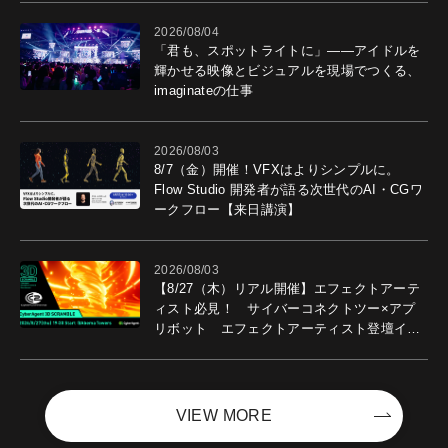
2026/08/04
「君も、スポットライトに」――アイドルを
輝かせる映像とビジュアルを現場でつくる、
imaginateの仕事
2026/08/03
8/7（金）開催！VFXはよりシンプルに。
Flow Studio 開発者が語る次世代のAI・CGワ
ークフロー【来日講演】
2026/08/03
【8/27（木）リアル開催】エフェクトアーテ
ィスト必見！ サイバーコネクトツー×アプ
リボット エフェクトアーティスト登壇イベ
ントを開催！－サイバーエージェント
VIEW MORE