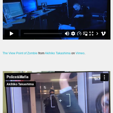
The View Point of Zombie
from
Akihiko Takashima
on
Vimeo
.