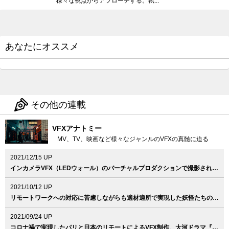
様々な視点からアプローチする。執...
あなたにオススメ
その他の連載
VFXアナトミー
MV、TV、映画など様々なジャンルのVFXの真髄に迫る
2021/12/15 UP
インカメラVFX（LEDウォール）のバーチャルプロダクションで撮影された意欲作、Vaundy『泣き地蔵』MV
2021/10/12 UP
リモートワークへの対応に苦慮しながらも適材適所で実現した妖怪たちのVFX、映画『妖怪大戦争 ガーディアンズ』
2021/09/24 UP
コロナ禍で実現したパリと日本のリモートによるVFX制作、大河ドラマ『青天を衝け』