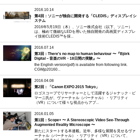
2016.10.14
第4回：ソニーが独自に開発する「CLEDIS」ディスプレイシ
ステム
2016年5月19日（木）、ソニー株式会社（以下、ソニー）
は、極めて微細なLEDを用いた独自開発の高画質ディスプレ
イ技術CLEDIS™を採...
2016.07.14
第3回：There's no map to human behaviour 〜『Björk
Digital－音楽のVR・18日間の実験』〜
the English version(pdf) is available from following link.
CGWjp20160...
2016.04.08
第2回：「Canon EXPO 2015 Tokyo」
ロゴスコープでリサーチャーとして活躍するジャナック・ビ
マーニ氏が、ヴァーチャル（バーチャル）・リアリティ
（VR）について様々な視点からアプ...
2016.01.05
第1回：Scope+ 〜 A Stereoscopic Video See-Through
Augmented Reality Microscope 〜
新たにスタートする本連載。近年、多様な展開を見せるヴァ
ーチャル（バーチャル）・リアリティ（VR）について、