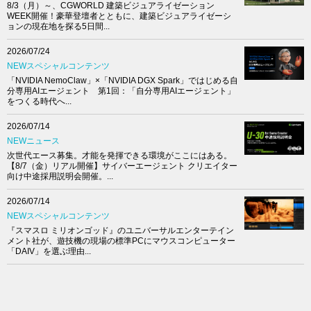
8/3（月）～、CGWORLD 建築ビジュアライゼーション
WEEK開催！豪華登壇者とともに、建築ビジュアライゼーシ
ョンの現在地を探る5日間...
2026/07/24
NEWスペシャルコンテンツ
「NVIDIA NemoClaw」×「NVIDIA DGX Spark」ではじめる自
分専用AIエージェント 第1回：「自分専用AIエージェント」
をつくる時代へ...
2026/07/14
NEWニュース
次世代エース募集。才能を発揮できる環境がここにはある。
【8/7（金）リアル開催】サイバーエージェント クリエイター
向け中途採用説明会開催。...
2026/07/14
NEWスペシャルコンテンツ
『スマスロ ミリオンゴッド』のユニバーサルエンターテイン
メント社が、遊技機の現場の標準PCにマウスコンピューター
「DAIV」を選ぶ理由...