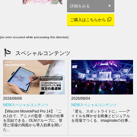
詳細をみる
ご購入はこちらから
[an error occurred while processing this directive]
スペシャルコンテンツ
2026/08/04
2026/08/06
NEWスペシャルコンテンツ
NEWスペシャルコンテンツ
「君も、スポットライトに」――ア
【Wacom MovinkPad Pro 14】「こ
イドルを輝かせる映像とビジュアル
れ1台で、アニメの監督・演出の仕事
を現場でつくる、imaginateの仕事...
を完結できる」OLMグループに、管
理と現場の両面から導入効果を聞い
た...