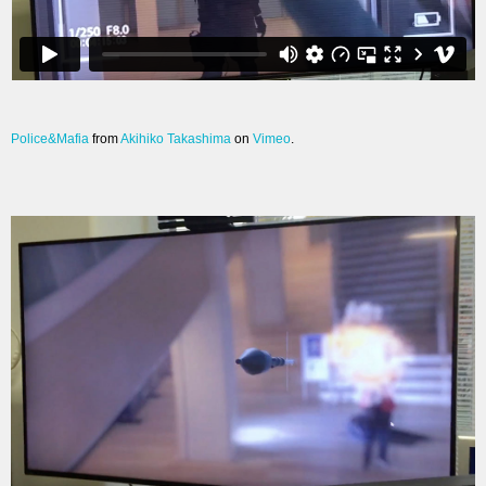
Police&Mafia
from
Akihiko Takashima
on
Vimeo
.