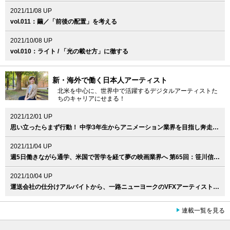
2021/11/08 UP
vol.011：繭／「前後の配置」を考える
2021/10/08 UP
vol.010：ライト / 「光の載せ方」に徹する
新・海外で働く日本人アーティスト
北米を中心に、世界中で活躍するデジタルアーティストた
ちのキャリアにせまる！
2021/12/01 UP
思い立ったらまず行動！ 中学3年生からアニメーション業界を目指し奔走 第66回：田村鞠果（LAIKA, Llc. / Jr. Prop Designer）
2021/11/04 UP
週5日働きながら通学、米国で苦学を経て夢の映画業界へ 第65回：笹川信輝（Skydance Animation / 3D Visual Development Artist）
2021/10/04 UP
運送会社の仕分けアルバイトから、一路ニューヨークのVFXアーティストへ。第64回：佐藤文郎（Cineric Creative / Senior Flame Artist ）
連載一覧を見る