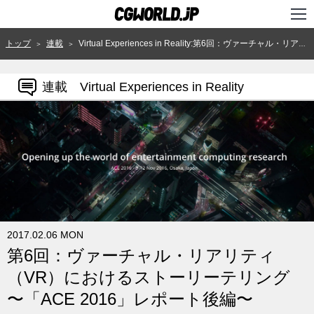
TOP
トップ
連載
Virtual Experiences in Reality:第6回：ヴァーチャル・リアリティ（VR）におけるストーリーテリング 〜「ACE 2016」レポート後編〜
＞
＞
インタビュー
連載 Virtual Experiences in Reality
ニュース
特集
連載
用語辞典
スタジオ
2017.02.06 MON
講座
第6回：ヴァーチャル・リアリティ
SHOP
（VR）におけるストーリーテリング
〜「ACE 2016」レポート後編〜
クリエイターズID