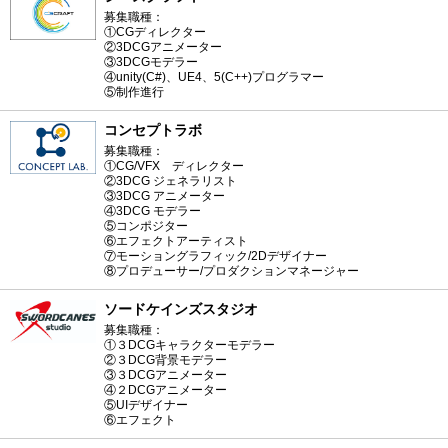
募集職種：
①CGディレクター
②3DCGアニメーター
③3DCGモデラー
④unity(C#)、UE4、5(C++)プログラマー
⑤制作進行
コンセプトラボ
募集職種：
①CG/VFX ディレクター
②3DCG ジェネラリスト
③3DCG アニメーター
④3DCG モデラー
⑤コンポジター
⑥エフェクトアーティスト
⑦モーショングラフィック/2Dデザイナー
⑧プロデューサー/プロダクションマネージャー
ソードケインズスタジオ
募集職種：
①３DCGキャラクターモデラー
②３DCG背景モデラー
③３DCGアニメーター
④２DCGアニメーター
⑤UIデザイナー
⑥エフェクト