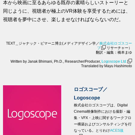
本から映画に至るあらゆる既存の素晴らしいストーリーと
同じように、視聴者が極上のVR体験を享受するためには、
視聴者を夢中にさせ、楽しませなければならないのだ。
TEXT＿ジャナック・ビマーニ博士(メディアデザイン学／
株式会社ロゴスコー
プ
リサーチャー）
翻訳・編集：橋本まゆ
Written by Janak Bhimani, Ph.D., Researcher/Producer,
Logoscope Ltd.
Translated by Mayu Hashimoto
ロゴスコープ／
Logoscope
株式会社ロゴスコープは、Digital
Cinema映像制作における撮影・編
集・VFX・上映に関するワークフロ
ー構築およびコンサルティングを行
なっている。とりわけ
ACES規