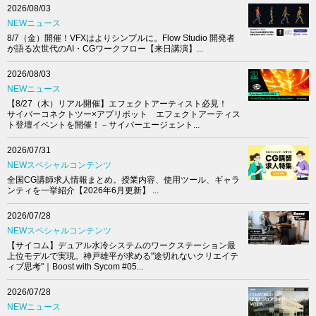
2026/08/03
NEWニュース
8/7（金）開催！VFXはよりシンプルに。Flow Studio 開発者
が語る次世代のAI・CGワークフロー【来日講演】...
2026/08/03
NEWニュース
【8/27（木）リアル開催】エフェクトアーティスト必見！
サイバーコネクトツー×アプリボット エフェクトアーティス
ト登壇イベントを開催！－サイバーエージェント...
2026/07/31
NEWスペシャルコンテンツ
全国CG講師求人情報まとめ。授業内容、使用ツール、ギャラ
ンティを一挙紹介【2026年6月更新】 ...
2026/07/28
NEWスペシャルコンテンツ
【サイコム】デュアル水冷システムのワークステーション最
上位モデルで実現。神戸雄平が求める"途切れないクリエイテ
ィブ思考"｜Boost with Sycom #05...
2026/07/28
NEWニュース