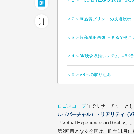
＜１＞「Canon EXPO 2015 Tok
＜２＞高品質プリントの技術展示 
＜３＞超高精細画像 －まるでそこ
＜４＞8K映像収録システム －8K
＜５＞VRへの取り組み
ロゴスコープ
でリサーチャーとし
ル（バーチャル）・リアリティ（V
「Virtual Experiences in Reality」
第2回目となる今回は、昨年11月