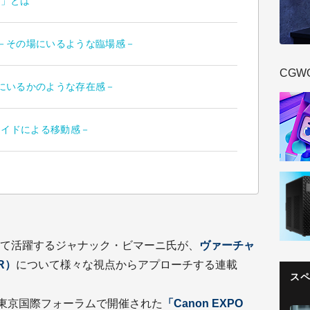
yo」とは
－その場にいるような臨場感－
CGW
にいるかのような存在感－
ライドによる移動感－
て活躍するジャナック・ビマーニ氏が、
ヴァーチャ
R）
について様々な視点からアプローチする連載
ス
。
に東京国際フォーラムで開催された
「Canon EXPO