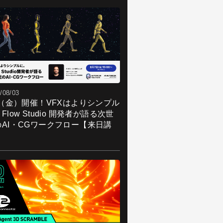
/08/03
7（金）開催！VFXはよりシンプル
Flow Studio 開発者が語る次世
のAI・CGワークフロー【来日講
】