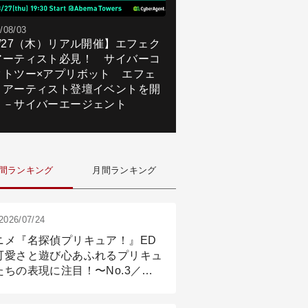
/08/03
8/27（木）リアル開催】エフェク
アーティスト必見！ サイバーコ
クトツー×アプリボット エフェ
トアーティスト登壇イベントを開
！－サイバーエージェント
間ランキング
月間ランキング
2026/07/24
ニメ『名探偵プリキュア！』ED
可愛さと遊び心あふれるプリキュ
たちの表現に注目！〜No.3／ア
メーション付け篇