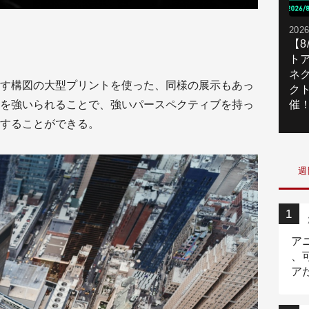
2026
【
ト
ネ
す構図の大型プリントを使った、同様の展示もあっ
ク
を強いられることで、強いパースペクティブを持っ
催
することができる。
週
ア
、
ア
ニ