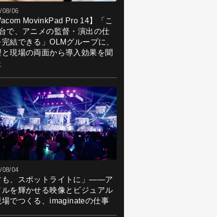
/08/06
acom MovinkPad Pro 14】「こ
1台で、アニメの監督・演出の仕
を完結できる」OLMグループに、
理と現場の両面から導入効果を聞
た
/08/04
君も、スポットライトに」――ア
ドルを輝かせる映像とビジュアル
場でつくる、imaginateの仕事