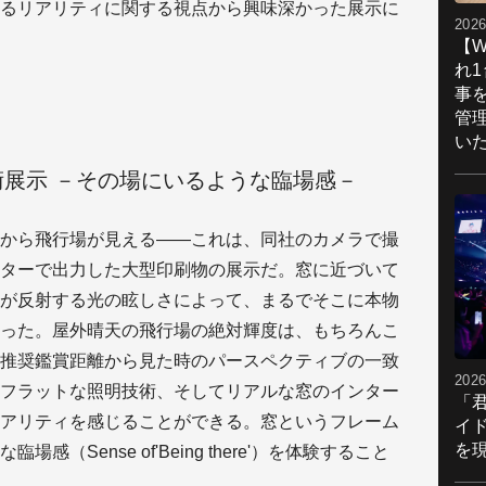
るリアリティに関する視点から興味深かった展示に
2026
【W
れ
事
管
い
展示 －その場にいるような臨場感－
から飛行場が見える――これは、同社のカメラで撮
ターで出力した大型印刷物の展示だ。窓に近づいて
が反射する光の眩しさによって、まるでそこに本物
った。屋外晴天の飛行場の絶対輝度は、もちろんこ
推奨鑑賞距離から見た時のパースペクティブの一致
2026
フラットな照明技術、そしてリアルな窓のインター
「
アリティを感じることができる。窓というフレーム
イ
を現
（Sense of'Being there'）を体験すること