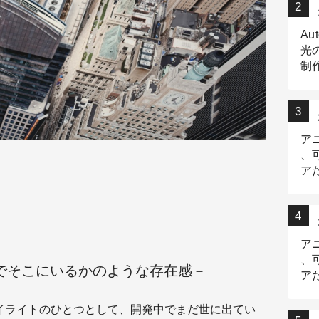
Au
光
制作
Tr
作
ア
、
ア
デ
ア
、
でそこにいるかのような存在感－
ア
出
kyo」のハイライトのひとつとして、開発中でまだ世に出てい