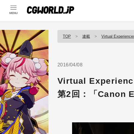
MENU
TOP
連載
Virtual Experiences
2016/04/08
Virtual Experienc
第2回：「Canon EX