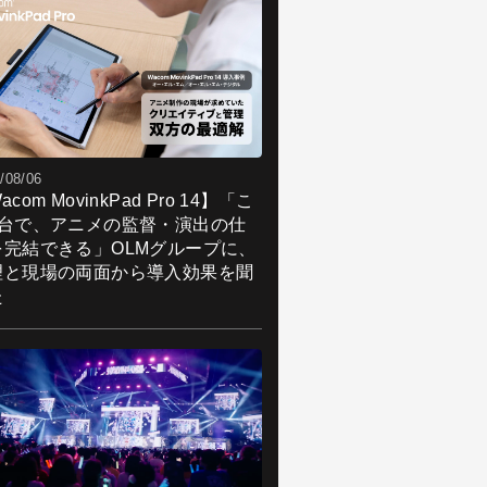
/08/06
acom MovinkPad Pro 14】「こ
1台で、アニメの監督・演出の仕
を完結できる」OLMグループに、
理と現場の両面から導入効果を聞
た