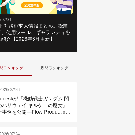
/07/31
国CG講師求人情報まとめ。授業
容、使用ツール、ギャランティを
紹介【2026年6月更新】
間ランキング
月間ランキング
2026/07/28
todeskが『機動戦士ガンダム 閃
のハサウェイ キルケーの魔女』
事例を公開―Flow Production
ackingと3ds Maxが支えたCG制
現場
2026/07/24