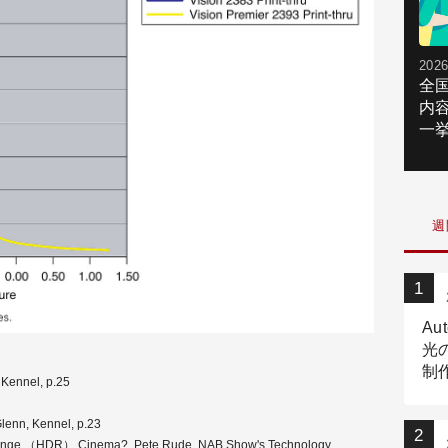
2026
全
内
一挙
週
Au
光
制作
 Kennel, p.25
Tr
作
Glenn, Kennel, p.23
 Range （HDR） Cinema?, Pete Rude, NAB Show's Technology