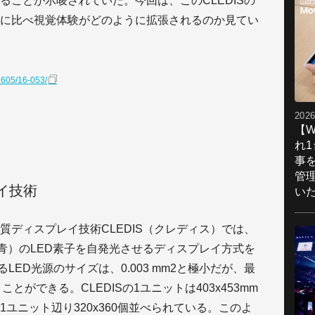
ることが示唆されていた。今回は、このCLEDISの
に比べ視覚体験がどのように拡張されるのか見てい
1605/16-053/
2026
【W
れ
事
管
イ技術
い
質ディスプレイ技術CLEDIS（クレディス）では、
（青）のLED素子を自発光させるディスプレイ方式を
LED光源のサイズは、0.003 mm2と極小だが、最
うことができる。CLEDISの1ユニットは403x453mm
1ユニット辺り320x360個並べられている。このよ