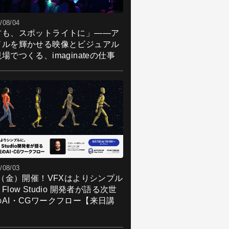
/08/04
君も、スポットライトに」――ア
ドルを輝かせる映像とビジュアル
場でつくる、imaginateの仕事
/08/03
7（金）開催！VFXはよりシンプル
Flow Studio 開発者が語る次世
のAI・CGワークフロー【来日講
】