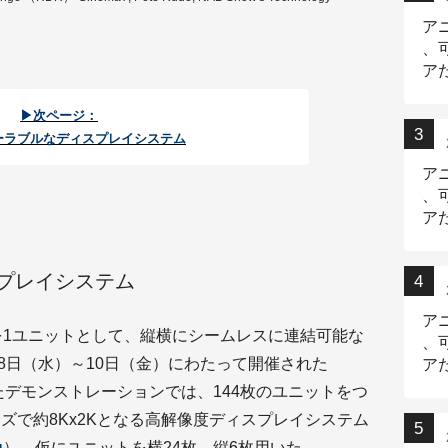
ア
、
ア
ニ
▶次ページ：
ーラブルなディスプレイシステム
ア
、
ア
デ
プレイシステム
ア
大きさを1ユニットとして、縦横にシームレスに連結可能な
、
月8日（水）～10日（金）にわたって開催された
ア
出
デモンストレーションでは、144枚のユニットをつ
サイズで約8Kx2Kとなる高解像度ディスプレイシステム
）。仮にユニットを横24枚、縦6枚用いた