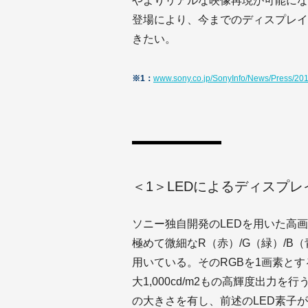
やよりリアルな映像再現が可能にな
登場により、今までのディスプレイ
きたい。
※1：
www.sony.co.jp/SonyInfo/News/Press/20
＜1＞LEDによるディスプレ
ソニー独自開発のLEDを用いた高画
極めて微細なR（赤）/G（緑）/B
用いている。そのRGBを1画素とする
大1,000cd/m2もの高輝度出力を行
の大きさを有し、前述のLED素子が