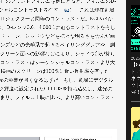
3
のプリントフィルムを例にとると、フィルムのD-
ーケンシャルコントラストを有す（
）。これは現在劇場
※2
ロジェクターと同等のコントラストだ。KODAKが
ier は、D-レンジ3.6、4,000:1に迫るコントラストを有し
ドトーン、シャドウなどを様々な明るさを含んだ画
ンズなどの光学系で起きるベイリンググレアや、劇
クリーン面への影響などにより、シャドウ部が持ち
2026
コントラストはシーケンシャルコントラストより大
【
映画のスクリーンは100％に近い反射率を有すた
ト
ネ
反射光の影響が強くなるはずだ。もし、劇場にデジタル
ク
ーク輝度に設定されたCLEDISを持ち込めば、迷光の
催
まり、フィルム上映に比べ、より高いコントラスト