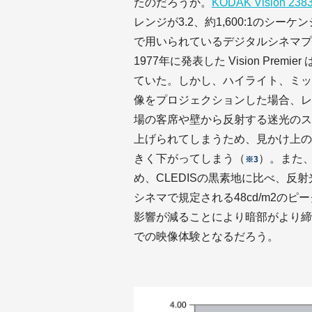
たのだろうか。
KODAK Vision 238
レンジが3.2、約1,600:1のシ
で用いられているデジタルシネマプ
1977年に発表した Vision Prem
ていた。しかし、ハイライト、ミッ
像をプロジェクションした場合、レ
場の客席や壁から反射する迷光のス
上げられてしまうため、見かけ上の
きく下がってしまう（
）。また、
※3
め、CLEDISの黒素地に比べ、
シネマで規定される48cd/m2のピ
影響が減ることにより暗部がより締
での映像体験となるだろう。