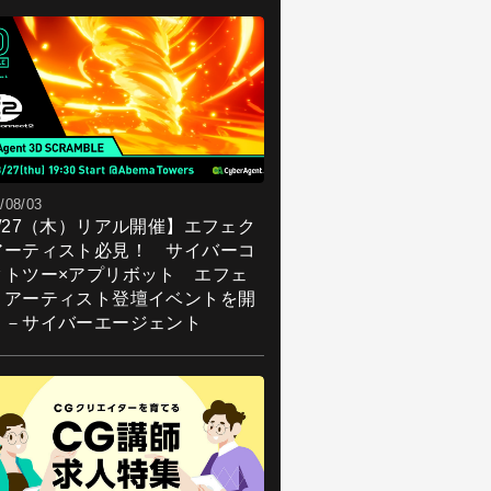
/08/03
8/27（木）リアル開催】エフェク
アーティスト必見！ サイバーコ
クトツー×アプリボット エフェ
トアーティスト登壇イベントを開
！－サイバーエージェント