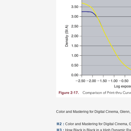
Color and Mastering for Digital Cinema, Glenn,
※2：
Color and Mastering for Digital Cinema, 
※3：
How Black is Black in a High Dynamic