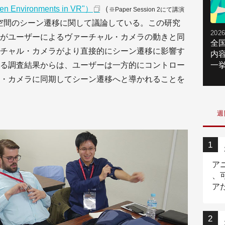
een Environments in VR"）
（
※Paper Session 2にて講演
空間のシーン遷移に関して議論している。この研究
2026
がユーザーによるヴァーチャル・カメラの動きと同
全
チャル・カメラがより直接的にシーン遷移に影響す
内
る調査結果からは、ユーザーは一方的にコントロー
一挙
・カメラに同期してシーン遷移へと導かれることを
週
ア
、
ア
ニ