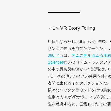
＜1＞VR Story Telling
初日となった11月9日（水）午後
リングに焦点を当てたワークショッ
360゜"
は、
アムステルダム応用科学大学（A
Sciences
のミリアム・フォスメア／M
の中で最も興味深かった話題のひと
PC、その他デバイスの使用を伴わ
者間に生じるインタラクションだ。
様々なバックグラウンドを持つ男女
性別は人々がVRナラティブを楽し
性を考慮すると、国籍もまたその要