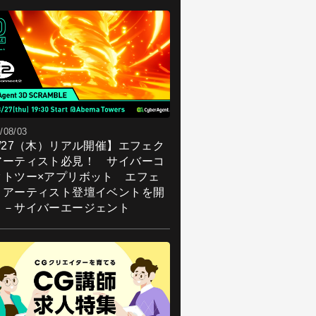
/08/03
8/27（木）リアル開催】エフェク
アーティスト必見！ サイバーコ
クトツー×アプリボット エフェ
トアーティスト登壇イベントを開
！－サイバーエージェント