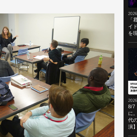
2026
「
イ
を現
2026
8/
に。
代
演