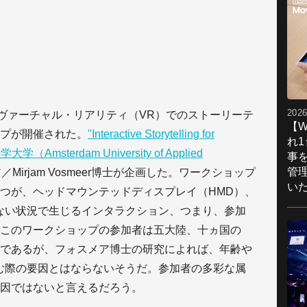
2026
、ヴァーチャル・リアリティ（VR）でのストーリーテ
【W
プが開催された。
"Interactive Storytelling for
れ
msterdam University of Applied
事
管
irjam Vosmeer博士が企画した。ワークショップ
い
つが、ヘッドマウンテッドディスプレイ（HMD）、
ない状況で生じるインタラクション、つまり、参加
このワークショップの参加者は五大陸、十ヵ国の
であるが、フォスメア博士の研究によれば、年齢や
む際の要因とはならないそうだ。参加者の多彩な属
因ではないと言えるだろう。