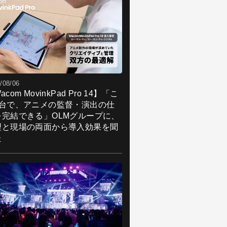
/08/06
acom MovinkPad Pro 14】「こ
1台で、アニメの監督・演出の仕
を完結できる」OLMグループに、
理と現場の両面から導入効果を聞
た