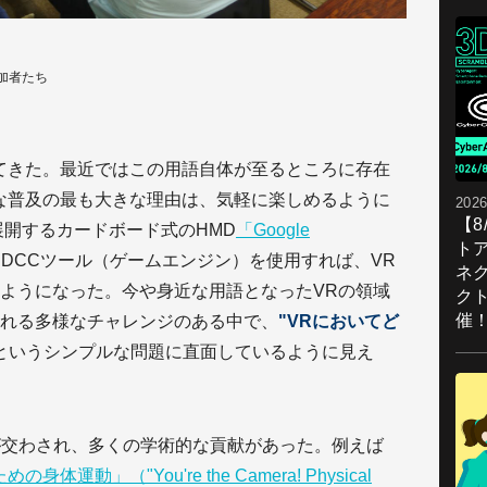
加者たち
てきた。最近ではこの用語自体が至るところに存在
な普及の最も大きな理由は、気軽に楽しめるように
2026
【
が展開するカードボード式のHMD
「Google
ト
DCCツール（ゲームエンジン）を使用すれば、VR
ネ
ようになった。今や身近な用語となったVRの領域
ク
催
れる多様なチャレンジのある中で、
"VRにおいてど
というシンプルな問題に直面しているように見え
議論が交わされ、多くの学術的な貢献があった。例えば
動」（"You're the Camera! Physical