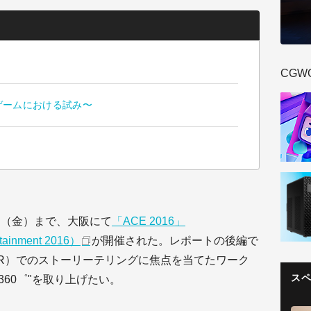
CGW
ゲームにおける試み〜
2日（金）まで、大阪にて
「ACE 2016」
rtainment 2016）
が開催された。レポートの後編で
R）でのストーリーテリングに焦点を当てたワーク
ス
ng for 360゜"を取り上げたい。