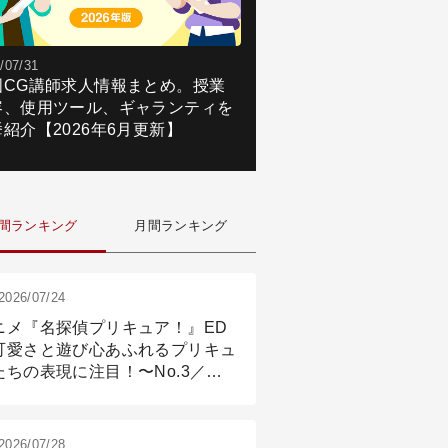
/07/31
国CG講師求人情報まとめ。授業
容、使用ツール、ギャランティを
紹介【2026年6月更新】
間ランキング
月間ランキング
2026/07/24
ニメ『名探偵プリキュア！』ED
可愛さと遊び心あふれるプリキュ
たちの表現に注目！〜No.3／ア
メーション付け篇
2026/07/28