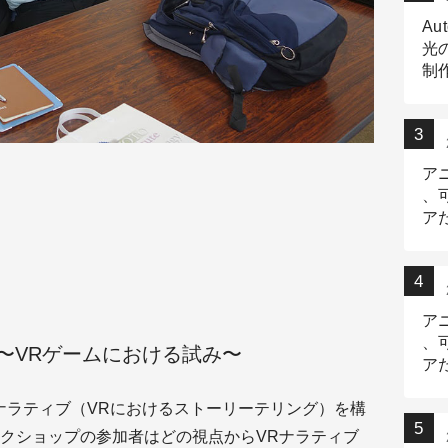
Au
光
制作
Tr
作
ア
、
ア
デ
ア
、
〜VRゲームにおける試み〜
ア
出
ナラティブ（VRにおけるストーリーテリング）を構
クショップの参加者はどの視点からVRナラティブ