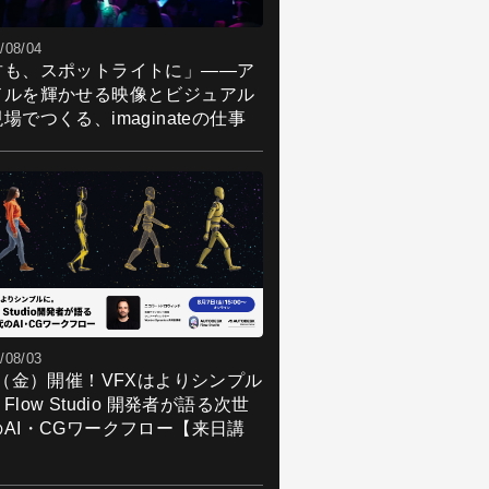
/08/04
君も、スポットライトに」――ア
ドルを輝かせる映像とビジュアル
場でつくる、imaginateの仕事
/08/03
7（金）開催！VFXはよりシンプル
Flow Studio 開発者が語る次世
のAI・CGワークフロー【来日講
】