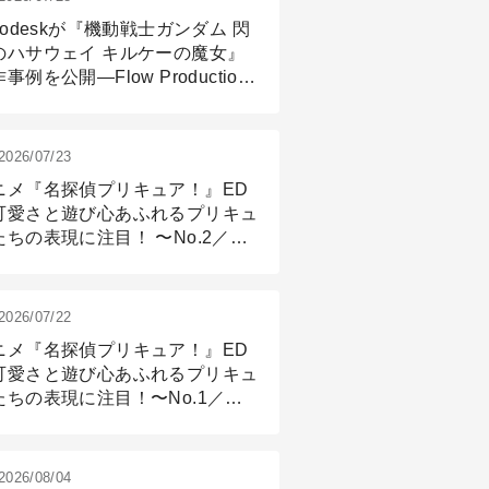
todeskが『機動戦士ガンダム 閃
のハサウェイ キルケーの魔女』
事例を公開―Flow Production
ackingと3ds Maxが支えたCG制
現場
2026/07/23
ニメ『名探偵プリキュア！』ED
可愛さと遊び心あふれるプリキュ
たちの表現に注目！ 〜No.2／モ
リング＆リギング篇
2026/07/22
ニメ『名探偵プリキュア！』ED
可愛さと遊び心あふれるプリキュ
たちの表現に注目！〜No.1／演
篇
2026/08/04