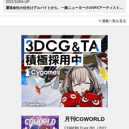
2021/10/04 UP
運送会社の仕分けアルバイトから、一路ニューヨークのVFXアーティストへ。第64回：佐藤文郎（Cineric Creative / Senior Flame Artist ）
連載一覧を見る
月刊CGWORLD
CGWORLD vol.281（2022