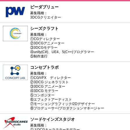
ピーダブリュー
募集職種：
3DCGクリエイター
シーズクラフト
募集職種：
①CGディレクター
②3DCGアニメーター
③3DCGモデラー
④unity(C#)、UE4、5(C++)プログラマー
⑤制作進行
コンセプトラボ
募集職種：
①CG/VFX ディレクター
②3DCG ジェネラリスト
③3DCG アニメーター
④3DCG モデラー
⑤コンポジター
⑥エフェクトアーティスト
⑦モーショングラフィック/2Dデザイナー
⑧プロデューサー/プロダクションマネージャー
ソードケインズスタジオ
募集職種：
①３DCGキャラクターモデラー