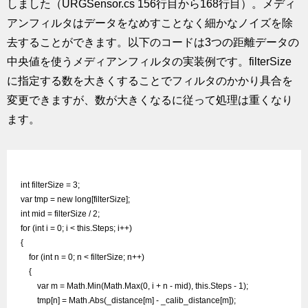
しました（URGSensor.cs 156行目から168行目）。メディ
アンフィルタはデータをなめすことなく細かなノイズを除
去することができます。以下のコードは3つの距離データの
中央値を使うメディアンフィルタの実装例です。filterSize
に指定する数を大きくすることでフィルタのかかり具合を
変更できますが、数が大きくなるに従って処理は重くなり
ます。
int filterSize = 3;

var tmp = new long[filterSize];

int mid = filterSize / 2;

for (int i = 0; i < this.Steps; i++)

{

    for (int n = 0; n < filterSize; n++)

    {

        var m = Math.Min(Math.Max(0, i + n - mid), this.Steps - 1);

        tmp[n] = Math.Abs(_distance[m] - _calib_distance[m]);
