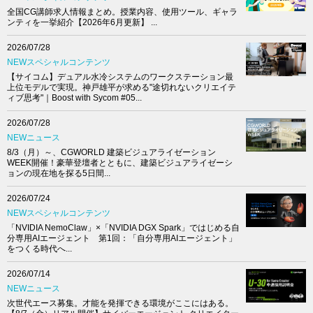
全国CG講師求人情報まとめ。授業内容、使用ツール、ギャラ
ンティを一挙紹介【2026年6月更新】 ...
2026/07/28
NEWスペシャルコンテンツ
【サイコム】デュアル水冷システムのワークステーション最
上位モデルで実現。神戸雄平が求める"途切れないクリエイテ
ィブ思考"｜Boost with Sycom #05...
2026/07/28
NEWニュース
8/3（月）～、CGWORLD 建築ビジュアライゼーション
WEEK開催！豪華登壇者とともに、建築ビジュアライゼーシ
ョンの現在地を探る5日間...
2026/07/24
NEWスペシャルコンテンツ
「NVIDIA NemoClaw」×「NVIDIA DGX Spark」ではじめる自
分専用AIエージェント 第1回：「自分専用AIエージェント」
をつくる時代へ...
2026/07/14
NEWニュース
次世代エース募集。才能を発揮できる環境がここにはある。