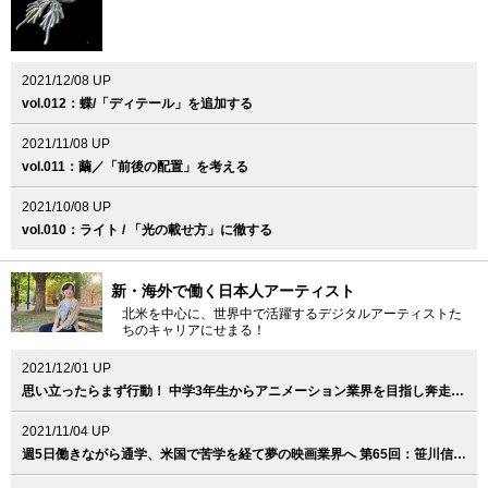
2021/12/08 UP
vol.012：蝶/「ディテール」を追加する
2021/11/08 UP
vol.011：繭／「前後の配置」を考える
2021/10/08 UP
vol.010：ライト / 「光の載せ方」に徹する
新・海外で働く日本人アーティスト
北米を中心に、世界中で活躍するデジタルアーティストた
ちのキャリアにせまる！
2021/12/01 UP
思い立ったらまず行動！ 中学3年生からアニメーション業界を目指し奔走 第66回：田村鞠果（LAIKA, Llc. / Jr. Prop Designer）
2021/11/04 UP
週5日働きながら通学、米国で苦学を経て夢の映画業界へ 第65回：笹川信輝（Skydance Animation / 3D Visual Development Artist）