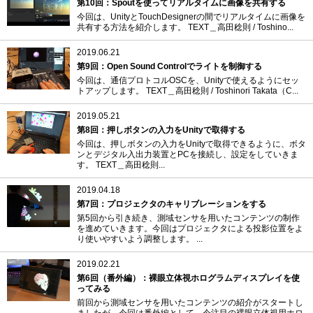
第10回：Spoutを使ってリアルタイムに画像を共有する
今回は、UnityとTouchDesignerの間でリアルタイムに画像を
共有する方法を紹介します。 TEXT＿高田稔則 / Toshino...
2019.06.21
第9回：Open Sound Controlでライトを制御する
今回は、通信プロトコルOSCを、Unityで使えるようにセッ
トアップします。 TEXT＿高田稔則 / Toshinori Takata（C...
2019.05.21
第8回：押しボタンの入力をUnityで取得する
今回は、押しボタンの入力をUnityで取得できるように、ボタ
ンとデジタル入出力装置とPCを接続し、設定をしていきま
す。 TEXT＿高田稔則...
2019.04.18
第7回：プロジェクタのキャリブレーションをする
第5回から引き続き、測域センサを用いたコンテンツの制作
を進めていきます。今回はプロジェクタによる投影位置をよ
り使いやすいよう調整します。 ...
2019.02.21
第6回（番外編）：裸眼立体視ホログラムディスプレイを使
ってみる
前回から測域センサを用いたコンテンツの紹介がスタートし
ましたが、今回は番外編として、今注目の裸眼立体視用ホロ