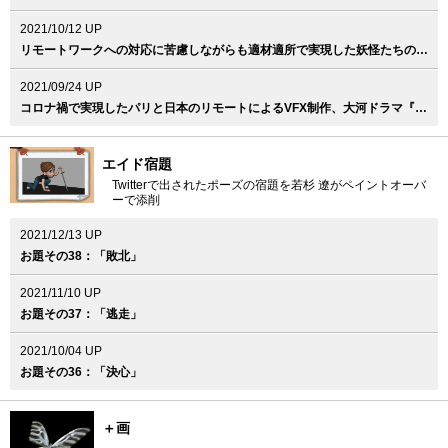
2021/10/12 UP
リモートワークへの対応に苦慮しながらも適材適所で実現した妖怪たちのVFX、映画『妖怪大戦争 ガーディアンズ』
2021/09/24 UP
コロナ禍で実現したパリと日本のリモートによるVFX制作、大河ドラマ『青天を衝け』
エイド宿題
Twitterで出されたポーズの宿題を若杉 遼がペイントオーバ
ーで添削
2021/12/13 UP
お題その38：「敗北」
2021/11/10 UP
お題その37：「逃走」
2021/10/04 UP
お題その36：「決心」
＋画