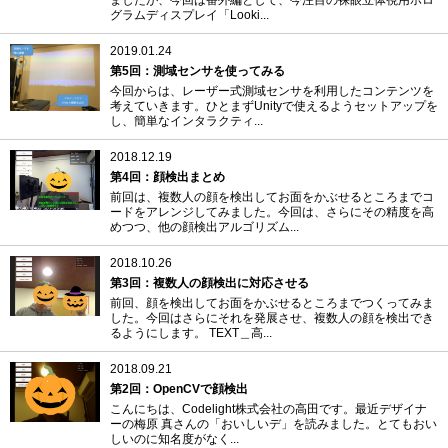
グラムディスプレイ「Looki...
2019.01.24
第5回：測域センサを使ってみる
今回からは、レーザー式測域センサを利用したコンテンツを
考えていきます。ひとまずUnityで使えるようセットアップを
し、簡単なインタラクティ...
2018.12.19
第4回：顔検出まとめ
前回は、複数人の顔を検出してお面をかぶせるところまでコ
ードをアレンジしてみました。今回は、さらにその精度を高
めつつ、他の顔検出アルゴリズム...
2018.10.26
第3回：複数人の顔検出に対応させる
前回、顔を検出してお面をかぶせるところまでつくってみま
した。今回はさらにそれを発展させ、複数人の顔を検出でき
るようにします。 TEXT＿高...
2018.09.21
第2回：OpenCVで顔検出
こんにちは、Codelight株式会社の高田です。最近デザイナ
ーの梅原 真さんの「おいしいデ」を読みました。とてもおい
しいのに知名度がなく...