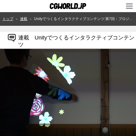
TOP
トップ
連載
Unityでつくるインタラクティブコンテンツ:第7回：プロジェクタのキャリブレーションをする
＞
＞
インタビュー
連載 Unityでつくるインタラクティブコンテン
ニュース
ツ
特集
連載
用語辞典
スタジオ
講座
SHOP
クリエイターズID