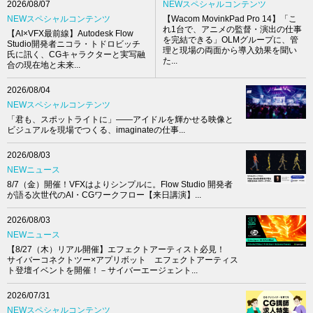
NEWスペシャルコンテンツ
2026/08/07
【Wacom MovinkPad Pro 14】「こ
NEWスペシャルコンテンツ
れ1台で、アニメの監督・演出の仕事
【AI×VFX最前線】Autodesk Flow
を完結できる」OLMグループに、管
Studio開発者ニコラ・トドロビッチ
理と現場の両面から導入効果を聞い
氏に訊く、CGキャラクターと実写融
た...
合の現在地と未来...
2026/08/04
NEWスペシャルコンテンツ
「君も、スポットライトに」――アイドルを輝かせる映像と
ビジュアルを現場でつくる、imaginateの仕事...
2026/08/03
NEWニュース
8/7（金）開催！VFXはよりシンプルに。Flow Studio 開発者
が語る次世代のAI・CGワークフロー【来日講演】...
2026/08/03
NEWニュース
【8/27（木）リアル開催】エフェクトアーティスト必見！
サイバーコネクトツー×アプリボット エフェクトアーティス
ト登壇イベントを開催！－サイバーエージェント...
2026/07/31
NEWスペシャルコンテンツ