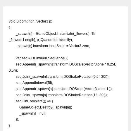
void Bloom(int n, Vector3 p)

{

        _spawn[n] = GameObject.Instantiate(_flowers[n % 
_flowers.Length], p, Quaternion.identity);

        _spawn[n].transform.localScale = Vector3.zero;

        var seq = DOTween.Sequence();

        seq.Append(_spawn[n].transform.DOScale(Vector3.one * 0.25f, 
0.5f));

        seq.Join(_spawn[n].transform.DOShakeRotation(0.5f, 30f));

        seq.AppendInterval(5f);

        seq.Append(_spawn[n].transform.DOScale(Vector3.zero, 1f));

        seq.Join(_spawn[n].transform.DOShakeRotation(1f, -30f));

        seq.OnComplete(() => {

            GameObject.Destroy(_spawn[n]);

            _spawn[n] = null;

        });

}
