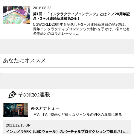
2018.08.23
第1回：「インタラクティブコンテンツ」とは？ ／20周年記
念・3ヶ月連続新連載第2弾！
CGWORLD20周年を記念した3ヶ月連続新連載の第2弾は、
長年インタラクティブコンテンツの制作を手がけ、様々な有
名作品とのコラボレーショ...
あなたにオススメ
その他の連載
VFXアナトミー
MV、TV、映画など様々なジャンルのVFXの真髄に迫る
2021/12/15 UP
インカメラVFX（LEDウォール）のバーチャルプロダクションで撮影された意欲作、Vaundy『泣き地蔵』MV