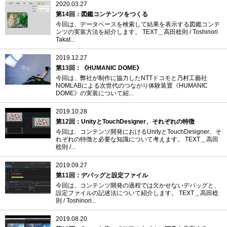
2020.03.27
第14回：図鑑コンテンツをつくる
今回は、データベースを検索して結果を表示する図鑑コンテ
ンツの実装方法を紹介します。 TEXT＿高田稔則 / Toshinori
Takat...
2019.12.27
第13回：《HUMANIC DOME》
今回は、弊社が制作に協力したNTTドコモと乃村工藝社
NOMLABによる次世代のつながり体験装置《HUMANIC
DOME》の実装について紹...
2019.10.28
第12回：UnityとTouchDesigner、それぞれの特徴
今回は、コンテンツ開発におけるUnityとTouchDesigner、そ
れぞれの特徴と必要な知識について考えます。 TEXT＿高田
稔則 /...
2019.09.27
第11回：デバッグと設定ファイル
今回は、コンテンツ開発の過程では欠かせないデバッグと、
設定ファイルの記述法について紹介します。 TEXT＿高田稔
則 / Toshinori...
2019.08.20