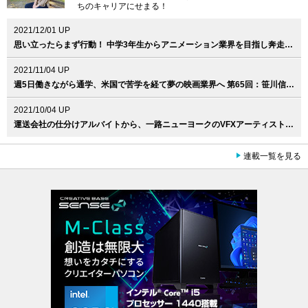
ちのキャリアにせまる！
2021/12/01 UP
思い立ったらまず行動！ 中学3年生からアニメーション業界を目指し奔走 第66回：田村鞠果（LAIKA, Llc. / Jr. Prop Designer）
2021/11/04 UP
週5日働きながら通学、米国で苦学を経て夢の映画業界へ 第65回：笹川信輝（Skydance Animation / 3D Visual Development Artist）
2021/10/04 UP
運送会社の仕分けアルバイトから、一路ニューヨークのVFXアーティストへ。第64回：佐藤文郎（Cineric Creative / Senior Flame Artist ）
連載一覧を見る