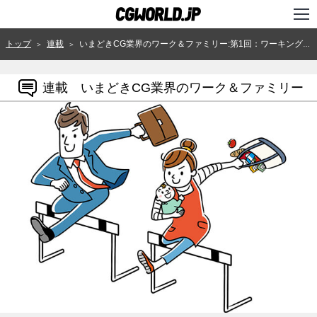
TOP
トップ
連載
いまどきCG業界のワーク＆ファミリー:第1回：ワーキングファーザーはどこ行った？！
＞
＞
インタビュー
連載 いまどきCG業界のワーク＆ファミリー
ニュース
特集
連載
用語辞典
スタジオ
講座
SHOP
クリエイターズID