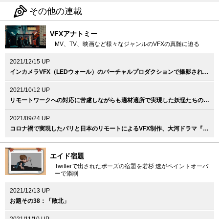
その他の連載
VFXアナトミー
MV、TV、映画など様々なジャンルのVFXの真髄に迫る
2021/12/15 UP
インカメラVFX（LEDウォール）のバーチャルプロダクションで撮影された意欲作、Vaundy『泣き地蔵』MV
2021/10/12 UP
リモートワークへの対応に苦慮しながらも適材適所で実現した妖怪たちのVFX、映画『妖怪大戦争 ガーディアンズ』
2021/09/24 UP
コロナ禍で実現したパリと日本のリモートによるVFX制作、大河ドラマ『青天を衝け』
エイド宿題
Twitterで出されたポーズの宿題を若杉 遼がペイントオーバ
ーで添削
2021/12/13 UP
お題その38：「敗北」
2021/11/10 UP