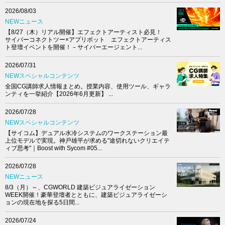
2026/08/03
NEWニュース
【8/27（木）リアル開催】エフェクトアーティスト必見！
サイバーコネクトツー×アプリボット エフェクトアーティス
ト登壇イベントを開催！－サイバーエージェント...
2026/07/31
NEWスペシャルコンテンツ
全国CG講師求人情報まとめ。授業内容、使用ツール、ギャラ
ンティを一挙紹介【2026年6月更新】 ...
2026/07/28
NEWスペシャルコンテンツ
【サイコム】デュアル水冷システムのワークステーション最
上位モデルで実現。神戸雄平が求める"途切れないクリエイテ
ィブ思考"｜Boost with Sycom #05...
2026/07/28
NEWニュース
8/3（月）～、CGWORLD 建築ビジュアライゼーション
WEEK開催！豪華登壇者とともに、建築ビジュアライゼーシ
ョンの現在地を探る5日間...
2026/07/24