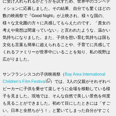
に受け入れられるかどうかを試すため、世界中のコンペテ
ィションに応募しました。その結果、自分でも驚くほどの
数の映画祭で『Good Night』が上映され、様々な国の、
様々な文化圏の方々に共感してもらえたのです。「貴女の
考えや発想は間違っていない」と言われたような、温かい
気持ちになりました。また、子供を想い育む気持ちは国も
文化も言葉も簡単に超えられることや、子育てに共感して
くれるファミリーが世界中にいることを知り、私の視野は
広がりました。
サンフランシスコの子供映画祭（
Bay Area International
Children's Film Festival
）では、3人の父親がそれぞれベ
ビーカーに子供を乗せて楽しそうに会場を移動している様
子を見ました。現地では、そんな自然で美しい景色を何度
も見ることができました。初めて目にしたときには「すご
い。日本と全然ちがう！」と驚いてしまった自分がすごく