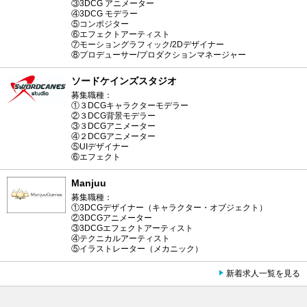
③3DCG アニメーター
④3DCG モデラー
⑤コンポジター
⑥エフェクトアーティスト
⑦モーショングラフィック/2Dデザイナー
⑧プロデューサー/プロダクションマネージャー
ソードケインズスタジオ
募集職種：
①３DCGキャラクターモデラー
②３DCG背景モデラー
③３DCGアニメーター
④２DCGアニメーター
⑤UIデザイナー
⑥エフェクト
Manjuu
募集職種：
①3DCGデザイナー（キャラクター・オブジェクト）
②3DCGアニメーター
③3DCGエフェクトアーティスト
④テクニカルアーティスト
⑤イラストレーター（メカニック）
新着求人一覧を見る