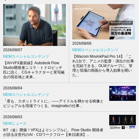
2026/08/06
NEWスペシャルコンテンツ
2026/08/07
【Wacom MovinkPad Pro 14】「こ
NEWスペシャルコンテンツ
れ1台で、アニメの監督・演出の仕事
【AI×VFX最前線】Autodesk Flow
を完結できる」OLMグループに、管
Studio開発者ニコラ・トドロビッチ
理と現場の両面から導入効果を聞い
氏に訊く、CGキャラクターと実写融
た...
合の現在地と未来...
2026/08/04
NEWスペシャルコンテンツ
「君も、スポットライトに」――アイドルを輝かせる映像と
ビジュアルを現場でつくる、imaginateの仕事...
2026/08/03
NEWニュース
8/7（金）開催！VFXはよりシンプルに。Flow Studio 開発者
が語る次世代のAI・CGワークフロー【来日講演】...