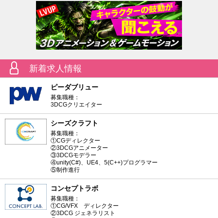
新着求人情報
ピーダブリュー
募集職種：
3DCGクリエイター
シーズクラフト
募集職種：
①CGディレクター
②3DCGアニメーター
③3DCGモデラー
④unity(C#)、UE4、5(C++)プログラマー
⑤制作進行
コンセプトラボ
募集職種：
①CG/VFX ディレクター
②3DCG ジェネラリスト