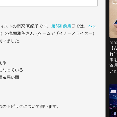
ィストの南家 真紀子です。
第3回 前篇
では、
バン
S）の鬼頭雅英さん（ゲームデザイナー／ライター）
伺いました。
2026
【W
れ
」
事
える
管
になっている
い
面＆悪い面
つのトピックについて伺います。