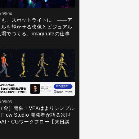
/08/04
君も、スポットライトに」――ア
ドルを輝かせる映像とビジュアル
場でつくる、imaginateの仕事
/08/03
7（金）開催！VFXはよりシンプル
Flow Studio 開発者が語る次世
のAI・CGワークフロー【来日講
】