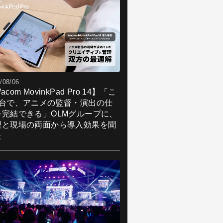
/08/06
acom MovinkPad Pro 14】「こ
1台で、アニメの監督・演出の仕
を完結できる」OLMグループに、
理と現場の両面から導入効果を聞
た