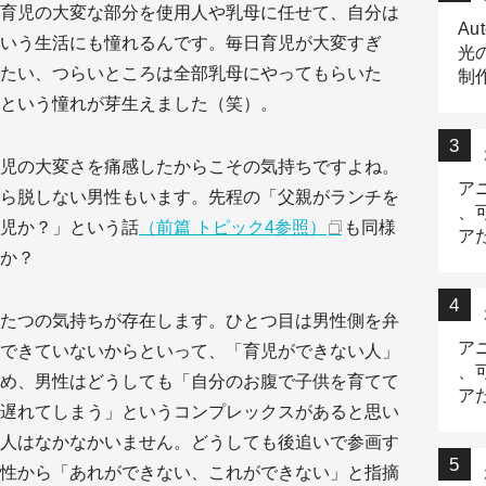
育児の大変な部分を使用人や乳母に任せて、自分は
Au
いう生活にも憧れるんです。毎日育児が大変すぎ
光
たい、つらいところは全部乳母にやってもらいた
制作
Tr
という憧れが芽生えました（笑）。
作
児の大変さを痛感したからこその気持ちですよね。
ア
ら脱しない男性もいます。先程の「父親がランチを
、
児か？」という話
（前篇 トピック4参照）
も同様
ア
か？
デ
たつの気持ちが存在します。ひとつ目は男性側を弁
ア
できていないからといって、「育児ができない人」
、
め、男性はどうしても「自分のお腹で子供を育てて
ア
遅れてしまう」というコンプレックスがあると思い
出
人はなかなかいません。どうしても後追いで参画す
性から「あれができない、これができない」と指摘