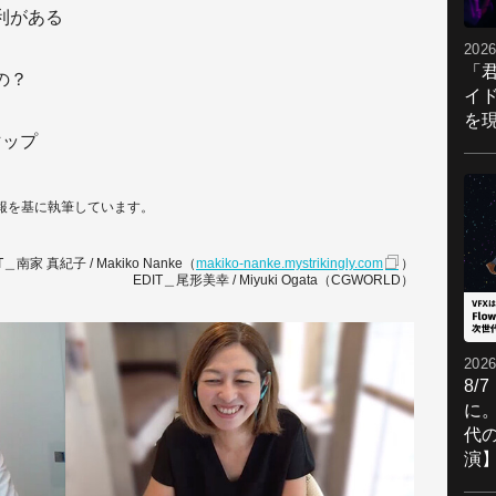
利がある
2026
「
の？
イ
を現
マップ
情報を基に執筆しています。
T＿南家 真紀子 / Makiko Nanke（
makiko-nanke.mystrikingly.com
）
EDIT＿尾形美幸 / Miyuki Ogata（CGWORLD）
2026
8/
に。
代
演