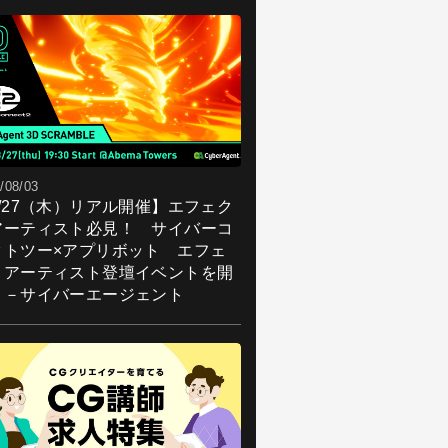
/08/03
8/27（木）リアル開催】エフェク
アーティスト必見！ サイバーコ
クトツー×アプリボット エフェ
トアーティスト登壇イベントを開
！－サイバーエージェント