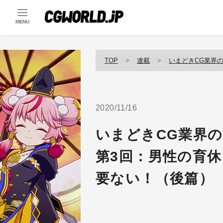
MENU
TOP
連載
いまどきCG業界
2020/11/16
いまどきCG業界
第3回：男性の育
要ない！（後篇）