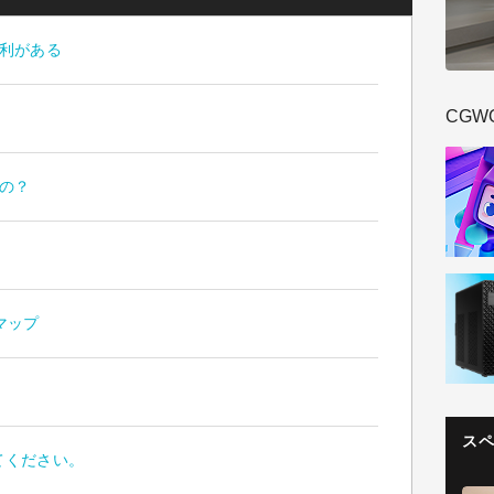
利がある
CGW
の？
マップ
ス
てください。