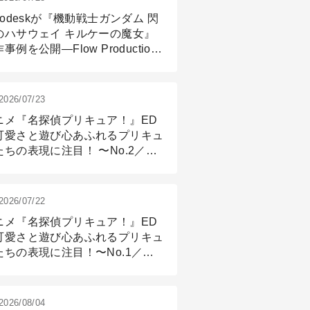
todeskが『機動戦士ガンダム 閃
のハサウェイ キルケーの魔女』
事例を公開―Flow Production
ackingと3ds Maxが支えたCG制
現場
2026/07/23
ニメ『名探偵プリキュア！』ED
可愛さと遊び心あふれるプリキュ
たちの表現に注目！ 〜No.2／モ
リング＆リギング篇
2026/07/22
ニメ『名探偵プリキュア！』ED
可愛さと遊び心あふれるプリキュ
たちの表現に注目！〜No.1／演
篇
2026/08/04