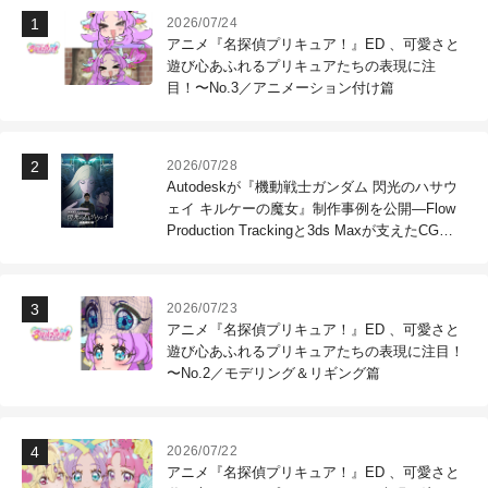
2026/07/24
アニメ『名探偵プリキュア！』ED 、可愛さと
遊び心あふれるプリキュアたちの表現に注
目！〜No.3／アニメーション付け篇
2026/07/28
Autodeskが『機動戦士ガンダム 閃光のハサウ
ェイ キルケーの魔女』制作事例を公開―Flow
Production Trackingと3ds Maxが支えたCG制
作現場
2026/07/23
アニメ『名探偵プリキュア！』ED 、可愛さと
遊び心あふれるプリキュアたちの表現に注目！
〜No.2／モデリング＆リギング篇
2026/07/22
アニメ『名探偵プリキュア！』ED 、可愛さと