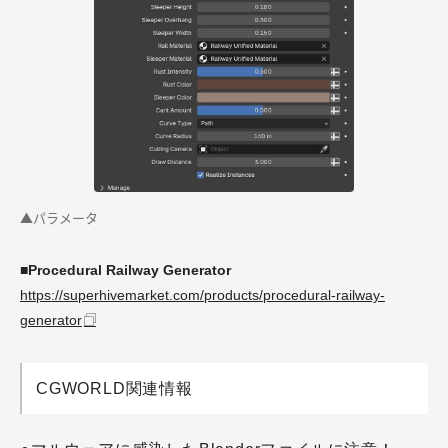
▲パラメータ
■Procedural Railway Generator
https://superhivemarket.com/products/procedural-railway-
generator
CGWORLD関連情報