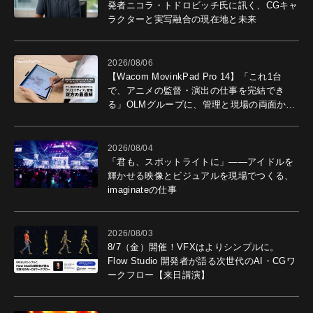
発者ニコラ・トドロビッチ氏に訊く、CGキャ
ラクターと実写融合の現在地と未来
2026/08/06
【Wacom MovinkPad Pro 14】「これ1台
で、アニメの監督・演出の仕事を完結でき
る」OLMグループに、管理と現場の両面から
導入効果を聞いた
2026/08/04
「君も、スポットライトに」――アイドルを
輝かせる映像とビジュアルを現場でつくる、
imaginateの仕事
2026/08/03
8/7（金）開催！VFXはよりシンプルに。
Flow Studio 開発者が語る次世代のAI・CGワ
ークフロー【来日講演】