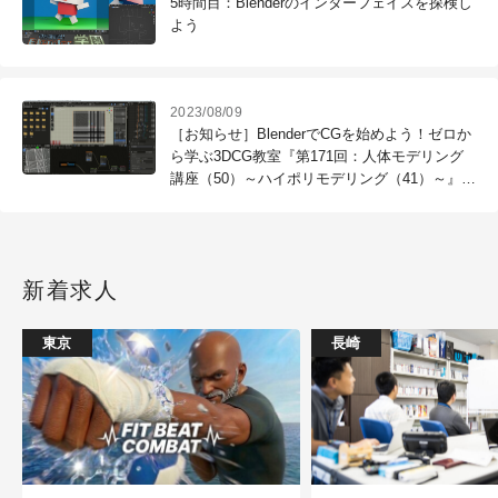
5時間目：Blenderのインターフェイスを探検し
よう
2023/08/09
［お知らせ］BlenderでCGを始めよう！ゼロか
ら学ぶ3DCG教室『第171回：人体モデリング
講座（50）～ハイポリモデリング（41）～』が
配信開始
新着求人
東京
長崎