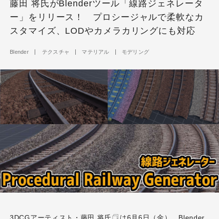
藤田 将氏がBlenderツール「線路ジェネレータ
ー」をリリース！ プロシージャルで柔軟なカ
スタマイズ、LODやカメラカリングにも対応
Blender
テクスチャ
マテリアル
モデリング
3DCGアーティスト・
藤田 将氏
は6月6日（金）、Blender