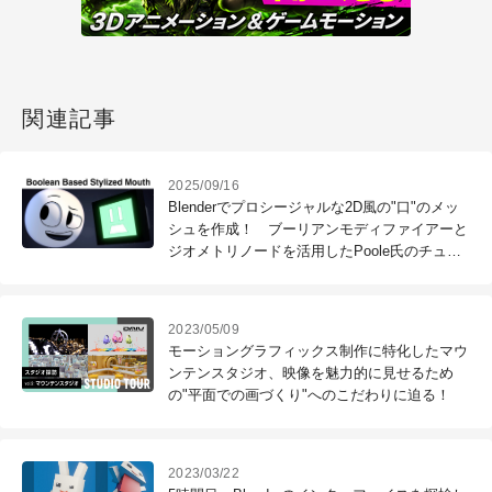
関連記事
2025/09/16
Blenderでプロシージャルな2D風の"口"のメッ
シュを作成！ ブーリアンモディファイアーと
ジオメトリノードを活用したPoole氏のチュー
トリアル
2023/05/09
モーショングラフィックス制作に特化したマウ
ンテンスタジオ、映像を魅力的に見せるため
の"平面での画づくり"へのこだわりに迫る！
2023/03/22