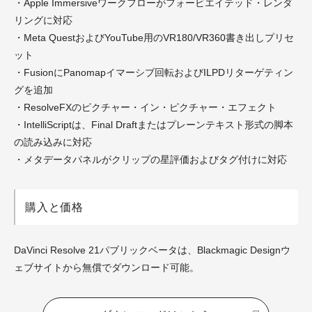
・Apple Immersiveワークフローがフォービエイテッド・レンダ
リングに対応
・Meta QuestおよびYouTube用のVR180/VR360書き出しプリセ
ット
・FusionにPanomapイマーシブ回転およびILPDリターゲティン
グを追加
・ResolveFXのピクチャー・イン・ピクチャー・エフェクト
・IntelliScriptは、Final Draftまたはプレーンテキスト形式の脚本
の読み込みに対応
・メタデータパネルがクリップの星評価およびタグ付けに対応
購入と価格
DaVinci Resolve 21パブリックベータは、Blackmagic Designウ
ェブサイトから無償でダウンロード可能。