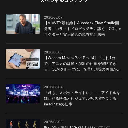
スペシャルコンテンツ
2026/08/07
【AI×VFX最前線】Autodesk Flow Studio開
発者ニコラ・トドロビッチ氏に訊く、CGキャ
ラクターと実写融合の現在地と未来
2026/08/06
【Wacom MovinkPad Pro 14】「これ1台
で、アニメの監督・演出の仕事を完結でき
る」OLMグループに、管理と現場の両面から
導入効果を聞いた
2026/08/04
「君も、スポットライトに」――アイドルを
輝かせる映像とビジュアルを現場でつくる、
imaginateの仕事
2026/08/03
8/7（金）開催！VFXはよりシンプルに。