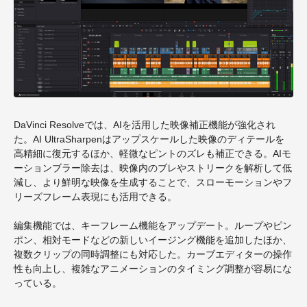
DaVinci Resolveでは、AIを活用した映像補正機能が強化され
た。AI UltraSharpenはアップスケールした映像のディテールを
高精細に復元するほか、軽微なピントのズレも補正できる。AIモ
ーションブラー除去は、映像内のブレやストリークを解析して低
減し、より鮮明な映像を生成することで、スローモーションやフ
リーズフレーム表現にも活用できる。
編集機能では、キーフレーム機能をアップデート。ループやピン
ポン、相対モードなどの新しいイージング機能を追加したほか、
複数クリップの同時調整にも対応した。カーブエディターの操作
性も向上し、複雑なアニメーションのタイミング調整が容易にな
っている。