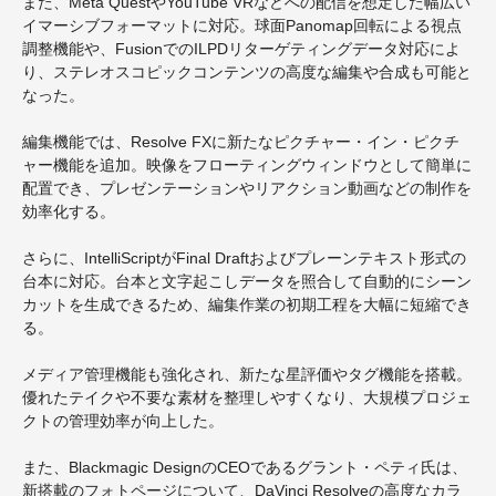
また、Meta QuestやYouTube VRなどへの配信を想定した幅広い
イマーシブフォーマットに対応。球面Panomap回転による視点
調整機能や、FusionでのILPDリターゲティングデータ対応によ
り、ステレオスコピックコンテンツの高度な編集や合成も可能と
なった。
編集機能では、Resolve FXに新たなピクチャー・イン・ピクチ
ャー機能を追加。映像をフローティングウィンドウとして簡単に
配置でき、プレゼンテーションやリアクション動画などの制作を
効率化する。
さらに、IntelliScriptがFinal Draftおよびプレーンテキスト形式の
台本に対応。台本と文字起こしデータを照合して自動的にシーン
カットを生成できるため、編集作業の初期工程を大幅に短縮でき
る。
メディア管理機能も強化され、新たな星評価やタグ機能を搭載。
優れたテイクや不要な素材を整理しやすくなり、大規模プロジェ
クトの管理効率が向上した。
また、Blackmagic DesignのCEOであるグラント・ペティ氏は、
新搭載のフォトページについて、DaVinci Resolveの高度なカラ