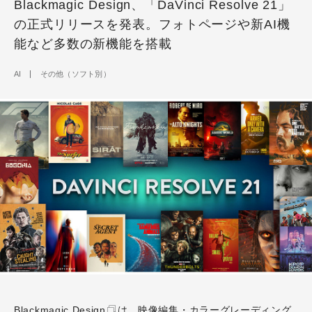
Blackmagic Design、「DaVinci Resolve 21」
の正式リリースを発表。フォトページや新AI機
能など多数の新機能を搭載
AI
その他（ソフト別）
Blackmagic Design
は、映像編集・カラーグレーディング