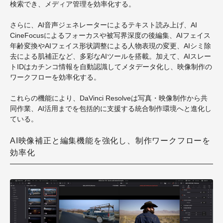
検索でき、メディア管理を効率化する。
さらに、AI音声ジェネレーターによるテキスト読み上げ、AI
CineFocusによるフォーカスや被写界深度の後編集、AIフェイス
年齢変換やAIフェイス形状調整による人物表現の変更、AIシミ除
去による肌補正など、多彩なAIツールを搭載。加えて、AIスレー
トIDはカチンコ情報を自動認識してメタデータ化し、映像制作の
ワークフローを効率化する。
これらの機能により、DaVinci Resolveは写真・映像制作から共
同作業、AI活用までを包括的に支援する統合制作環境へと進化し
ている。
AI映像補正と編集機能を強化し、制作ワークフローを
効率化