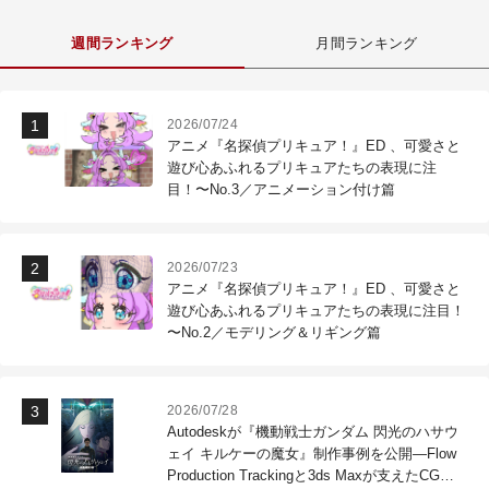
週間ランキング
月間ランキング
2026/07/24
アニメ『名探偵プリキュア！』ED 、可愛さと
遊び心あふれるプリキュアたちの表現に注
目！〜No.3／アニメーション付け篇
2026/07/23
アニメ『名探偵プリキュア！』ED 、可愛さと
遊び心あふれるプリキュアたちの表現に注目！
〜No.2／モデリング＆リギング篇
2026/07/28
Autodeskが『機動戦士ガンダム 閃光のハサウ
ェイ キルケーの魔女』制作事例を公開―Flow
Production Trackingと3ds Maxが支えたCG制