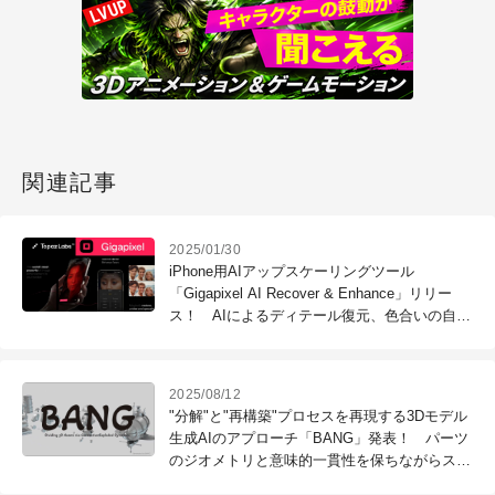
関連記事
2025/01/30
iPhone用AIアップスケーリングツール
「Gigapixel AI Recover & Enhance」リリー
ス！ AIによるディテール復元、色合いの自動
補正、4倍のアップスケール
2025/08/12
"分解"と"再構築"プロセスを再現する3Dモデル
生成AIのアプローチ「BANG」発表！ パーツ
のジオメトリと意味的一貫性を保ちながらスム
ーズな分解生成を実現