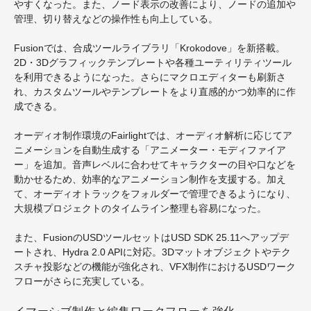
やすくなった。また、ノード表示の改善により、ノードの追加や
管理、切り替えなどの操作性も向上している。
Fusionでは、合成ツールライブラリ「Krokodove」を新搭載。
2D・3Dグラフィックテンプレートや各種ユーティリティツール
を利用できるようになった。さらにマクロエディターも刷新さ
れ、カスタムツールやテンプレートをより直感的かつ効率的に作
成できる。
オーディオ制作環境のFairlightでは、オーディオ解析に応じてア
ニメーションを自動生成する「アニメーター・モディファイア
ー」を追加。音声レベルに合わせてキャラクターの目や口などを
動かせるため、効率的なアニメーション制作を支援する。加え
て、オーディオトラックをフォルダーで管理できるようになり、
大規模プロジェクトのタイムライン整理も容易になった。
また、FusionのUSDツールセットはUSD SDK 25.11へアップデ
ートされ、Hydra 2.0 APIに対応。3Dマットオブジェクトやテク
スチャ投影などの機能が強化され、VFX制作におけるUSDワーク
フローがさらに充実している。