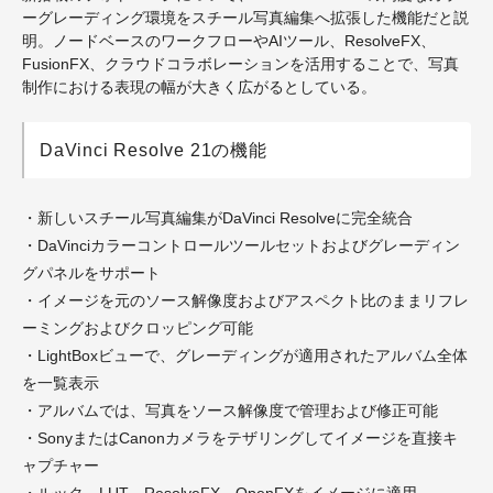
ーグレーディング環境をスチール写真編集へ拡張した機能だと説
明。ノードベースのワークフローやAIツール、ResolveFX、
FusionFX、クラウドコラボレーションを活用することで、写真
制作における表現の幅が大きく広がるとしている。
DaVinci Resolve 21の機能
・新しいスチール写真編集がDaVinci Resolveに完全統合
・DaVinciカラーコントロールツールセットおよびグレーディン
グパネルをサポート
・イメージを元のソース解像度およびアスペクト比のままリフレ
ーミングおよびクロッピング可能
・LightBoxビューで、グレーディングが適用されたアルバム全体
を一覧表示
・アルバムでは、写真をソース解像度で管理および修正可能
・SonyまたはCanonカメラをテザリングしてイメージを直接キ
ャプチャー
・ルック、LUT、ResolveFX、OpenFXをイメージに適用