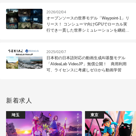
2026/02/04
オープンソースの世界モデル「Waypoint-1」リ
リース！ コンシューマ向けGPUでローカル実
行でき一貫した世界シミュレーションを継続、
360P・60fpsを達成
2025/02/07
日本初の日本語対応の動画生成AI基盤モデル
「AIdeaLab VideoJP」無償公開！ 商用利用
可、ライセンスに考慮しゼロから動画学習
新着求人
埼玉
東京