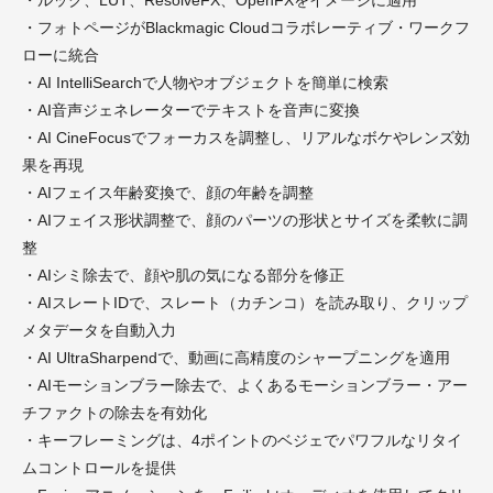
・フォトページがBlackmagic Cloudコラボレーティブ・ワークフ
ローに統合
・AI IntelliSearchで人物やオブジェクトを簡単に検索
・AI音声ジェネレーターでテキストを音声に変換
・AI CineFocusでフォーカスを調整し、リアルなボケやレンズ効
果を再現
・AIフェイス年齢変換で、顔の年齢を調整
・AIフェイス形状調整で、顔のパーツの形状とサイズを柔軟に調
整
・AIシミ除去で、顔や肌の気になる部分を修正
・AIスレートIDで、スレート（カチンコ）を読み取り、クリップ
メタデータを自動入力
・AI UltraSharpendで、動画に高精度のシャープニングを適用
・AIモーションブラー除去で、よくあるモーションブラー・アー
チファクトの除去を有効化
・キーフレーミングは、4ポイントのベジェでパワフルなリタイ
ムコントロールを提供