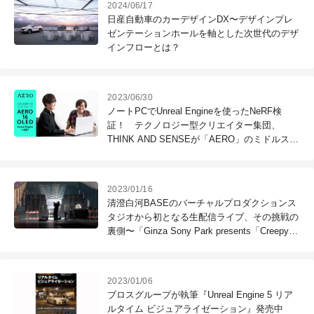
2024/06/17
日産自動車のカーデザインDX〜デザインプレ
ゼンテーションホールを軸とした次世代のデザ
インフローとは？
2023/06/30
ノートPCでUnreal Engineを使ったNeRF検
証！ テクノロジー型クリエイター集団、
THINK AND SENSEが「AERO」のミドルスペ
ックノートPCをレビュー
2023/01/16
清澄白河BASEのバーチャルプロダクションス
タジオから初となる生配信ライブ、その挑戦の
裏側〜「Ginza Sony Park presents「Creepy
Nuts」Special Live」
2023/01/06
ブロスグループが執筆『Unreal Engine 5 リア
ルタイム ビジュアライゼーション』発売中