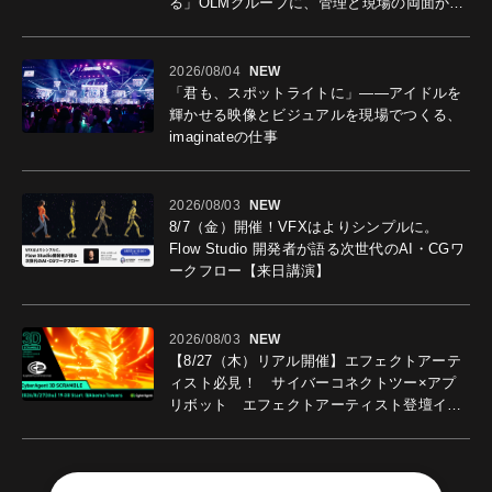
る」OLMグループに、管理と現場の両面から
導入効果を聞いた
2026/08/04
NEW
「君も、スポットライトに」――アイドルを
輝かせる映像とビジュアルを現場でつくる、
imaginateの仕事
2026/08/03
NEW
8/7（金）開催！VFXはよりシンプルに。
Flow Studio 開発者が語る次世代のAI・CGワ
ークフロー【来日講演】
2026/08/03
NEW
【8/27（木）リアル開催】エフェクトアーテ
ィスト必見！ サイバーコネクトツー×アプ
リボット エフェクトアーティスト登壇イベ
ントを開催！－サイバーエージェント