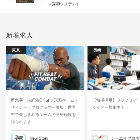
（秀和システム）
新着求人
東京
長崎
◤急募・未経験OK◢３DCGゲームデ
【積極採用】３ＤＣＧゲ
ザイナー・プログラマー募集！世界
ザイナー募集中！
中で楽しまれるゲームの開発経験を
得られます
New Story
シーエイプロダ