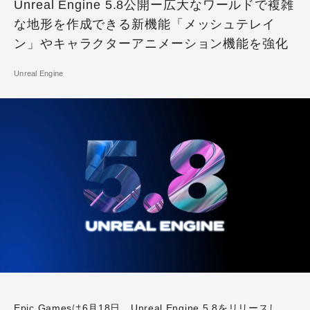
Unreal Engine 5.8公開ー広大なワールドで複雑
な地形を作成できる新機能「メッシュテレイ
ン」やキャラクターアニメーション機能を強化
Unreal Engine
Epic Gamesは6月18日、Unreal Engine 5.8をリリースし