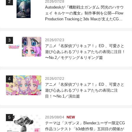
2026/07/28
Autodeskが『機動戦士ガンダム 閃光のハサウ
ェイ キルケーの魔女』制作事例を公開―Flow
Production Trackingと3ds Maxが支えたCG制
作現場
2026/07/23
アニメ『名探偵プリキュア！』ED 、可愛さと
遊び心あふれるプリキュアたちの表現に注目！
〜No.2／モデリング＆リギング篇
2026/07/22
アニメ『名探偵プリキュア！』ED 、可愛さと
遊び心あふれるプリキュアたちの表現に注
目！〜No.1／演出篇
2026/08/04
NEW
テーマは「スザンヌ」Blenderユーザー限定CG
作品コンテスト「b3d創作祭」五回目の開催が