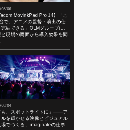
/08/06
acom MovinkPad Pro 14】「こ
1台で、アニメの監督・演出の仕
を完結できる」OLMグループに、
理と現場の両面から導入効果を聞
た
/08/04
君も、スポットライトに」――ア
ドルを輝かせる映像とビジュアル
場でつくる、imaginateの仕事