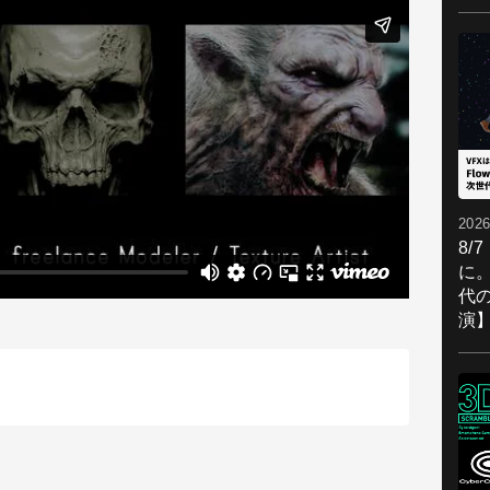
2026
8/
に。
代
演