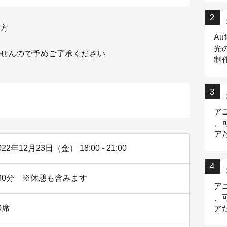
方
Au
光
せんので予めご了承ください
制作
Tr
作
ア
、
ア
デ
022年12月23日（金） 18:00 - 21:00
80分 ※休憩も含みます
ア
、
0席
ア
出