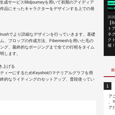
成サービスMidjourneyを用いて初期のアイディア
作品にそったキャラクターをデザインする上での発
2026
【
ト
ネ
Brushでより詳細なデザインを行っていきます。基礎
ク
、プロップの作成方法、Fibermeshを用いた毛の
催
ング、最終的なポージングまで全ての行程をタイム
明します。
引き上げる
週
ィーにするためKeyshotのマテリアルグラフを用
終的なライティングのセットアップ、普段使ってい
ア
、
ア
ニ