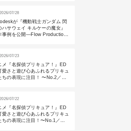
2026/07/28
todeskが『機動戦士ガンダム 閃
のハサウェイ キルケーの魔女』
事例を公開―Flow Production
ackingと3ds Maxが支えたCG制
現場
2026/07/23
ニメ『名探偵プリキュア！』ED
可愛さと遊び心あふれるプリキュ
たちの表現に注目！ 〜No.2／モ
リング＆リギング篇
2026/07/22
ニメ『名探偵プリキュア！』ED
可愛さと遊び心あふれるプリキュ
たちの表現に注目！〜No.1／演
篇