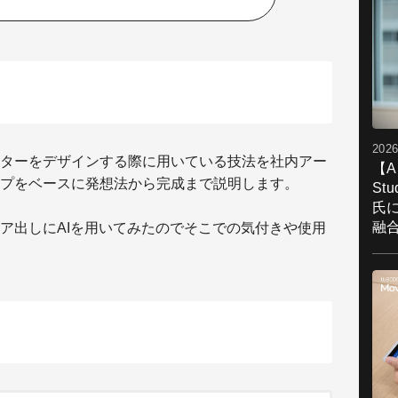
2026
ターをデザインする際に用いている技法を社内アー
【A
プをベースに発想法から完成まで説明します。
St
氏
融
ア出しにAIを用いてみたのでそこでの気付きや使用