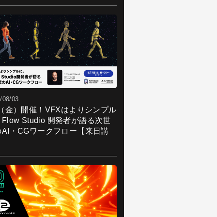
/08/03
7（金）開催！VFXはよりシンプル
Flow Studio 開発者が語る次世
のAI・CGワークフロー【来日講
】