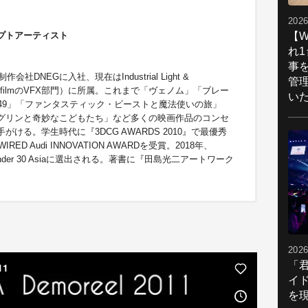
2026
【W
プトアーティスト
れ
事
制作会社DNEGに入社、現在はIndustrial Light &
管
ucasfilmのVFX部門）に所属。これまで「ヴェノム」「ブレー
い
049」「ファンタスティック・ビーストと魔法使いの旅」
グリンと奇妙なこどもたち」など多くの映画作品のコンセ
がける。学生時代に『3DCG AWARDS 2010』で最優秀
IRED Audi INNOVATION AWARDを受賞。2018年、
0 under 30 Asiaに選出される。著書に『田島光二アートワーク
2026
「
イ
を現