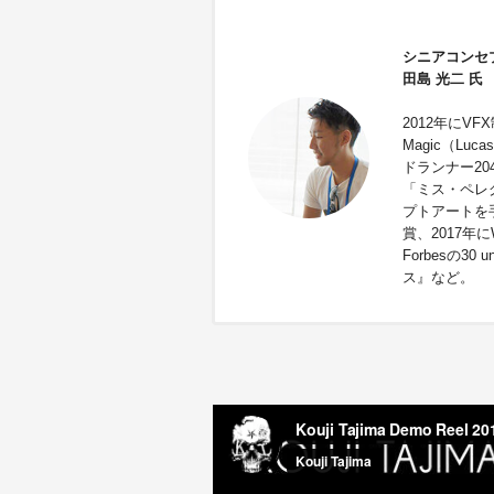
シニアコンセ
田島 光二 氏
2012年にVFX
Magic（L
ドランナー2
「ミス・ペレ
プトアートを手
賞、2017年にW
Forbesの3
ス』など。