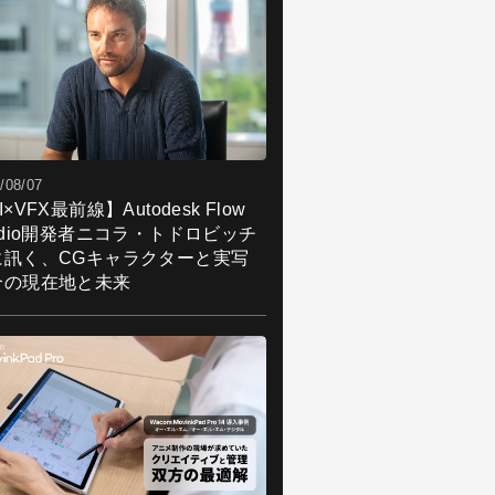
/08/07
I×VFX最前線】Autodesk Flow
udio開発者ニコラ・トドロビッチ
に訊く、CGキャラクターと実写
合の現在地と未来