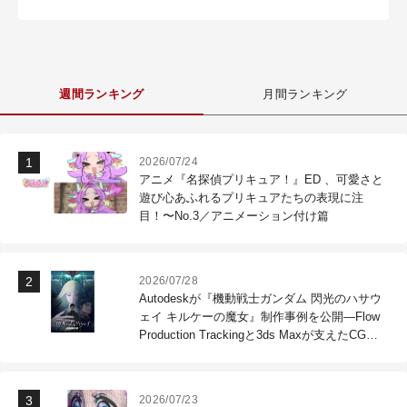
週間ランキング
月間ランキング
2026/07/24
アニメ『名探偵プリキュア！』ED 、可愛さと
遊び心あふれるプリキュアたちの表現に注
目！〜No.3／アニメーション付け篇
2026/07/28
Autodeskが『機動戦士ガンダム 閃光のハサウ
ェイ キルケーの魔女』制作事例を公開―Flow
Production Trackingと3ds Maxが支えたCG制
作現場
2026/07/23