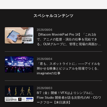
スペシャルコンテンツ
2026/08/06
【Wacom MovinkPad Pro 14】「これ1台
で、アニメの監督・演出の仕事を完結でき
る」OLMグループに、管理と現場の両面から
導入効果を聞いた
2026/08/04
「君も、スポットライトに」――アイドルを
輝かせる映像とビジュアルを現場でつくる、
imaginateの仕事
2026/08/03
8/7（金）開催！VFXはよりシンプルに。
Flow Studio 開発者が語る次世代のAI・CGワ
ークフロー【来日講演】