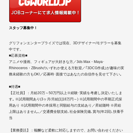
スタッフ募集中！
グリフォンエンタープライズでは現在、3Dデザイナー/モデラーを募集
中です。
■応募資格■
アニメや漫画、フィギュアが大好きな方／3ds Max・Maya･
Rhinoceros・ZBrushのいずれか使える方歓迎／｢3DCG作成｣が趣味の実
務未経験の方もOK!／応募時･面接ではあなたの自信作を見せて下さい｡
■待遇■
【正社員】：月給20万～50万円以上※経験･実績を考慮し決定いたしま
す｡ ※試用期間あり(3ヶ月/月給[1]18万円～) ※試用期間中の早期正式採
用あり ※試用期間中の本採用と同額給与の支給あり／昇給随時 ※昇給
上限はありません｡／交通費全額支給､社会保険完備､賞与(年2回)､扶養手
当
【業務委託】：報酬など柔軟に対応しますので、お問い合わせください