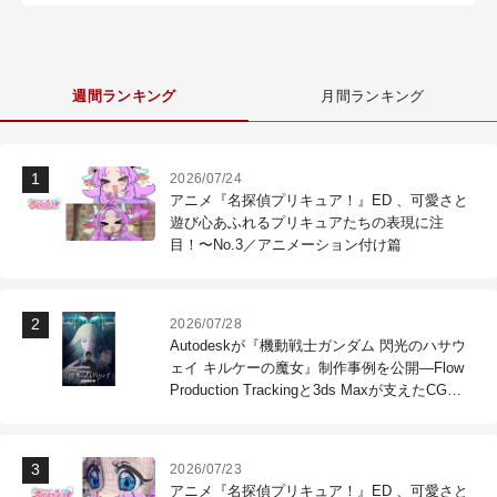
週間ランキング
月間ランキング
2026/07/24
アニメ『名探偵プリキュア！』ED 、可愛さと
遊び心あふれるプリキュアたちの表現に注
目！〜No.3／アニメーション付け篇
2026/07/28
Autodeskが『機動戦士ガンダム 閃光のハサウ
ェイ キルケーの魔女』制作事例を公開―Flow
Production Trackingと3ds Maxが支えたCG制
作現場
2026/07/23
アニメ『名探偵プリキュア！』ED 、可愛さと