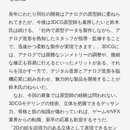
長年にわたり同社の開発はアナログの原型師に委ねら
れてきたが、今後は3DCG原型師も雇用したいと鈴木
氏は続ける。「社内で原型データを製作しながら、ア
ナログ造形を熟知したスタッフが指導・監修すること
で、迅速かつ柔軟な製作が実現できます」。3DCGに
は、アナログでは困難なシンメトリーの調整や、微細
な修正も容易に行えるといったメリットがある。それ
らを活かす一方で、デジタル造形とアナログ造形を臨
機応変に組み合わせ、魅力的な製品を開発することが
鈴木氏のねらいだ。
なお、今回の募集では原型師の経験は問われない。
3DCGモデリングの技術、立体を把握できるデッサン
力、骨格と筋の知識が備わっていれば、ゲームやVFX
業界からの転職、新卒の応募も歓迎するそうだ。
「2Dの絵を説得力のある立体として表現できるセン