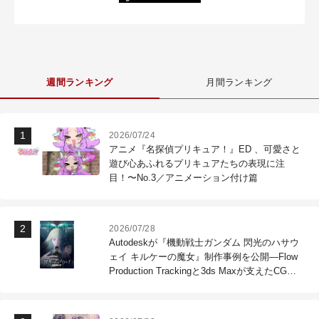
週間ランキング
月間ランキング
2026/07/24
アニメ『名探偵プリキュア！』ED 、可愛さと
遊び心あふれるプリキュアたちの表現に注
目！〜No.3／アニメーション付け篇
2026/07/28
Autodeskが『機動戦士ガンダム 閃光のハサウ
ェイ キルケーの魔女』制作事例を公開―Flow
Production Trackingと3ds Maxが支えたCG制
作現場