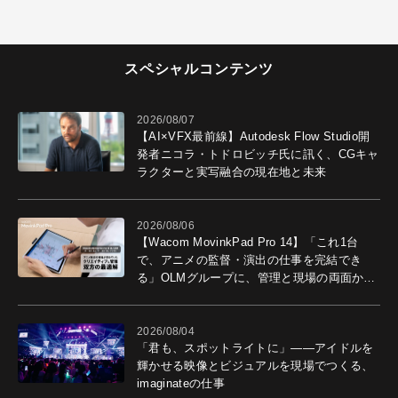
スペシャルコンテンツ
2026/08/07
【AI×VFX最前線】Autodesk Flow Studio開
発者ニコラ・トドロビッチ氏に訊く、CGキャ
ラクターと実写融合の現在地と未来
2026/08/06
【Wacom MovinkPad Pro 14】「これ1台
で、アニメの監督・演出の仕事を完結でき
る」OLMグループに、管理と現場の両面から
導入効果を聞いた
2026/08/04
「君も、スポットライトに」――アイドルを
輝かせる映像とビジュアルを現場でつくる、
imaginateの仕事