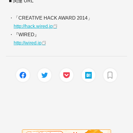
■ 関連 URL
・「CREATIVE HACK AWARD 2014」
http://hack.wired.jp
・『WIRED』
http://wired.jp