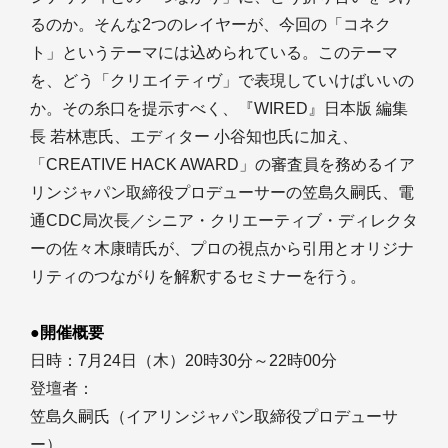
るのか。そんな2つのレイヤーが、今回の「コネク
ト」というテーマには込められている。このテーマ
を、どう「クリエイティヴ」で表現していけばいいの
か。その糸口を提示すべく、『WIRED』日本版 編集
長 若林恵氏、エディター 小谷知也氏に加え、
「CREATIVE HACK AWARD」の審査員を務めるイア
リンジャパン取締役プロデューサーの笠島久嗣氏、電
通CDC局次長／シニア・クリエーティブ・ディレクタ
ーの佐々木康晴氏が、プロの視点から引用とオリジナ
リティのつながりを解釈するセミナーを行う。
●開催概要
日時：7月24日（木）20時30分～22時00分
登壇者：
笠島久嗣氏（イアリンジャパン取締役プロデューサ
ー）