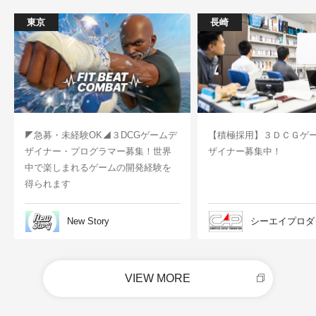
東京
長崎
◤急募・未経験OK◢３DCGゲームデ
【積極採用】３ＤＣＧゲ
ザイナー・プログラマー募集！世界
ザイナー募集中！
中で楽しまれるゲームの開発経験を
得られます
New Story
シーエイプロダ
VIEW MORE