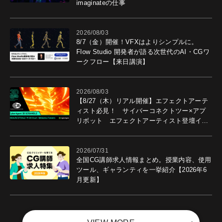
imaginateの仕事
2026/08/03
8/7（金）開催！VFXはよりシンプルに。
Flow Studio 開発者が語る次世代のAI・CGワ
ークフロー【来日講演】
2026/08/03
【8/27（木）リアル開催】エフェクトアーテ
ィスト必見！ サイバーコネクトツー×アプ
リボット エフェクトアーティスト登壇イベ
ントを開催！－サイバーエージェント
2026/07/31
全国CG講師求人情報まとめ。授業内容、使用
ツール、ギャランティを一挙紹介【2026年6
月更新】