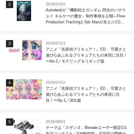
2026/07/28
Autodeskが『機動戦士ガンダム 閃光のハサウ
ェイ キルケーの魔女』制作事例を公開―Flow
Production Trackingと3ds Maxが支えたCG制
作現場
2026/07/23
アニメ『名探偵プリキュア！』ED 、可愛さと
遊び心あふれるプリキュアたちの表現に注目！
〜No.2／モデリング＆リギング篇
2026/07/22
アニメ『名探偵プリキュア！』ED 、可愛さと
遊び心あふれるプリキュアたちの表現に注
目！〜No.1／演出篇
2026/08/04
テーマは「スザンヌ」Blenderユーザー限定CG
作品コンテスト「b3d創作祭」五回目の開催が