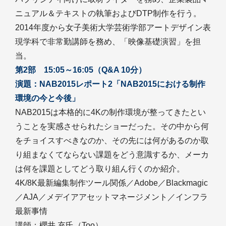
ニュアル＆テキストの執筆およびDTP制作を行う。
2014年度から女子美術大学芸術学部アートデザイン表
現学科で非常勤講師を務め、「映像基礎演習」を担
当。
第2部 15:05～16:05（Q&A 10分）
演題：NAB2015レポート2「NAB2015における制作
環境の今と今後」
NAB2015は本格的に4Kの制作環境が整ってきたとい
うことを実感させられたショーだった。その中から何
をチョイスすべきなのか、その先には何があるのか取
り組まなくてならない課題をどう意識するか、メーカ
は何を課題としてどう取り組ん行くのか紹介。
4K/8K最新編集制作ツール関係／Adobe／Blackmagic
／AJA／メデイアアセットマネージメント／インフラ
最新事情
講師：櫻井 充氏（Too）