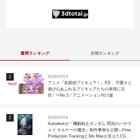
週間ランキング
月間ランキング
2026/07/24
アニメ『名探偵プリキュア！』ED 、可愛さと
遊び心あふれるプリキュアたちの表現に注
目！〜No.3／アニメーション付け篇
2026/07/28
Autodeskが『機動戦士ガンダム 閃光のハサウ
ェイ キルケーの魔女』制作事例を公開―Flow
Production Trackingと3ds Maxが支えたCG制