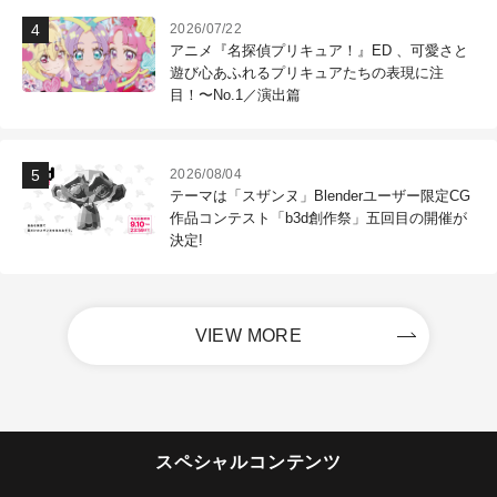
2026/07/22
アニメ『名探偵プリキュア！』ED 、可愛さと
遊び心あふれるプリキュアたちの表現に注
目！〜No.1／演出篇
2026/08/04
テーマは「スザンヌ」Blenderユーザー限定CG
作品コンテスト「b3d創作祭」五回目の開催が
決定!
VIEW MORE
スペシャルコンテンツ