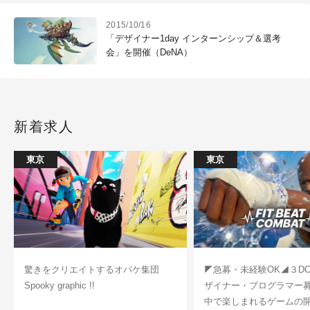
2015/10/16
「デザイナー1day インターンシップ＆選考
会」を開催（DeNA）
新着求人
東京
東京
驚きをクリエイトするオバケ集団
◤急募・未経験OK◢３D
Spooky graphic !!
ザイナー・プログラマー
中で楽しまれるゲームの