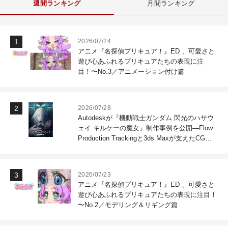
週間ランキング
月間ランキング
2026/07/24
アニメ『名探偵プリキュア！』ED 、可愛さと
遊び心あふれるプリキュアたちの表現に注
目！〜No.3／アニメーション付け篇
2026/07/28
Autodeskが『機動戦士ガンダム 閃光のハサウ
ェイ キルケーの魔女』制作事例を公開―Flow
Production Trackingと3ds Maxが支えたCG制
作現場
2026/07/23
アニメ『名探偵プリキュア！』ED 、可愛さと
遊び心あふれるプリキュアたちの表現に注目！
〜No.2／モデリング＆リギング篇