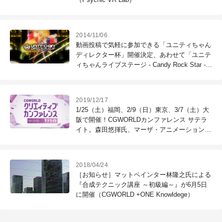
2014/11/06
動画投稿で気軽に参加できる「ユニティちゃん
ディレクター杯」開催決定、あわせて「ユニテ
ィちゃんライブステージ - Candy Rock Star -」
のプロジェクトデータを無料公開（ユニティ・
テクノロジーズ・ジャパン）
2019/12/17
1/25（土）福岡、2/9（日）東京、3/7（土）大
阪で開催！CGWORLDカンファレンス サテラ
イト。森田悠揮氏、マーザ・アニメーションプ
ラネット、カヤック、萌、SNKの登壇が決定
2018/04/24
［お知らせ］マットペインター林隆之氏による
『合成テクニック講座 ～初級編～』が6月5日
に開催（CGWORLD +ONE Knowldege）