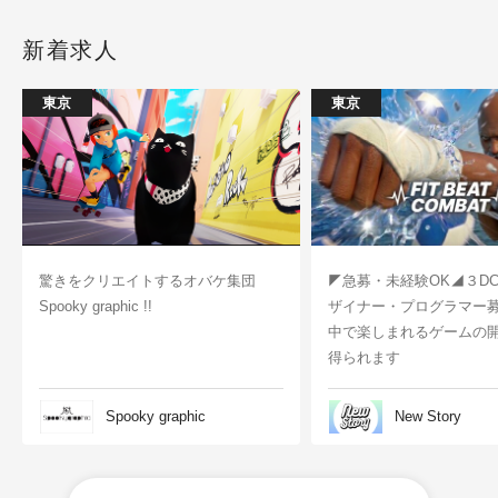
新着求人
東京
東京
驚きをクリエイトするオバケ集団
◤急募・未経験OK◢３D
Spooky graphic !!
ザイナー・プログラマー
中で楽しまれるゲームの
得られます
Spooky graphic
New Story