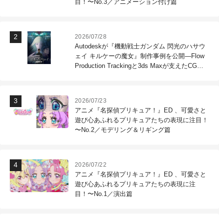
目！〜No.3／アニメーション付け篇
2026/07/28
Autodeskが『機動戦士ガンダム 閃光のハサウ
ェイ キルケーの魔女』制作事例を公開―Flow
Production Trackingと3ds Maxが支えたCG制
作現場
2026/07/23
アニメ『名探偵プリキュア！』ED 、可愛さと
遊び心あふれるプリキュアたちの表現に注目！
〜No.2／モデリング＆リギング篇
2026/07/22
アニメ『名探偵プリキュア！』ED 、可愛さと
遊び心あふれるプリキュアたちの表現に注
目！〜No.1／演出篇