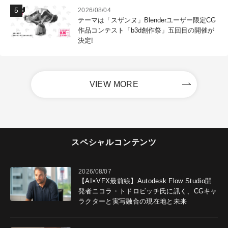
2026/08/04
テーマは「スザンヌ」Blenderユーザー限定CG
作品コンテスト「b3d創作祭」五回目の開催が
決定!
VIEW MORE
スペシャルコンテンツ
2026/08/07
【AI×VFX最前線】Autodesk Flow Studio開
発者ニコラ・トドロビッチ氏に訊く、CGキャ
ラクターと実写融合の現在地と未来