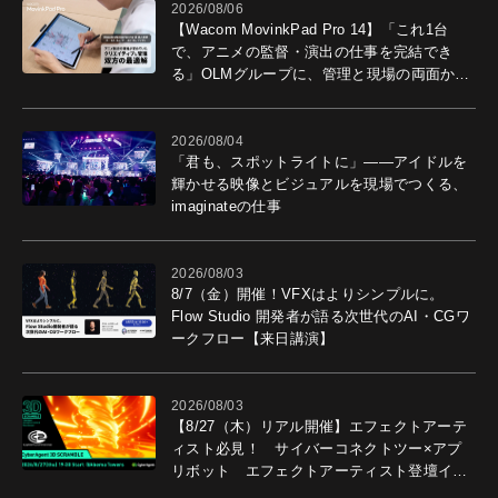
2026/08/06
【Wacom MovinkPad Pro 14】「これ1台
で、アニメの監督・演出の仕事を完結でき
る」OLMグループに、管理と現場の両面から
導入効果を聞いた
2026/08/04
「君も、スポットライトに」――アイドルを
輝かせる映像とビジュアルを現場でつくる、
imaginateの仕事
2026/08/03
8/7（金）開催！VFXはよりシンプルに。
Flow Studio 開発者が語る次世代のAI・CGワ
ークフロー【来日講演】
2026/08/03
【8/27（木）リアル開催】エフェクトアーテ
ィスト必見！ サイバーコネクトツー×アプ
リボット エフェクトアーティスト登壇イベ
ントを開催！－サイバーエージェント