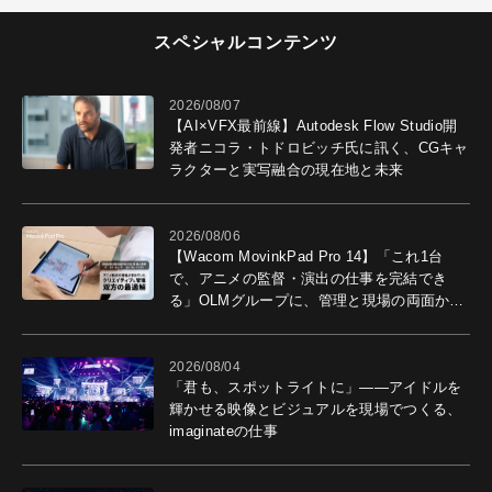
スペシャルコンテンツ
2026/08/07
【AI×VFX最前線】Autodesk Flow Studio開
発者ニコラ・トドロビッチ氏に訊く、CGキャ
ラクターと実写融合の現在地と未来
2026/08/06
【Wacom MovinkPad Pro 14】「これ1台
で、アニメの監督・演出の仕事を完結でき
る」OLMグループに、管理と現場の両面から
導入効果を聞いた
2026/08/04
「君も、スポットライトに」――アイドルを
輝かせる映像とビジュアルを現場でつくる、
imaginateの仕事