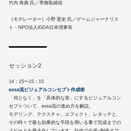
竹内 将典 氏／専務取締役
［モデレーター］小野 憲史 氏／ゲームジャーナリス
ト・NPO法人IGDA日本理事長
セッション2
14：15〜15：15
exsa流ビジュアルコンセプト作成術
「何となく」を「具体的な形」にするビジュアルコン
セプトついて、exsa流の進め方を解説。
モデリング、テクスチャ、エフェクト、レタッチと、
その時々で最も効果的な手段を用いる事で完成までの
スピードを最大化しています。社内で企画~制作まで