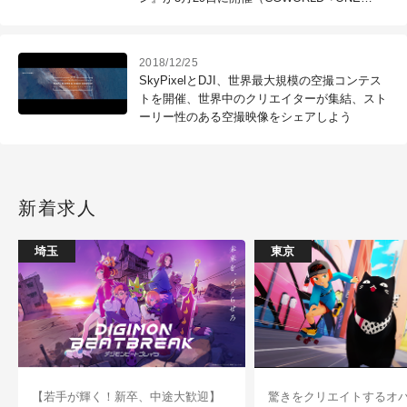
Knowldege）
2018/12/25
SkyPixelとDJI、世界最大規模の空撮コンテス
トを開催、世界中のクリエイターが集結、スト
ーリー性のある空撮映像をシェアしよう
新着求人
埼玉
東京
【若手が輝く！新卒、中途大歓迎】
驚きをクリエイトするオ