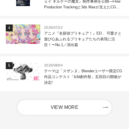
ェイ キルケーの魔女』制作事例を公開―Flow
Production Trackingと3ds Maxが支えたCG制
作現場
2026/07/22
アニメ『名探偵プリキュア！』ED 、可愛さと
遊び心あふれるプリキュアたちの表現に注
目！〜No.1／演出篇
2026/08/04
テーマは「スザンヌ」Blenderユーザー限定CG
作品コンテスト「b3d創作祭」五回目の開催が
決定!
VIEW MORE