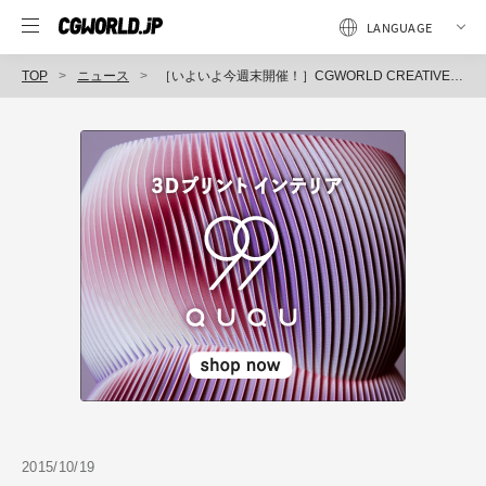
TOP
ニュース
［いよいよ今週末開催！］CGWORLD CREATIVE MEETING大阪開催！CC2、exsa、KOO-KIのセッション内容を確認しよう！
2015/10/19