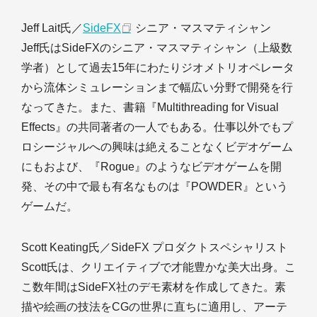
Jeff Lait氏／
SideFX
シニア・マスマティシャン
Jeff氏はSideFXのシニア・マスマティシャン（上級数
学者）として過去15年にわたりジオメトリオペレータ
から流体シミュレーションまで幅広い分野で開発を行
なってきた。また、書籍『Multithreading for Visual
Effects』の共同著者の一人でもある。仕事以外でもプ
ロシージャルへの興味は絶えることなくビデオゲーム
にもおよび、『Rogue』のようなビデオゲームを開
発、その中で最も有名なものは『POWDER』という
ゲームだ。
Scott Keating氏／SideFX プロダクトスペシャリスト
Scott氏は、クリエイティブで才能豊かな美大出身。こ
こ数年間はSideFX社のデモ素材を作成してきた。素
描や絵画の技法をCGの世界に直ちに適用し、アーテ