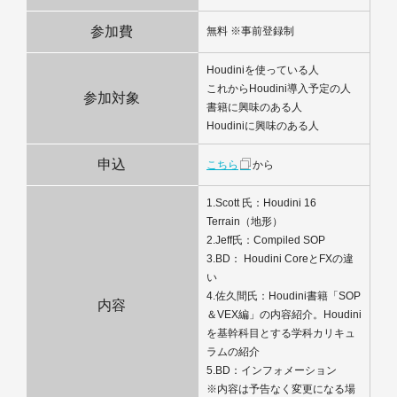
参加費
無料 ※事前登録制
Houdiniを使っている人
これからHoudini導入予定の人
参加対象
書籍に興味のある人
Houdiniに興味のある人
申込
こちら
から
1.Scott 氏：Houdini 16
Terrain（地形）
2.Jeff氏：Compiled SOP
3.BD： Houdini CoreとFXの違
い
4.佐久間氏：Houdini書籍「SOP
内容
＆VEX編」の内容紹介。Houdini
を基幹科目とする学科カリキュ
ラムの紹介
5.BD：インフォメーション
※内容は予告なく変更になる場