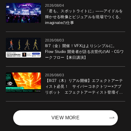
2026/08/04
「君も、スポットライトに」――アイドルを
輝かせる映像とビジュアルを現場でつくる、
imaginateの仕事
2026/08/03
8/7（金）開催！VFXはよりシンプルに。
Flow Studio 開発者が語る次世代のAI・CGワ
ークフロー【来日講演】
2026/08/03
【8/27（木）リアル開催】エフェクトアーテ
ィスト必見！ サイバーコネクトツー×アプ
リボット エフェクトアーティスト登壇イベ
ントを開催！－サイバーエージェント
VIEW MORE