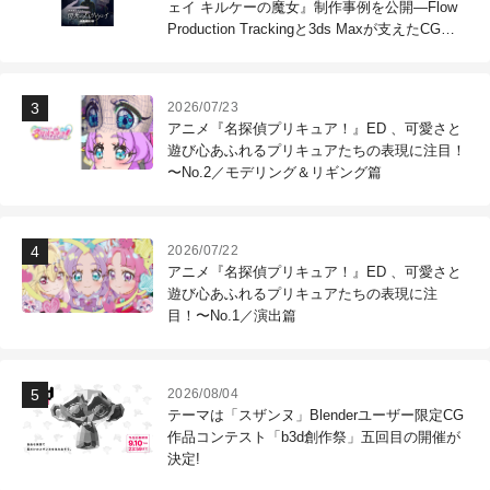
ェイ キルケーの魔女』制作事例を公開―Flow
Production Trackingと3ds Maxが支えたCG制
作現場
2026/07/23
アニメ『名探偵プリキュア！』ED 、可愛さと
遊び心あふれるプリキュアたちの表現に注目！
〜No.2／モデリング＆リギング篇
2026/07/22
アニメ『名探偵プリキュア！』ED 、可愛さと
遊び心あふれるプリキュアたちの表現に注
目！〜No.1／演出篇
2026/08/04
テーマは「スザンヌ」Blenderユーザー限定CG
作品コンテスト「b3d創作祭」五回目の開催が
決定!