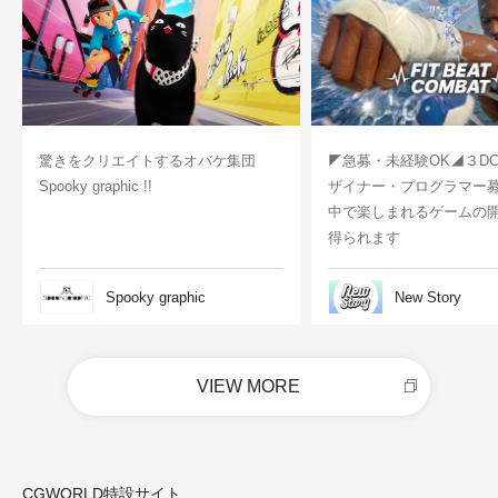
驚きをクリエイトするオバケ集団
◤急募・未経験OK◢３D
Spooky graphic !!
ザイナー・プログラマー
中で楽しまれるゲームの
得られます
Spooky graphic
New Story
VIEW MORE
CGWORLD特設サイト