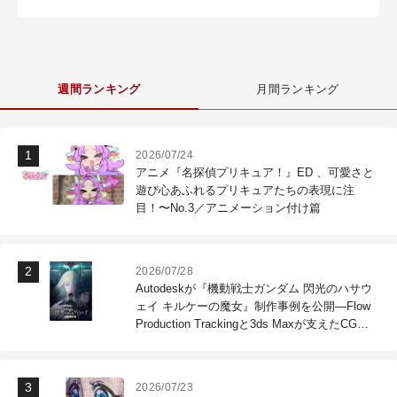
週間ランキング
月間ランキング
2026/07/24
アニメ『名探偵プリキュア！』ED 、可愛さと
遊び心あふれるプリキュアたちの表現に注
目！〜No.3／アニメーション付け篇
2026/07/28
Autodeskが『機動戦士ガンダム 閃光のハサウ
ェイ キルケーの魔女』制作事例を公開―Flow
Production Trackingと3ds Maxが支えたCG制
作現場
2026/07/23