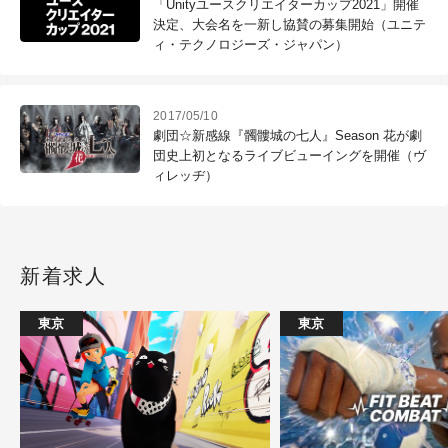
「Unityユースクリエイターカップ2021」開催
決定、大会名を一新し協賛の募集開始（ユニテ
ィ・テクノロジーズ・ジャパン）
2017/05/10
劇団☆新感線『髑髏城の七人』Season 花が劇
団史上初となるライブビューイングを開催（ヴ
ィレッヂ）
新着求人
東京
東京