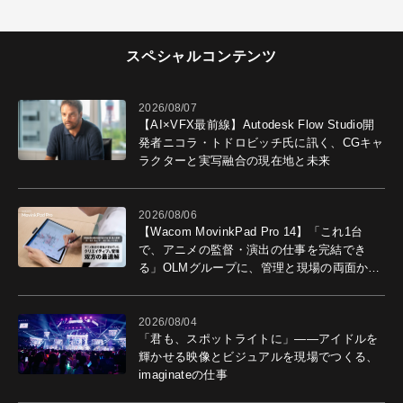
スペシャルコンテンツ
2026/08/07
【AI×VFX最前線】Autodesk Flow Studio開
発者ニコラ・トドロビッチ氏に訊く、CGキャ
ラクターと実写融合の現在地と未来
2026/08/06
【Wacom MovinkPad Pro 14】「これ1台
で、アニメの監督・演出の仕事を完結でき
る」OLMグループに、管理と現場の両面から
導入効果を聞いた
2026/08/04
「君も、スポットライトに」――アイドルを
輝かせる映像とビジュアルを現場でつくる、
imaginateの仕事