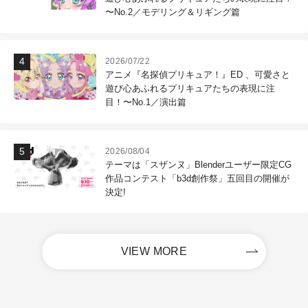
〜No.2／モデリング＆リギング篇
2026/07/22
アニメ『名探偵プリキュア！』ED 、可愛さと
遊び心あふれるプリキュアたちの表現に注
目！〜No.1／演出篇
2026/08/04
テーマは「スザンヌ」Blenderユーザー限定CG
作品コンテスト「b3d創作祭」五回目の開催が
決定!
VIEW MORE