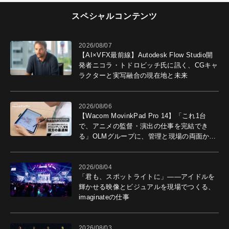
スペシャルコンテンツ
2026/08/07
【AI×VFX最前線】Autodesk Flow Studio開
発者ニコラ・トドロビッチ氏に訊く、CGキャ
ラクターと実写融合の現在地と未来
2026/08/06
【Wacom MovinkPad Pro 14】「これ1台
で、アニメの監督・演出の仕事を完結でき
る」OLMグループに、管理と現場の両面から
導入効果を聞いた
2026/08/04
「君も、スポットライトに」――アイドルを
輝かせる映像とビジュアルを現場でつくる、
imaginateの仕事
2026/08/03