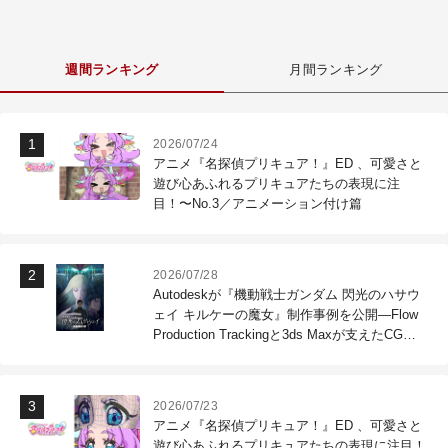
週間ランキング
月間ランキング
2026/07/24
アニメ『名探偵プリキュア！』ED 、可愛さと
遊び心あふれるプリキュアたちの表現に注
目！〜No.3／アニメーション付け篇
2026/07/28
Autodeskが『機動戦士ガンダム 閃光のハサウ
ェイ キルケーの魔女』制作事例を公開―Flow
Production Trackingと3ds Maxが支えたCG制
作現場
2026/07/23
アニメ『名探偵プリキュア！』ED 、可愛さと
遊び心あふれるプリキュアたちの表現に注目！