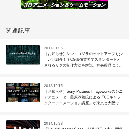
関連記事
2017/01/06
［お知らせ］シン・ゴジラのセットアップも少
しだけ紹介！？CG映像業界でスタンダードと
されるリグの制作方法を解説。神央薬品による
『Animation Based Rigging』を開催
（CGWORLD +ONE Knowledge）
2018/10/15
［お知らせ］Sony Pictures Imageworksのシニ
アアニメーター藤原淳雄氏による『CGキャラ
クターアニメーション講座』が東京と大阪で12
月に開催（CGWORLD +ONE Knowldege）
2014/10/28