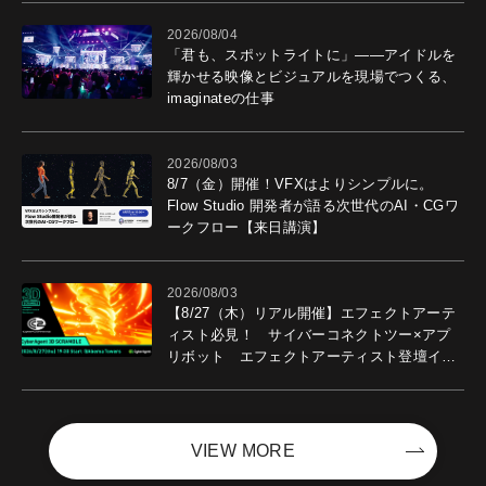
2026/08/04
「君も、スポットライトに」――アイドルを
輝かせる映像とビジュアルを現場でつくる、
imaginateの仕事
2026/08/03
8/7（金）開催！VFXはよりシンプルに。
Flow Studio 開発者が語る次世代のAI・CGワ
ークフロー【来日講演】
2026/08/03
【8/27（木）リアル開催】エフェクトアーテ
ィスト必見！ サイバーコネクトツー×アプ
リボット エフェクトアーティスト登壇イベ
ントを開催！－サイバーエージェント
VIEW MORE