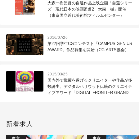
大森一樹監督の自選作品上映企画「自選シリー
ズ 現代日本の映画監督2 大森一樹」開催
（東京国立近代美術館フィルムセンター）
2016/07/26
第22回学生CGコンテスト「CAMPUS GENIUS
AWARD」作品募集を開始（CG-ARTS協会）
2015/03/25
国内外で飛躍を遂げるクリエイターや作品が多
数誕生、デジタルハリウッド伝統のクリエイテ
ィブアワード「DIGITAL FRONTIER GRAND
PRIX 2015（DF2015）」開催（デジタルハリ
ウッド）
新着求人
東京
東京