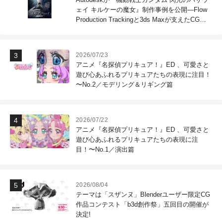
ェイ キルケーの魔女』制作事例を公開―Flow
Production Trackingと3ds Maxが支えたCG制
作現場
2026/07/23
アニメ『名探偵プリキュア！』ED 、可愛さと
遊び心あふれるプリキュアたちの表現に注目！
〜No.2／モデリング＆リギング篇
2026/07/22
アニメ『名探偵プリキュア！』ED 、可愛さと
遊び心あふれるプリキュアたちの表現に注
目！〜No.1／演出篇
2026/08/04
テーマは「スザンヌ」Blenderユーザー限定CG
作品コンテスト「b3d創作祭」五回目の開催が
決定!