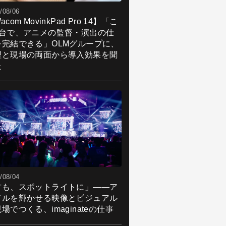
/08/06
acom MovinkPad Pro 14】「こ
1台で、アニメの監督・演出の仕
を完結できる」OLMグループに、
理と現場の両面から導入効果を聞
た
/08/04
君も、スポットライトに」――ア
ドルを輝かせる映像とビジュアル
場でつくる、imaginateの仕事