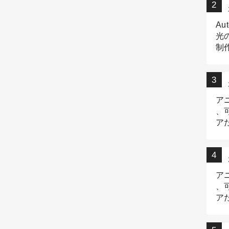
Au
光
制作
Tr
作
ア
、
ア
デ
ア
、
ア
出