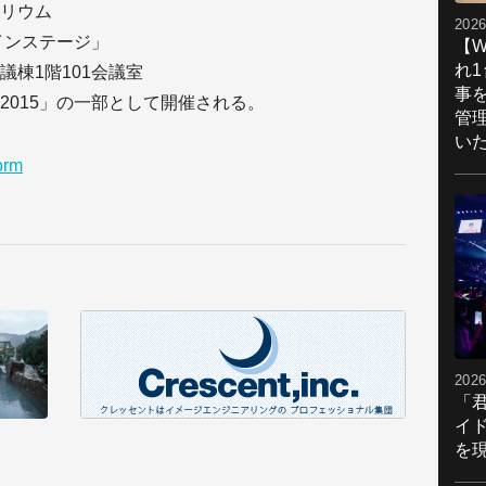
リウム
2026
ンステージ」
【W
れ
1階101会議室
事
15」の一部として開催される。
管
い
orm
2026
「
イ
を現