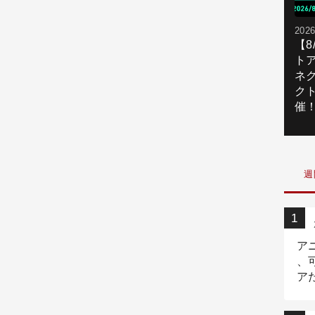
2026
【
ト
ネ
ク
催
週
ア
、
ア
ニ