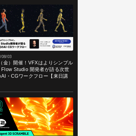
/08/03
7（金）開催！VFXはよりシンプル
Flow Studio 開発者が語る次世
のAI・CGワークフロー【来日講
】