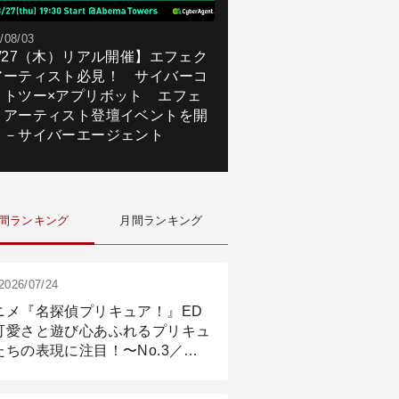
/08/03
8/27（木）リアル開催】エフェク
アーティスト必見！ サイバーコ
クトツー×アプリボット エフェ
トアーティスト登壇イベントを開
！－サイバーエージェント
間ランキング
月間ランキング
2026/07/24
ニメ『名探偵プリキュア！』ED
可愛さと遊び心あふれるプリキュ
たちの表現に注目！〜No.3／ア
メーション付け篇