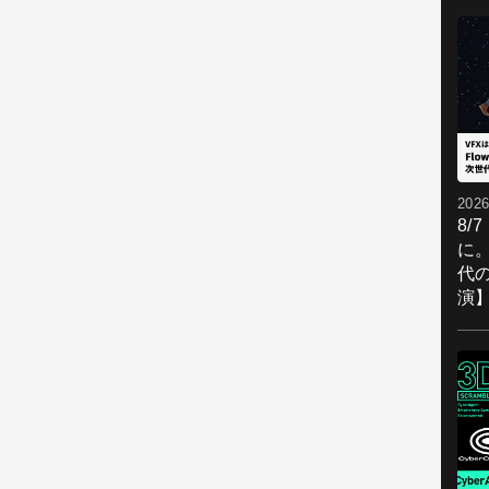
2026
8/
に。
代
演