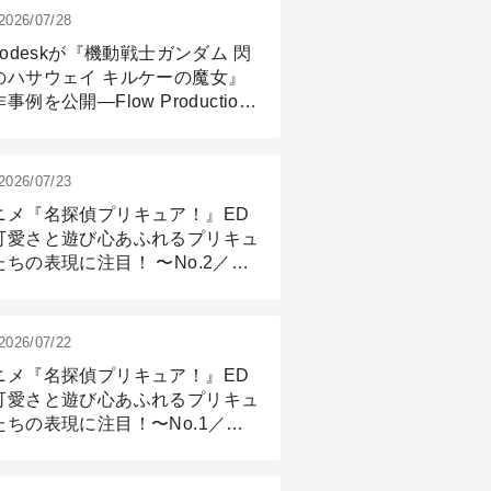
2026/07/28
todeskが『機動戦士ガンダム 閃
のハサウェイ キルケーの魔女』
事例を公開―Flow Production
ackingと3ds Maxが支えたCG制
現場
2026/07/23
ニメ『名探偵プリキュア！』ED
可愛さと遊び心あふれるプリキュ
たちの表現に注目！ 〜No.2／モ
リング＆リギング篇
2026/07/22
ニメ『名探偵プリキュア！』ED
可愛さと遊び心あふれるプリキュ
たちの表現に注目！〜No.1／演
篇