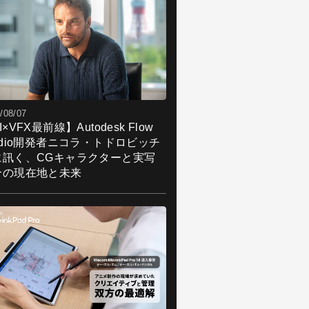
/08/07
I×VFX最前線】Autodesk Flow
udio開発者ニコラ・トドロビッチ
に訊く、CGキャラクターと実写
合の現在地と未来