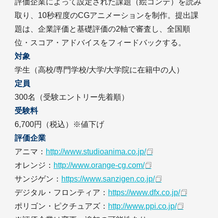
評価企業によって設定された課題（絵コンテ）を読み
取り、10秒程度のCGアニメーションを制作。提出課
題は、企業評価と基礎評価の2軸で審査し、全国順
位・スコア・アドバイスをフィードバックする。
対象
学生（高校/専門学校/大学/大学院に在籍中の人）
定員
300名（受験エントリー先着順）
受験料
6,700円（税込）※値下げ
評価企業
アニマ：
http://www.studioanima.co.jp/
オレンジ：
http://www.orange-cg.com/
サンジゲン：
https://www.sanzigen.co.jp/
デジタル・フロンティア：
https://www.dfx.co.jp/
ポリゴン・ピクチュアズ：
http://www.ppi.co.jp/