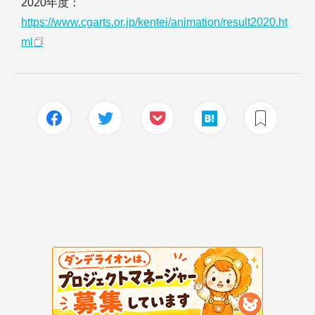
2020年度：
https://www.cgarts.or.jp/kentei/animation/result2020.ht
ml