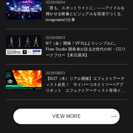
2026/08/04
「君も、スポットライトに」――アイドルを
輝かせる映像とビジュアルを現場でつくる、
imaginateの仕事
2026/08/03
8/7（金）開催！VFXはよりシンプルに。
Flow Studio 開発者が語る次世代のAI・CGワ
ークフロー【来日講演】
2026/08/03
【8/27（木）リアル開催】エフェクトアーテ
ィスト必見！ サイバーコネクトツー×アプ
リボット エフェクトアーティスト登壇イベ
ントを開催！－サイバーエージェント
VIEW MORE