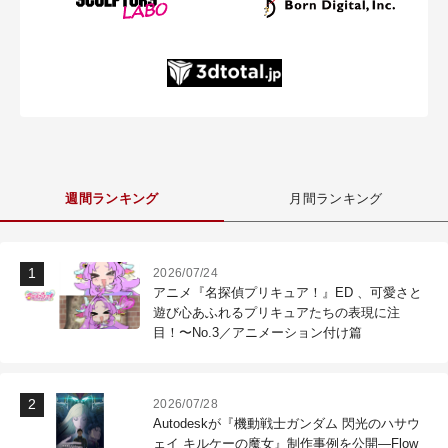
週間ランキング
月間ランキング
2026/07/24
アニメ『名探偵プリキュア！』ED 、可愛さと
遊び心あふれるプリキュアたちの表現に注
目！〜No.3／アニメーション付け篇
2026/07/28
Autodeskが『機動戦士ガンダム 閃光のハサウ
ェイ キルケーの魔女』制作事例を公開―Flow