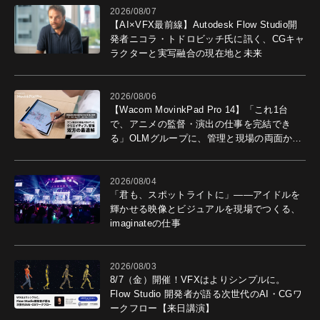
2026/08/07
【AI×VFX最前線】Autodesk Flow Studio開
発者ニコラ・トドロビッチ氏に訊く、CGキャ
ラクターと実写融合の現在地と未来
2026/08/06
【Wacom MovinkPad Pro 14】「これ1台
で、アニメの監督・演出の仕事を完結でき
る」OLMグループに、管理と現場の両面から
導入効果を聞いた
2026/08/04
「君も、スポットライトに」――アイドルを
輝かせる映像とビジュアルを現場でつくる、
imaginateの仕事
2026/08/03
8/7（金）開催！VFXはよりシンプルに。
Flow Studio 開発者が語る次世代のAI・CGワ
ークフロー【来日講演】