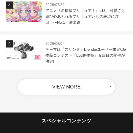
2026/07/22
アニメ『名探偵プリキュア！』ED 、可愛さと
遊び心あふれるプリキュアたちの表現に注
目！〜No.1／演出篇
2026/08/04
テーマは「スザンヌ」Blenderユーザー限定CG
作品コンテスト「b3d創作祭」五回目の開催が
決定!
VIEW MORE
スペシャルコンテンツ