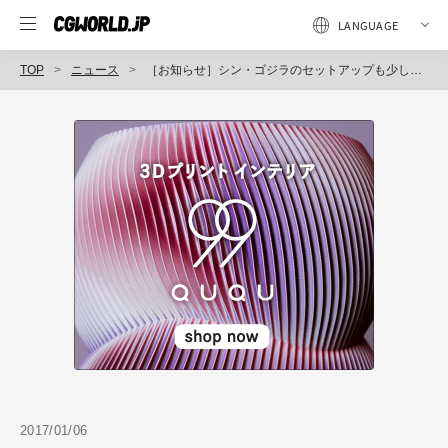
TOP
ニュース
［お知らせ］シン・ゴジラのセットアップも少しだけ紹介！？CG映像業界でスタンダードとされるリグの制作方法を解説。神央薬品による『Animation Based Rigging』を開催（CGWORLD +ONE Knowledge）
2017/01/06