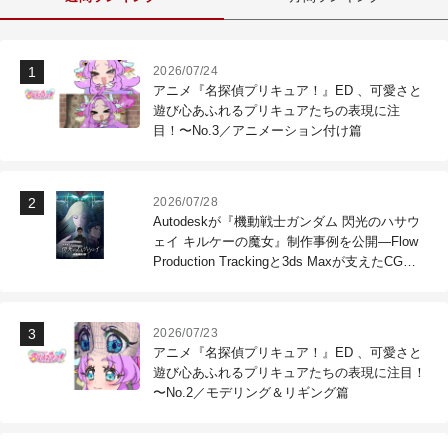
2026/07/24
アニメ『名探偵プリキュア！』ED 、可愛さと
遊び心あふれるプリキュアたちの表現に注
目！〜No.3／アニメーション付け篇
2026/07/28
Autodeskが『機動戦士ガンダム 閃光のハサウ
ェイ キルケーの魔女』制作事例を公開―Flow
Production Trackingと3ds Maxが支えたCG制
作現場
2026/07/23
アニメ『名探偵プリキュア！』ED 、可愛さと
遊び心あふれるプリキュアたちの表現に注目！
〜No.2／モデリング＆リギング篇