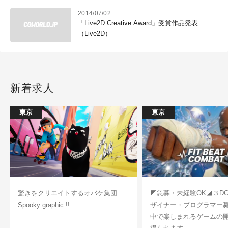
2014/07/02
「Live2D Creative Award」受賞作品発表
（Live2D）
新着求人
東京
東京
驚きをクリエイトするオバケ集団
◤急募・未経験OK◢３D
Spooky graphic !!
ザイナー・プログラマー
中で楽しまれるゲームの