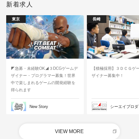
新着求人
東京
長崎
◤急募・未経験OK◢３DCGゲームデ
【積極採用】３ＤＣＧゲ
ザイナー・プログラマー募集！世界
ザイナー募集中！
中で楽しまれるゲームの開発経験を
得られます
New Story
シーエイプロダ
VIEW MORE