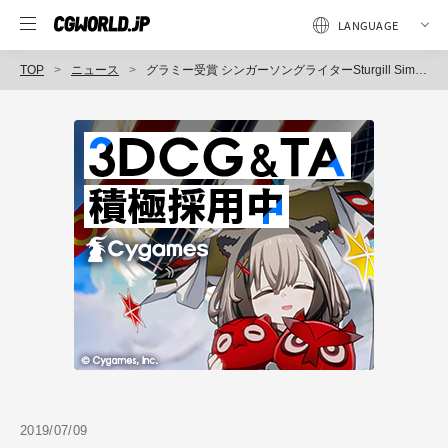
TOP
ニュース
グラミー受賞 シンガーソングライターSturgill Simpsonと『ニンジャバットマン』を手がけた岡崎能士氏と水崎淳平氏（神風動画）による異色コラボレーションが発表
2019/07/09