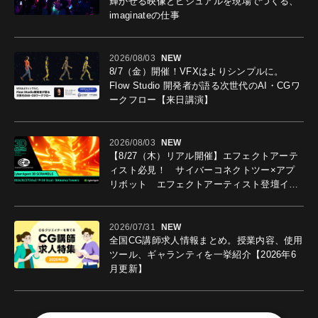
輝かせる映像とビジュアルを現場でつくる、
imaginateの仕事
2026/08/03
NEW
8/7（金）開催！VFXはよりシンプルに。
Flow Studio 開発者が語る次世代のAI・CGワ
ークフロー【来日講演】
2026/08/03
NEW
【8/27（木）リアル開催】エフェクトアーテ
ィスト必見！ サイバーコネクトツー×アプ
リボット エフェクトアーティスト登壇イベ
ントを開催！－サイバーエージェント
2026/07/31
NEW
全国CG講師求人情報まとめ。授業内容、使用
ツール、ギャランティを一挙紹介【2026年6
月更新】