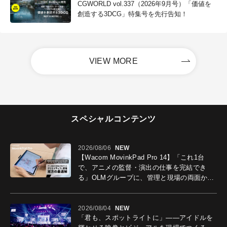
CGWORLD vol.337（2026年9月号）「価値を
創造する3DCG」特集号を先行告知！
VIEW MORE
スペシャルコンテンツ
2026/08/06
NEW
【Wacom MovinkPad Pro 14】「これ1台
で、アニメの監督・演出の仕事を完結でき
る」OLMグループに、管理と現場の両面から
導入効果を聞いた
2026/08/04
NEW
「君も、スポットライトに」――アイドルを