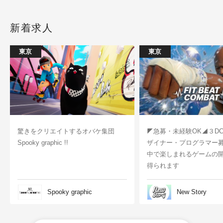
新着求人
東京
東京
驚きをクリエイトするオバケ集団
◤急募・未経験OK◢３D
Spooky graphic !!
ザイナー・プログラマー
中で楽しまれるゲームの
得られます
Spooky graphic
New Story