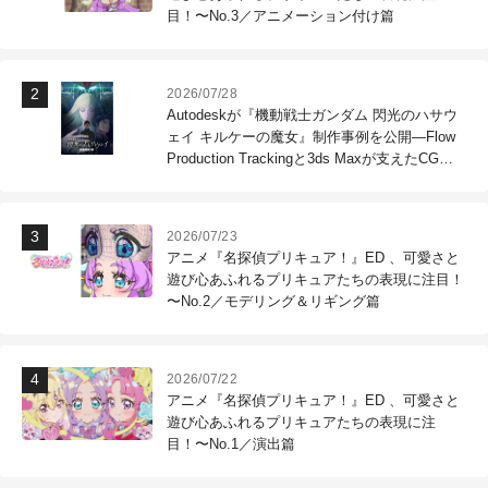
目！〜No.3／アニメーション付け篇
2026/07/28
Autodeskが『機動戦士ガンダム 閃光のハサウ
ェイ キルケーの魔女』制作事例を公開―Flow
Production Trackingと3ds Maxが支えたCG制
作現場
2026/07/23
アニメ『名探偵プリキュア！』ED 、可愛さと
遊び心あふれるプリキュアたちの表現に注目！
〜No.2／モデリング＆リギング篇
2026/07/22
アニメ『名探偵プリキュア！』ED 、可愛さと
遊び心あふれるプリキュアたちの表現に注
目！〜No.1／演出篇