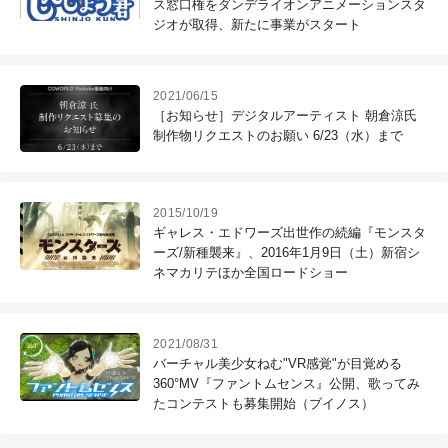
ス窓口権をダンデライオンアニメーションスタ
ジオが取得、新たに事業がスタート
2021/06/15
［お知らせ］デジタルアーティスト 朝倉涼氏
制作物リクエストのお願い 6/23（水）まで
2015/10/19
ギャレス・エドワーズ出世作の続編『モンスタ
ーズ/新種襲来』、2016年1月9日（土）新宿シ
ネマカリテほか全国ロードショー
2021/08/31
バーチャル美少女ねむ"VR感覚"が目覚める
360°MV『ファントムセンス』公開、歌ってみ
たコンテストも募集開始（ブイノス）