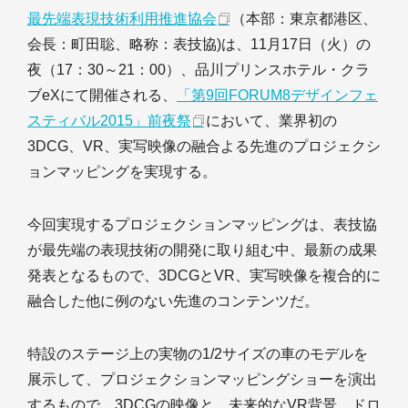
最先端表現技術利用推進協会
（本部：東京都港区、
会長：町田聡、略称：表技協)は、11月17日（火）の
夜（17：30～21：00）、品川プリンスホテル・クラ
ブeXにて開催される、
「第9回FORUM8デザインフェ
スティバル2015」前夜祭
において、業界初の
3DCG、VR、実写映像の融合よる先進のプロジェクシ
ョンマッピングを実現する。
今回実現するプロジェクションマッピングは、表技協
が最先端の表現技術の開発に取り組む中、最新の成果
発表となるもので、3DCGとVR、実写映像を複合的に
融合した他に例のない先進のコンテンツだ。
特設のステージ上の実物の1/2サイズの車のモデルを
展示して、プロジェクションマッピングショーを演出
するもので、3DCGの映像と、未来的なVR背景、ドロ