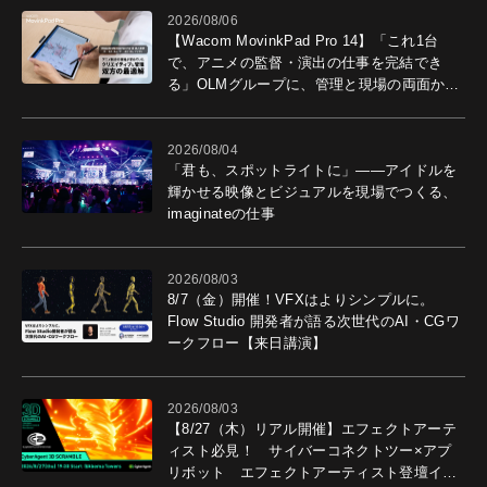
2026/08/06
【Wacom MovinkPad Pro 14】「これ1台
で、アニメの監督・演出の仕事を完結でき
る」OLMグループに、管理と現場の両面から
導入効果を聞いた
2026/08/04
「君も、スポットライトに」――アイドルを
輝かせる映像とビジュアルを現場でつくる、
imaginateの仕事
2026/08/03
8/7（金）開催！VFXはよりシンプルに。
Flow Studio 開発者が語る次世代のAI・CGワ
ークフロー【来日講演】
2026/08/03
【8/27（木）リアル開催】エフェクトアーテ
ィスト必見！ サイバーコネクトツー×アプ
リボット エフェクトアーティスト登壇イベ