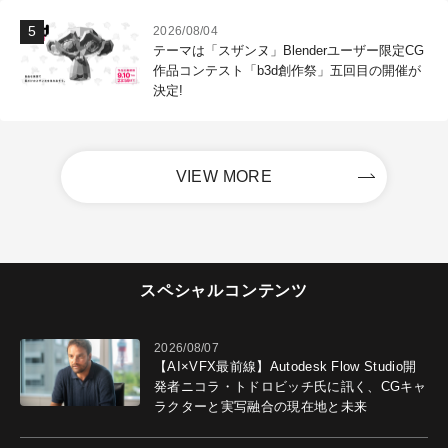
2026/08/04
テーマは「スザンヌ」Blenderユーザー限定CG
作品コンテスト「b3d創作祭」五回目の開催が
決定!
VIEW MORE
スペシャルコンテンツ
2026/08/07
【AI×VFX最前線】Autodesk Flow Studio開
発者ニコラ・トドロビッチ氏に訊く、CGキャ
ラクターと実写融合の現在地と未来