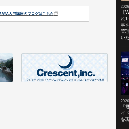
2026
【W
MAYA入門講座のブログはこちら
れ
事
管
い
2026
「
イ
を現