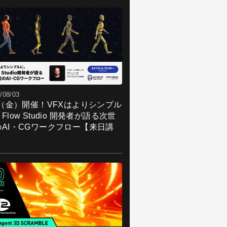
/08/03
7（金）開催！VFXはよりシンプル
Flow Studio 開発者が語る次世
のAI・CGワークフロー【来日講
】