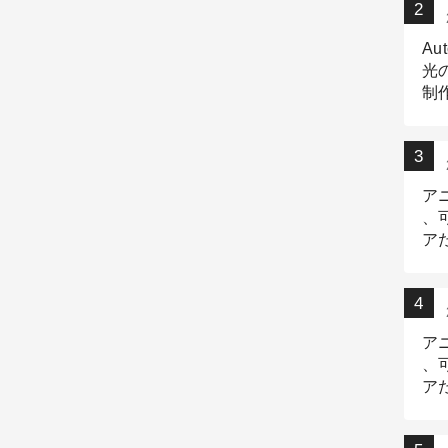
Au
光
制作
Tr
作
ア
、
ア
デ
ア
、
ア
出