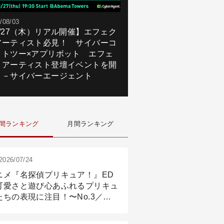
/08/03
8/27（木）リアル開催】エフェク
アーティスト必見！ サイバーコ
クトツー×アプリボット エフェ
トアーティスト登壇イベントを開
！－サイバーエージェント
間ランキング
月間ランキング
2026/07/24
ニメ『名探偵プリキュア！』ED
可愛さと遊び心あふれるプリキュ
たちの表現に注目！〜No.3／ア
メーション付け篇