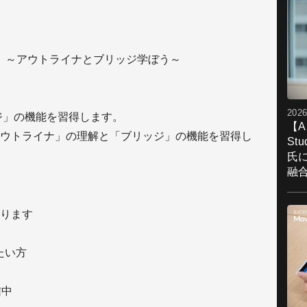
5）～アウトライナとブリッジ学ぼう～
2026
ジ」の機能を習得します。
【A
ウトライナ」の理解と「ブリッジ」の機能を習得し
St
氏
融
ります
たい方
信中