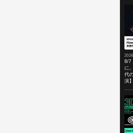
2026
8/
に。
代
演