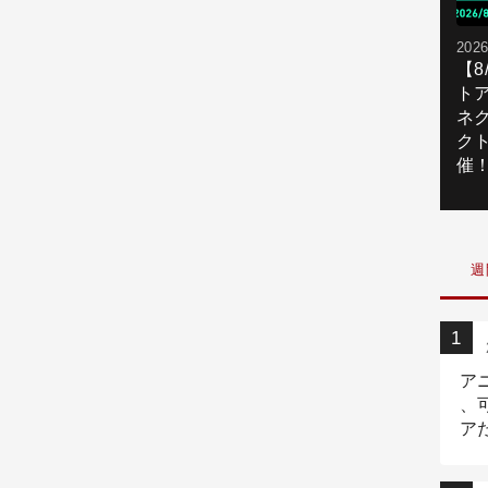
2026
【
ト
ネ
ク
催
週
ア
、
ア
ニ