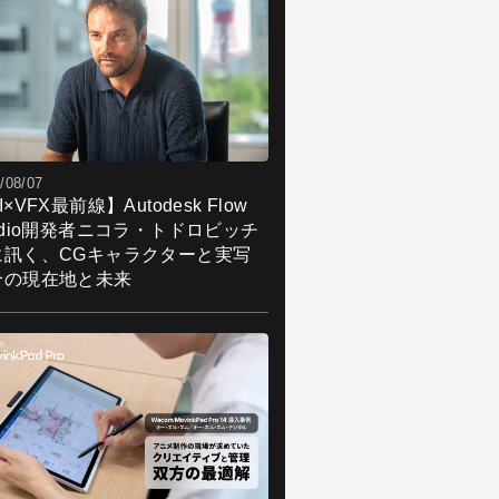
/08/07
I×VFX最前線】Autodesk Flow
udio開発者ニコラ・トドロビッチ
に訊く、CGキャラクターと実写
合の現在地と未来