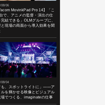
/08/06
acom MovinkPad Pro 14】「こ
1台で、アニメの監督・演出の仕
を完結できる」OLMグループに、
理と現場の両面から導入効果を聞
た
/08/04
君も、スポットライトに」――ア
ドルを輝かせる映像とビジュアル
場でつくる、imaginateの仕事