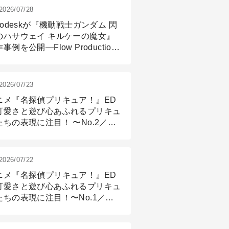
2026/07/28
todeskが『機動戦士ガンダム 閃
のハサウェイ キルケーの魔女』
事例を公開―Flow Production
ackingと3ds Maxが支えたCG制
現場
2026/07/23
ニメ『名探偵プリキュア！』ED
可愛さと遊び心あふれるプリキュ
たちの表現に注目！ 〜No.2／モ
リング＆リギング篇
2026/07/22
ニメ『名探偵プリキュア！』ED
可愛さと遊び心あふれるプリキュ
たちの表現に注目！〜No.1／演
篇