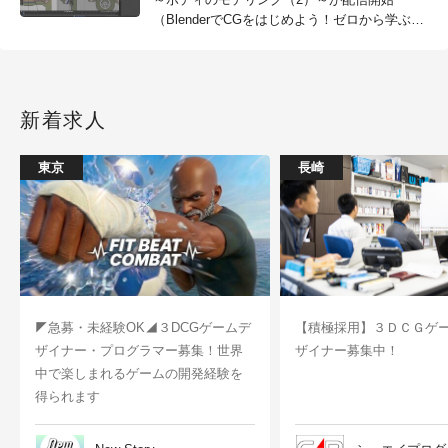
（BlenderでCGをはじめよう！ゼロから学ぶ
3DCG教室）
新着求人
東京
長崎
◤急募・未経験OK◢３DCGゲームデ
【積極採用】３ＤＣＧゲ
ザイナー・プログラマー募集！世界
ザイナー募集中！
中で楽しまれるゲームの開発経験を
得られます