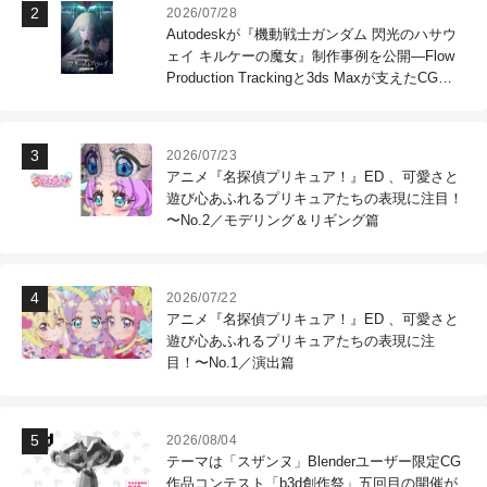
2026/07/28
Autodeskが『機動戦士ガンダム 閃光のハサウ
ェイ キルケーの魔女』制作事例を公開―Flow
Production Trackingと3ds Maxが支えたCG制
作現場
2026/07/23
アニメ『名探偵プリキュア！』ED 、可愛さと
遊び心あふれるプリキュアたちの表現に注目！
〜No.2／モデリング＆リギング篇
2026/07/22
アニメ『名探偵プリキュア！』ED 、可愛さと
遊び心あふれるプリキュアたちの表現に注
目！〜No.1／演出篇
2026/08/04
テーマは「スザンヌ」Blenderユーザー限定CG
作品コンテスト「b3d創作祭」五回目の開催が