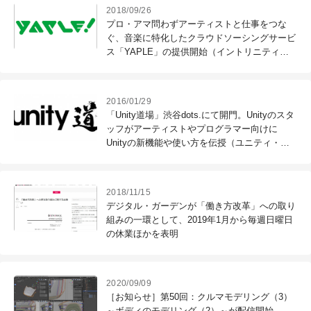
2018/09/26
プロ・アマ問わずアーティストと仕事をつな
ぐ、音楽に特化したクラウドソーシングサービ
ス「YAPLE」の提供開始（イントリニティ
ー）
2016/01/29
「Unity道場」渋谷dots.にて開門。Unityのスタ
ッフがアーティストやプログラマー向けに
Unityの新機能や使い方を伝授（ユニティ・テ
クノロジーズ・ジャパン）
2018/11/15
デジタル・ガーデンが「働き方改革」への取り
組みの一環として、2019年1月から毎週日曜日
の休業ほかを表明
2020/09/09
［お知らせ］第50回：クルマモデリング（3）
～ボディのモデリング（2）～が配信開始