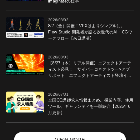
imaginateの仕事
2026/08/03
8/7（金）開催！VFXはよりシンプルに。
Flow Studio 開発者が語る次世代のAI・CGワ
ークフロー【来日講演】
2026/08/03
【8/27（木）リアル開催】エフェクトアーテ
ィスト必見！ サイバーコネクトツー×アプ
リボット エフェクトアーティスト登壇イベ
ントを開催！－サイバーエージェント
2026/07/31
全国CG講師求人情報まとめ。授業内容、使用
ツール、ギャランティを一挙紹介【2026年6
月更新】
VIEW MORE