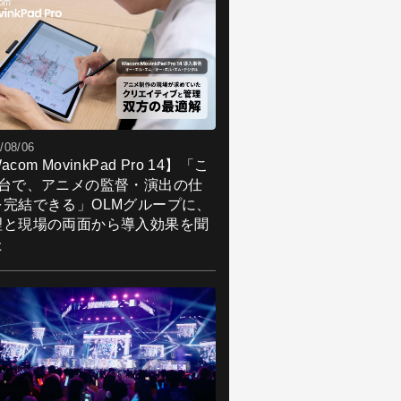
/08/06
acom MovinkPad Pro 14】「こ
1台で、アニメの監督・演出の仕
を完結できる」OLMグループに、
理と現場の両面から導入効果を聞
た