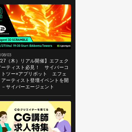
/08/03
8/27（木）リアル開催】エフェク
アーティスト必見！ サイバーコ
クトツー×アプリボット エフェ
トアーティスト登壇イベントを開
！－サイバーエージェント