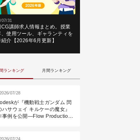
/07/31
国CG講師求人情報まとめ。授業
容、使用ツール、ギャランティを
紹介【2026年6月更新】
間ランキング
月間ランキング
2026/07/28
todeskが『機動戦士ガンダム 閃
のハサウェイ キルケーの魔女』
事例を公開―Flow Production
ackingと3ds Maxが支えたCG制
現場
2026/07/24