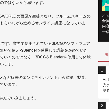
のではないかと思います。
GWORLDの西原が生徒となり、ブルームスキームの
2026
全
もらいながら進めるオンライン講座になっていま
内
一挙
ツールです。業界で使用されている3DCGのソフトウェア
料で使えるBlenderを使用して講義を進めていき
週
いくのではなく、3DCGをBlenderを使用して体験
います。
ニメなど従来のエンタテインメントから建築、製造、
Au
ています。
光
制作
Tr
を学んでいきましょう。
作