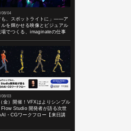
/08/04
君も、スポットライトに」――ア
ドルを輝かせる映像とビジュアル
場でつくる、imaginateの仕事
/08/03
7（金）開催！VFXはよりシンプル
Flow Studio 開発者が語る次世
のAI・CGワークフロー【来日講
】