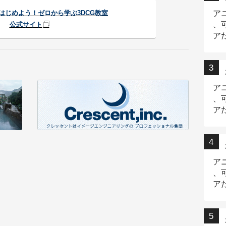
CGをはじめよう！ゼロから学ぶ3DCG教室
ア
、
公式サイト
ア
ニ
ア
、
ア
デ
ア
、
ア
出