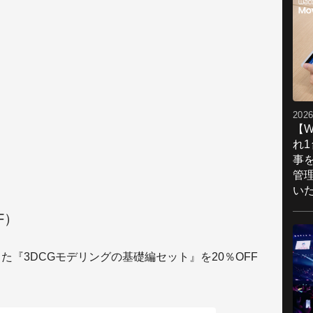
2026
【W
れ
事
管
い
F）
た『3DCGモデリングの基礎編セット』を20％OFF