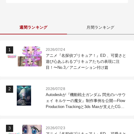
週間ランキング
月間ランキング
2026/07/24
アニメ『名探偵プリキュア！』ED 、可愛さと
遊び心あふれるプリキュアたちの表現に注
目！〜No.3／アニメーション付け篇
2026/07/28
Autodeskが『機動戦士ガンダム 閃光のハサウ
ェイ キルケーの魔女』制作事例を公開―Flow
Production Trackingと3ds Maxが支えたCG制
作現場
2026/07/23
アニメ『名探偵プリキュア！』ED 、可愛さと