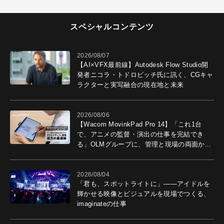
スペシャルコンテンツ
2026/08/07
【AI×VFX最前線】Autodesk Flow Studio開
発者ニコラ・トドロビッチ氏に訊く、CGキャ
ラクターと実写融合の現在地と未来
2026/08/06
【Wacom MovinkPad Pro 14】「これ1台
で、アニメの監督・演出の仕事を完結でき
る」OLMグループに、管理と現場の両面から
導入効果を聞いた
2026/08/04
「君も、スポットライトに」――アイドルを
輝かせる映像とビジュアルを現場でつくる、
imaginateの仕事