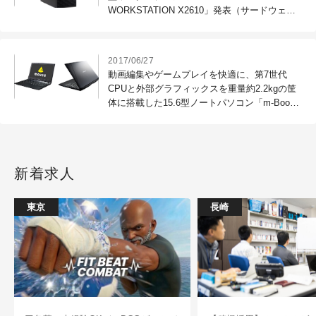
WORKSTATION X2610」発表（サードウェー
ブ）
2017/06/27
動画編集やゲームプレイを快適に、第7世代
CPUと外部グラフィックスを重量約2.2kgの筐
体に搭載した15.6型ノートパソコン「m-Book
K685」シリーズ販売開始（マウスコンピュー
ター）
新着求人
東京
長崎