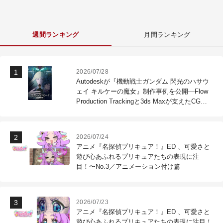
週間ランキング
月間ランキング
2026/07/28
Autodeskが『機動戦士ガンダム 閃光のハサウ
ェイ キルケーの魔女』制作事例を公開―Flow
Production Trackingと3ds Maxが支えたCG制
作現場
2026/07/24
アニメ『名探偵プリキュア！』ED 、可愛さと
遊び心あふれるプリキュアたちの表現に注
目！〜No.3／アニメーション付け篇
2026/07/23
アニメ『名探偵プリキュア！』ED 、可愛さと
遊び心あふれるプリキュアたちの表現に注目！