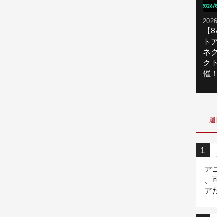
2026
【
ト
ネ
ク
催
週
ア
、
ア
ニ