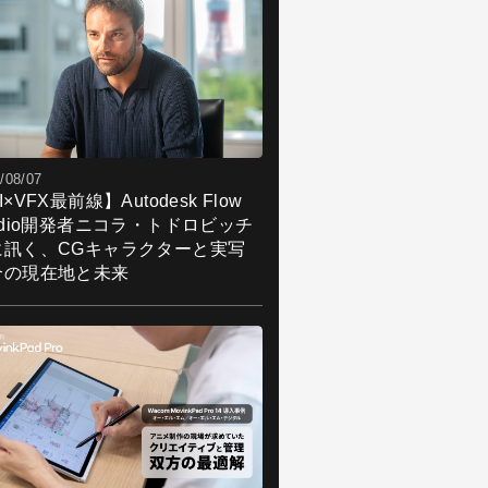
/08/07
I×VFX最前線】Autodesk Flow
udio開発者ニコラ・トドロビッチ
に訊く、CGキャラクターと実写
合の現在地と未来