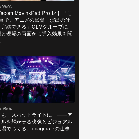
/08/06
acom MovinkPad Pro 14】「こ
1台で、アニメの監督・演出の仕
を完結できる」OLMグループに、
理と現場の両面から導入効果を聞
た
/08/04
君も、スポットライトに」――ア
ドルを輝かせる映像とビジュアル
場でつくる、imaginateの仕事