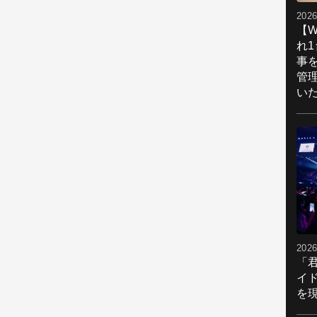
2026
【W
れ
事
管
い
2026
「
イ
を現