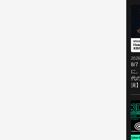
2026
8/
に。
代
演