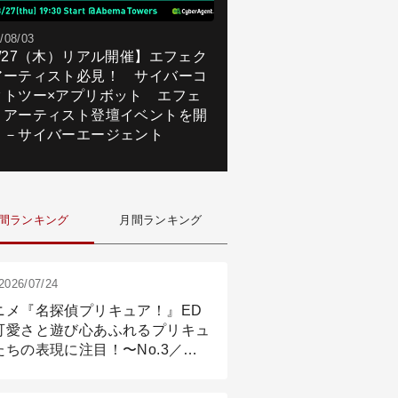
/08/03
8/27（木）リアル開催】エフェク
アーティスト必見！ サイバーコ
クトツー×アプリボット エフェ
トアーティスト登壇イベントを開
！－サイバーエージェント
間ランキング
月間ランキング
2026/07/24
ニメ『名探偵プリキュア！』ED
可愛さと遊び心あふれるプリキュ
たちの表現に注目！〜No.3／ア
メーション付け篇