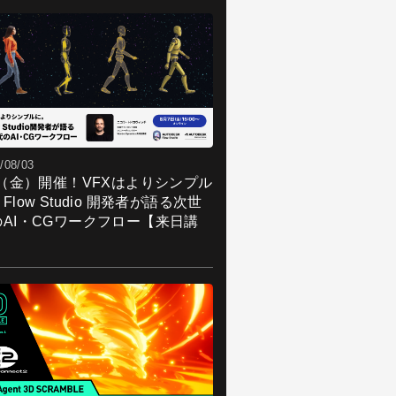
/08/03
7（金）開催！VFXはよりシンプル
Flow Studio 開発者が語る次世
のAI・CGワークフロー【来日講
】