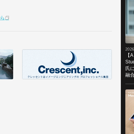
ら
2026
【A
St
氏
融