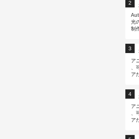
Au
光
制作
Tr
作
ア
、
ア
デ
ア
、
ア
出