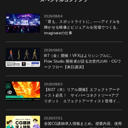
2026/08/04
「君も、スポットライトに」――アイドルを
輝かせる映像とビジュアルを現場でつくる、
imaginateの仕事
2026/08/03
8/7（金）開催！VFXはよりシンプルに。
Flow Studio 開発者が語る次世代のAI・CGワ
ークフロー【来日講演】
2026/08/03
【8/27（木）リアル開催】エフェクトアーテ
ィスト必見！ サイバーコネクトツー×アプ
リボット エフェクトアーティスト登壇イベ
ントを開催！－サイバーエージェント
2026/07/31
全国CG講師求人情報まとめ。授業内容、使用