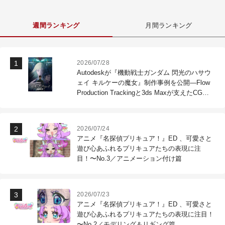
週間ランキング
月間ランキング
2026/07/28
Autodeskが『機動戦士ガンダム 閃光のハサウ
ェイ キルケーの魔女』制作事例を公開―Flow
Production Trackingと3ds Maxが支えたCG制
作現場
2026/07/24
アニメ『名探偵プリキュア！』ED 、可愛さと
遊び心あふれるプリキュアたちの表現に注
目！〜No.3／アニメーション付け篇
2026/07/23
アニメ『名探偵プリキュア！』ED 、可愛さと
遊び心あふれるプリキュアたちの表現に注目！
〜No.2／モデリング＆リギング篇