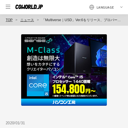
TOP
ニュース
「Multiverse｜USD」Ver.6をリリース、プロバージョンに加え新たに無償バージョンも提供開始（J CUBE）
2020/01/31