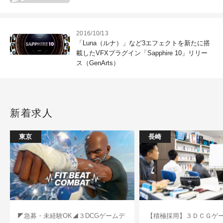
2016/10/13
「Luna（ルナ）」など3エフェクトを新たに搭
載したVFXプラグイン「Sapphire 10」リリー
ス（GenArts）
新着求人
東京
長崎
◤急募・未経験OK◢３DCGゲームデ
【積極採用】３ＤＣＧゲ