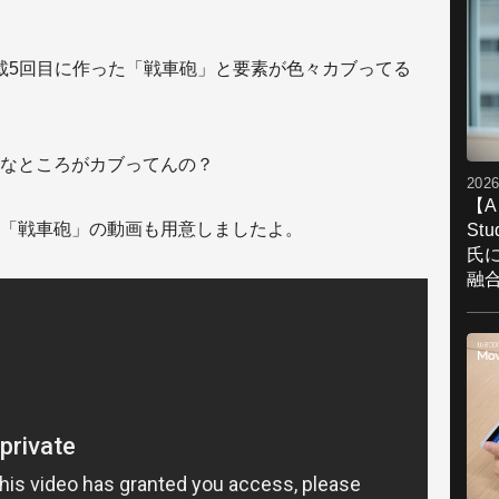
て。連載5回目に作った「戦車砲」と要素が色々カブってる
なところがカブってんの？
2026
【A
「戦車砲」の動画も用意しましたよ。
St
氏
融