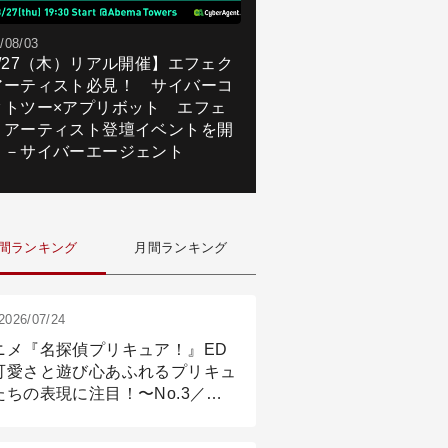
/08/03
8/27（木）リアル開催】エフェク
アーティスト必見！ サイバーコ
クトツー×アプリボット エフェ
トアーティスト登壇イベントを開
！－サイバーエージェント
間ランキング
月間ランキング
2026/07/24
ニメ『名探偵プリキュア！』ED
可愛さと遊び心あふれるプリキュ
たちの表現に注目！〜No.3／ア
メーション付け篇