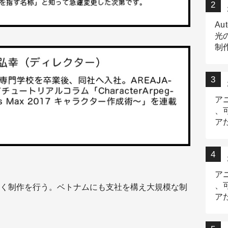
Au
光
制作
Tr
作
ア
、
ア
デ
ア
、
く制作を行う。ベトナムにも支社を構え大規模な制
ア
出