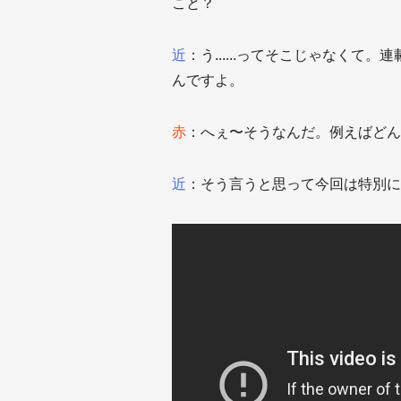
こと？
近
：う......ってそこじゃなく
んですよ。
赤
：へぇ〜そうなんだ。例えばどん
近
：そう言うと思って今回は特別に