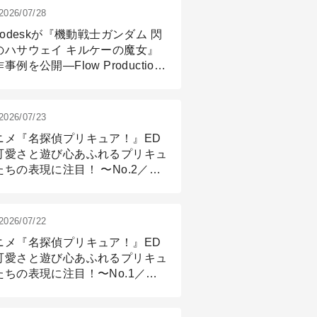
2026/07/28
todeskが『機動戦士ガンダム 閃
のハサウェイ キルケーの魔女』
事例を公開―Flow Production
ackingと3ds Maxが支えたCG制
現場
2026/07/23
ニメ『名探偵プリキュア！』ED
可愛さと遊び心あふれるプリキュ
たちの表現に注目！ 〜No.2／モ
リング＆リギング篇
2026/07/22
ニメ『名探偵プリキュア！』ED
可愛さと遊び心あふれるプリキュ
たちの表現に注目！〜No.1／演
篇