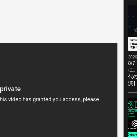
2026
8/
に。
代
演