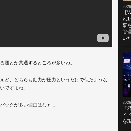
2026
【W
れ
事
管
い
る煙とか共通するところが多いね。
えど、どちらも動力が圧力というだけで似たような
いですよね。
2026
ックが多い理由はなｎ...
「
イ
を現