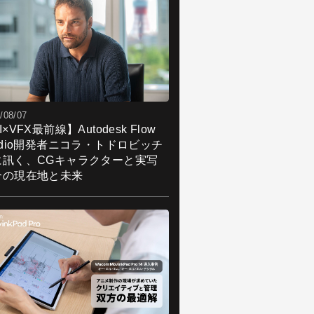
/08/07
I×VFX最前線】Autodesk Flow
udio開発者ニコラ・トドロビッチ
に訊く、CGキャラクターと実写
合の現在地と未来