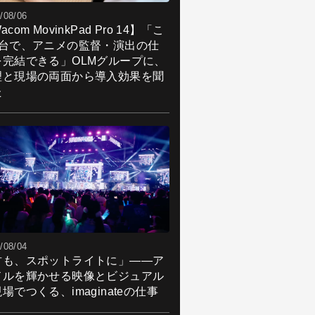
/08/06
acom MovinkPad Pro 14】「こ
1台で、アニメの監督・演出の仕
を完結できる」OLMグループに、
理と現場の両面から導入効果を聞
た
/08/04
君も、スポットライトに」――ア
ドルを輝かせる映像とビジュアル
場でつくる、imaginateの仕事