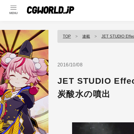
MENU
TOP
連載
JET STUDIO Effe
2016/10/08
JET STUDIO Effe
炭酸水の噴出