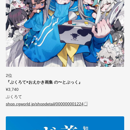
2位
『ぶくろて×おえかき画集 の〜とぶっく』
¥3,740
ぶくろて
shop.cgworld.jp/shopdetail/000000001224