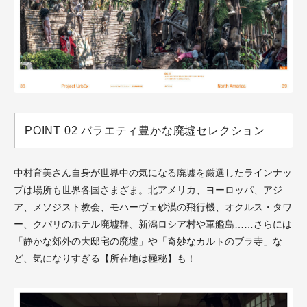
POINT 02 バラエティ豊かな廃墟セレクション
中村育美さん自身が世界中の気になる廃墟を厳選したラインナッ
プは場所も世界各国さまざま。北アメリカ、ヨーロッパ、アジ
ア、メソジスト教会、モハーヴェ砂漠の飛行機、オクルス・タワ
ー、クパリのホテル廃墟群、新潟ロシア村や軍艦島……さらには
「静かな郊外の大邸宅の廃墟」や「奇妙なカルトのブラ寺」な
ど、気になりすぎる【所在地は極秘】も！