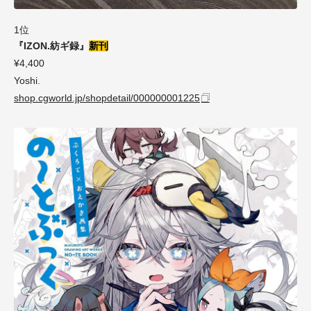
1位
『IZON.紡ギ録』
新刊
¥4,400
Yoshi.
shop.cgworld.jp/shopdetail/000000001225