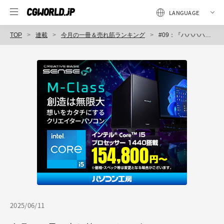
TOP
連載
今月の一冊＆売れ筋ランキング
#09：『ハハハハイキョアドベンチャー 世界廃墟探索記』＆#10：『IZON.紡ギ録（公式設定資料集）』
2025/06/11