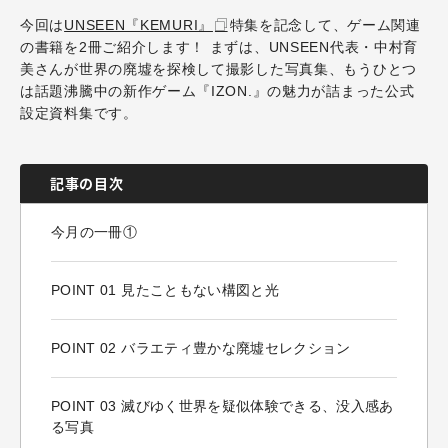
今回は
UNSEEN『KEMURI』
特集を記念して、ゲーム関連
の書籍を2冊ご紹介します！ まずは、UNSEEN代表・中村育
美さんが世界の廃墟を探検して撮影した写真集、もうひとつ
は話題沸騰中の新作ゲーム『IZON.』の魅力が詰まった公式
設定資料集です。
記事の目次
今月の一冊①
POINT 01 見たこともない構図と光
POINT 02 バラエティ豊かな廃墟セレクション
POINT 03 滅びゆく世界を疑似体験できる、没入感あ
る写真