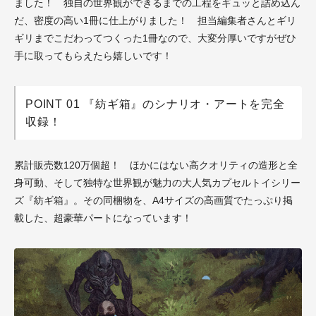
ました！ 独自の世界観ができるまでの工程をギュッと詰め込ん
だ、密度の高い1冊に仕上がりました！ 担当編集者さんとギリ
ギリまでこだわってつくった1冊なので、大変分厚いですがぜひ
手に取ってもらえたら嬉しいです！
POINT 01 『紡ギ箱』のシナリオ・アートを完全
収録！
累計販売数120万個超！ ほかにはない高クオリティの造形と全
身可動、そして独特な世界観が魅力の大人気カプセルトイシリー
ズ『紡ギ箱』。その同梱物を、A4サイズの高画質でたっぷり掲
載した、超豪華パートになっています！