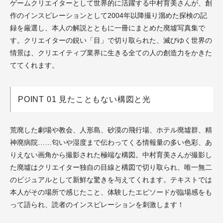
ゲームクリエイターとして世界的に活躍する中村育美さんが、創
作のインスピレーションとして2004年以降撮り溜めた探検の記
録を厳選し、本人の解説とともに一冊にまとめた廃墟写真集で
す。クリエイターの鋭い「目」で切り取られた、滅びゆく世界の
情景は、クリエイティブ業界に生きる全ての人の創造力をかきた
ててくれます。
POINT 01 見たこともない構図と光
荒廃した劇場や教会、人形島、砂漠の飛行場、ホテル廃墟群、精
神廃病院……匂いや湿度まで伝わってくる情報量の多い色彩、あ
りえない画角から撮影された極端な構図。中村育美さんが撮影し
た廃墟はクリエイター独自の目線と構図で切り取られ、唯一無二
のビジュアルとして新鮮な驚きを与えてくれます。テキストでは
本人がその場所で感じたこと、体験したエピソードが臨場感をも
って語られ、読者のインスピレーションを刺激します！