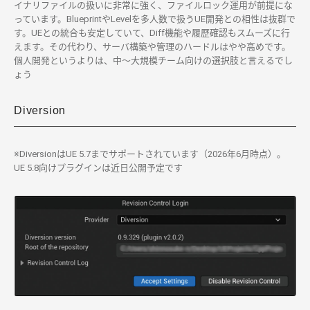
イナリファイルの扱いに非常に強く、ファイルロック運用が前提にな
っています。BlueprintやLevelを多人数で扱うUE開発との相性は抜群で
す。UEとの統合も安定していて、Diff機能や履歴確認もスムーズに行
えます。その代わり、サーバ構築や管理のハードルはやや高めです。
個人開発というよりは、中〜大規模チーム向けの選択肢と言えるでし
ょう
Diversion
※DiversionはUE 5.7までサポートされています（2026年6月時点）。
UE 5.8向けプラグインは近日公開予定です