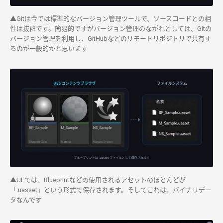
▲Gitは今では標準的なバージョン管理ツールで、ソースコードとの相
性は抜群です。簡易的ですがバージョン管理のながれとしては、Gitの
バージョン管理を利用し、GitHubなどのリモートリポジトリで共有す
るのが一般的かと思います
▲UEでは、Blueprintなどの使用されるアセットのほとんどが
「.uasset」という形式で保存されます。そしてこれは、バイナリデー
タなんです