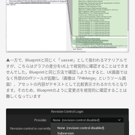
▲一方で、Blueprintと同じく「.uasset」として扱われるマテリアルで
すが、こちらはグラフの差分をUE上で視覚的に確認することはできま
せんでした。Blueprintと同じ方法で確認しようとすると、UE画面では
なく外部のDiffツールが起動し（画像は「P4Merge」というツール画
面）、アセットの内容がテキストとして比較表示されるかたちとなり
ます。そのため、Blueprintのように変更点を視覚的に確認することは
難しくなっています