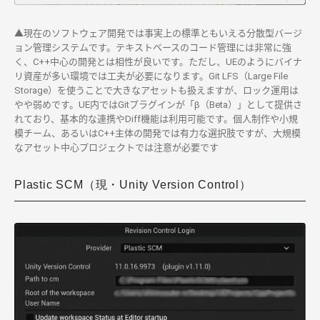
▲現在のソフトウェア開発では事実上の標準ともいえる分散型バージ
ョン管理システムです。テキストベースのコード管理には非常に強
く、C++中心の開発とは相性が良いです。ただし、UEのようにバイナ
リ資産が多い環境では工夫が必要になります。Git LFS（Large File
Storage）を使うことで大きなアセットも扱えますが、ロック運用は
やや弱めです。UE内ではGitプラグインが「β（Beta）」として提供さ
れており、基本的な連携やDiff機能は利用可能です。個人制作や小規
模チーム、あるいはC++主体の開発では有力な選択肢ですが、大規模
なアセット中心プロジェクトでは注意が必要です
Plastic SCM（現・Unity Version Control）