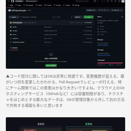
▲コード部分に関してはGitは非常に快適です。変更履歴が追える、誰
がいつ何を変更したかわかる、Pull Requestでレビューが行える、特
にチーム開発ではこの恩恵はかなり大きいですよね。クラウド上のGit
ホスティングサービス（GitHubなど）には容量制限があり、テクスチ
ャをはじめとする膨大なデータは、Gitの管理対象から外して別の方法
で共有する場面も多いと思います