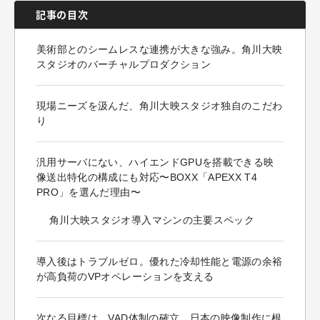
記事の目次
美術部とのシームレスな連携が大きな強み。角川大映
スタジオのバーチャルプロダクション
現場ニーズを汲んだ、角川大映スタジオ独自のこだわ
り
汎用サーバにない、ハイエンドGPUを搭載できる映
像送出特化の構成にも対応〜BOXX「APEXX T4
PRO」を選んだ理由〜
角川大映スタジオ導入マシンの主要スペック
導入後はトラブルゼロ。優れた冷却性能と電源の余裕
が高負荷のVPオペレーションを支える
次なる目標は、VAD体制の確立。日本の映像制作に根