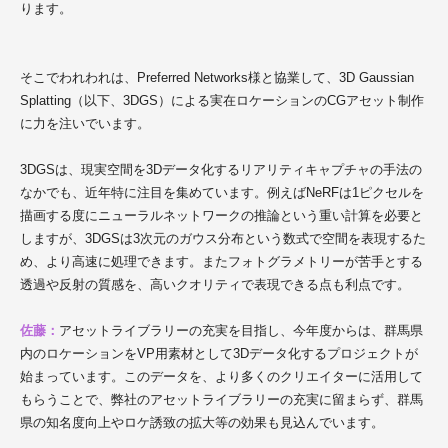
ります。
そこでわれわれは、Preferred Networks様と協業して、3D Gaussian
Splatting（以下、3DGS）による実在ロケーションのCGアセット制作
に力を注いでいます。
3DGSは、現実空間を3Dデータ化するリアリティキャプチャの手法の
なかでも、近年特に注目を集めています。例えばNeRFは1ピクセルを
描画する度にニューラルネットワークの推論という重い計算を必要と
しますが、3DGSは3次元のガウス分布という数式で空間を表現するた
め、より高速に処理できます。またフォトグラメトリーが苦手とする
透過や反射の質感を、高いクオリティで表現できる点も利点です。
佐藤：
アセットライブラリーの充実を目指し、今年度からは、群馬県
内のロケーションをVP用素材として3Dデータ化するプロジェクトが
始まっています。このデータを、より多くのクリエイターに活用して
もらうことで、弊社のアセットライブラリーの充実に留まらず、群馬
県の知名度向上やロケ誘致の拡大等の効果も見込んでいます。