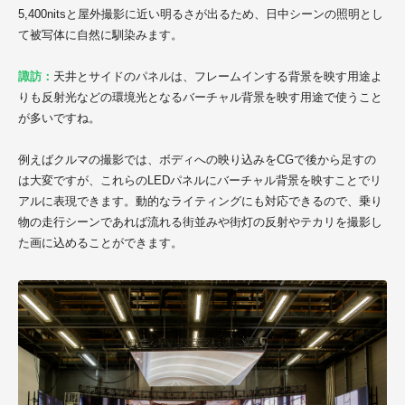
5,400nitsと屋外撮影に近い明るさが出るため、日中シーンの照明とし
て被写体に自然に馴染みます。
諏訪：
天井とサイドのパネルは、フレームインする背景を映す用途よ
りも反射光などの環境光となるバーチャル背景を映す用途で使うこと
が多いですね。
例えばクルマの撮影では、ボディへの映り込みをCGで後から足すの
は大変ですが、これらのLEDパネルにバーチャル背景を映すことでリ
アルに表現できます。動的なライティングにも対応できるので、乗り
物の走行シーンであれば流れる街並みや街灯の反射やテカリを撮影し
た画に込めることができます。