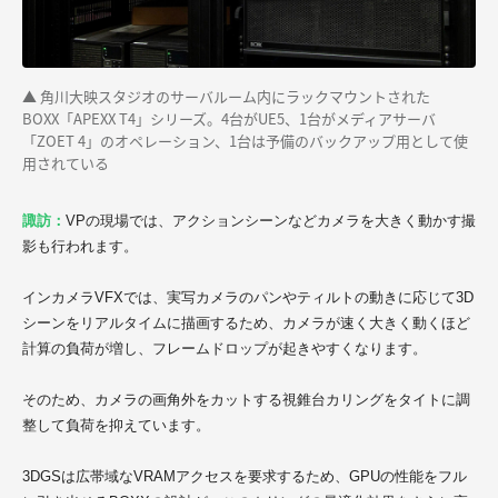
▲ 角川大映スタジオのサーバルーム内にラックマウントされた
BOXX「APEXX T4」シリーズ。4台がUE5、1台がメディアサーバ
「ZOET 4」のオペレーション、1台は予備のバックアップ用として使
用されている
諏訪：
VPの現場では、アクションシーンなどカメラを大きく動かす撮
影も行われます。
インカメラVFXでは、実写カメラのパンやティルトの動きに応じて3D
シーンをリアルタイムに描画するため、カメラが速く大きく動くほど
計算の負荷が増し、フレームドロップが起きやすくなります。
そのため、カメラの画角外をカットする視錐台カリングをタイトに調
整して負荷を抑えています。
3DGSは広帯域なVRAMアクセスを要求するため、GPUの性能をフル