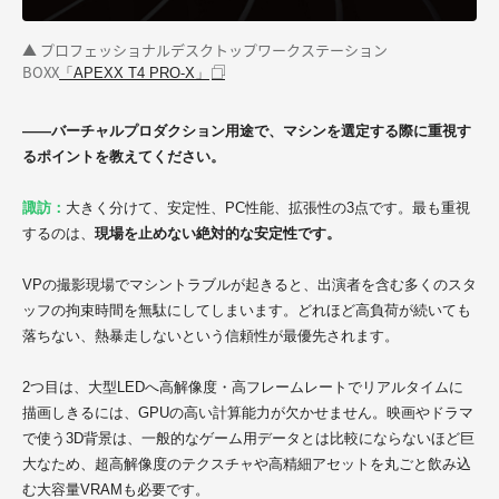
▲ プロフェッショナルデスクトップワークステーション
BOXX
「APEXX T4 PRO-X」
——バーチャルプロダクション用途で、マシンを選定する際に重視す
るポイントを教えてください。
諏訪：
大きく分けて、安定性、PC性能、拡張性の3点です。最も重視
するのは、
現場を止めない絶対的な安定性です。
VPの撮影現場でマシントラブルが起きると、出演者を含む多くのスタ
ッフの拘束時間を無駄にしてしまいます。どれほど高負荷が続いても
落ちない、熱暴走しないという信頼性が最優先されます。
2つ目は、大型LEDへ高解像度・高フレームレートでリアルタイムに
描画しきるには、GPUの高い計算能力が欠かせません。映画やドラマ
で使う3D背景は、一般的なゲーム用データとは比較にならないほど巨
大なため、超高解像度のテクスチャや高精細アセットを丸ごと飲み込
む大容量VRAMも必要です。