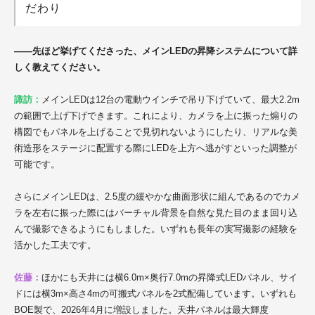
だわり
——先ほど挙げてくださった、メインLEDの昇降システムについて詳
しく教えてください。
諏訪：
メインLEDは12台の電動ウインチで吊り下げていて、最大2.2m
の範囲で上げ下げできます。これにより、カメラを上に振った煽りの
構図でもパネルを上げることで見切れないようにしたり、リアルな美
術造形をステージに配置する際にLEDを上方へ逃がすといった調整が
可能です。
さらにメインLEDは、2.5度の緩やかな曲面形状に組んであるのでカメ
ラを左右に振った際にはバーチャル背景を自然な見た目のまま回り込
んで撮影できるようにもしました。いずれも長年の実写撮影の経験を
活かした工夫です。
佐藤：
ほかにも天井には横6.0m×奥行7.0mの昇降式LEDパネル、サイ
ドには横3m×高さ4mの可搬式パネルを2式配備しています。いずれも
BOE製で、2026年4月に増設しました。天井パネルは最大輝度