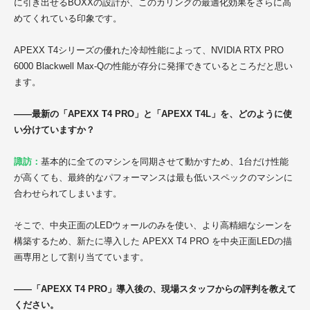
に引き出せるBOXXの設計が、このカリングの最適化効果をさらに高
めてくれている印象です。
APEXX T4シリーズの優れた冷却性能によって、NVIDIA RTX PRO
6000 Blackwell Max-Qの性能が存分に発揮できているところだと思い
ます。
——最新の「APEXX T4 PRO」と「APEXX T4L」を、どのように使
い分けていますか？
諏訪：
基本的に全てのマシンを同期させて動かすため、1台だけ性能
が高くても、最終的なパフォーマンスは最も低いスペックのマシンに
合わせられてしまいます。
そこで、中央正面のLEDウォールのみを使い、より高精細なシーンを
構築するため、新たに導入した APEXX T4 PRO を中央正面LEDの描
画専用として割り当てています。
——「APEXX T4 PRO」導入後の、現場スタッフからの評判を教えて
ください。