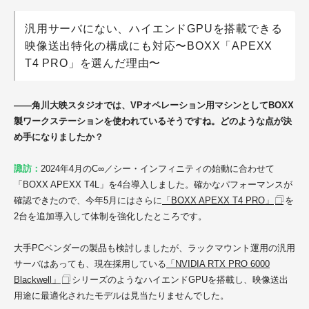
汎用サーバにない、ハイエンドGPUを搭載できる
映像送出特化の構成にも対応〜BOXX「APEXX
T4 PRO」を選んだ理由〜
——角川大映スタジオでは、VPオペレーション用マシンとしてBOXX
製ワークステーションを使われているそうですね。どのような点が決
め手になりましたか？
諏訪：
2024年4月の
C∞／シー・インフィニティ
の始動に合わせて
「BOXX APEXX T4L」を4台導入しました。確かなパフォーマンスが
確認できたので、今年5月にはさらに
「BOXX APEXX T4 PRO」
を
2台を追加導入して体制を強化したところです。
大手PCベンダーの製品も検討しましたが、ラックマウント運用の汎用
サーバはあっても、現在採用している
「NVIDIA RTX PRO 6000
Blackwell」
シリーズのようなハイエンドGPUを搭載し、映像送出
用途に最適化されたモデルは見当たりませんでした。