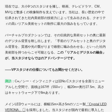
現在では、大小9つのスタジオを擁し、映画、テレビドラマ、CM、
MVなど数多くの映像制作を支えています。当社は、長い歴史の中で
伝承されてきた社内美術部の技術力によって生み出される、クオリテ
ィの高いリアル美術セットの制作に最大の強みをもっています。
バーチャルプロダクションでは、その伝統的な美術セットの奥に最新
のデジタル背景を映し出します。「手前のリアルセットと奥のデジタ
ル背景を、質感や光の繋がりまで緻密に噛み合わせる」といった社内
美術部を持つからこそ可能となる、
この「リアルとデジタルの融合」
が、当スタジオならではのアドバンテージです。
——VPスタジオの仕様についてもお聞かせください。
諏訪：
C∞／シー・インフィニティ
は旧No.Cスタジオを全面リニュー
アルした空間で、面積は167坪（550㎡）、幅20m×奥行27.5m、高さ
はキャットウォーク下で8mあります。
メインLEDウォールには、横幅15m×高さ5mのソニー製
「Crystal LED
VERONA」
を採用しました。当スタジオが国内で最初に導入した