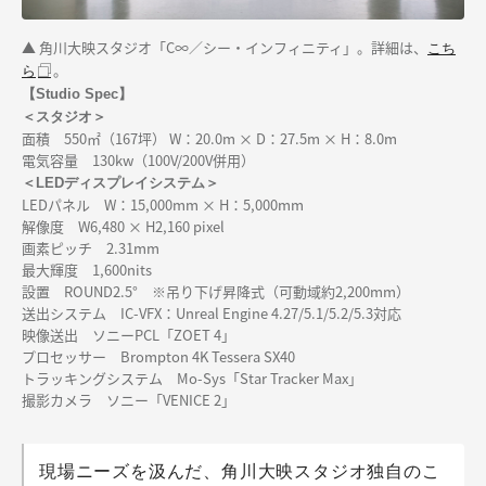
▲ 角川大映スタジオ「
C∞／シー・インフィニティ
」。詳細は、
こち
。
ら
【Studio Spec】
＜スタジオ＞
面積 550㎡（167坪） W：20.0m × D：27.5m × H：8.0m
電気容量 130kw（100V/200V併用）
＜LEDディスプレイシステム＞
LEDパネル W：15,000mm × H：5,000mm
解像度 W6,480 × H2,160 pixel
画素ピッチ 2.31mm
最大輝度 1,600nits
設置 ROUND2.5° ※吊り下げ昇降式（可動域約2,200mm）
送出システム IC-VFX：Unreal Engine 4.27/5.1/5.2/5.3対応
映像送出 ソニーPCL「ZOET 4」
プロセッサー Brompton 4K Tessera SX40
トラッキングシステム Mo-Sys「Star Tracker Max」
撮影カメラ ソニー「VENICE 2」
現場ニーズを汲んだ、角川大映スタジオ独自のこ