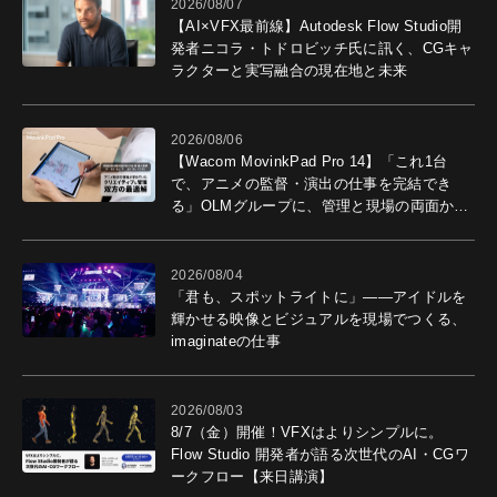
2026/08/07
【AI×VFX最前線】Autodesk Flow Studio開
発者ニコラ・トドロビッチ氏に訊く、CGキャ
ラクターと実写融合の現在地と未来
2026/08/06
【Wacom MovinkPad Pro 14】「これ1台
で、アニメの監督・演出の仕事を完結でき
る」OLMグループに、管理と現場の両面から
導入効果を聞いた
2026/08/04
「君も、スポットライトに」――アイドルを
輝かせる映像とビジュアルを現場でつくる、
imaginateの仕事
2026/08/03
8/7（金）開催！VFXはよりシンプルに。
Flow Studio 開発者が語る次世代のAI・CGワ
ークフロー【来日講演】