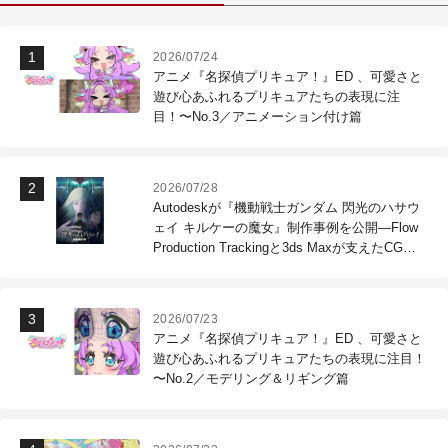
2026/07/24
アニメ『名探偵プリキュア！』ED 、可愛さと
遊び心あふれるプリキュアたちの表現に注
目！〜No.3／アニメーション付け篇
2026/07/28
Autodeskが『機動戦士ガンダム 閃光のハサウ
ェイ キルケーの魔女』制作事例を公開―Flow
Production Trackingと3ds Maxが支えたCG制
作現場
2026/07/23
アニメ『名探偵プリキュア！』ED 、可愛さと
遊び心あふれるプリキュアたちの表現に注目！
〜No.2／モデリング＆リギング篇