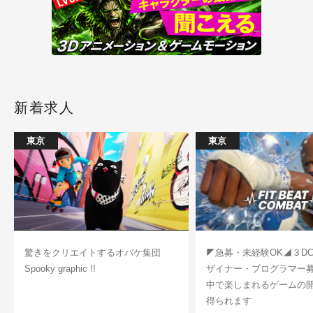
新着求人
東京
東京
驚きをクリエイトするオバケ集団
◤急募・未経験OK◢３D
Spooky graphic !!
ザイナー・プログラマー
中で楽しまれるゲームの
得られます