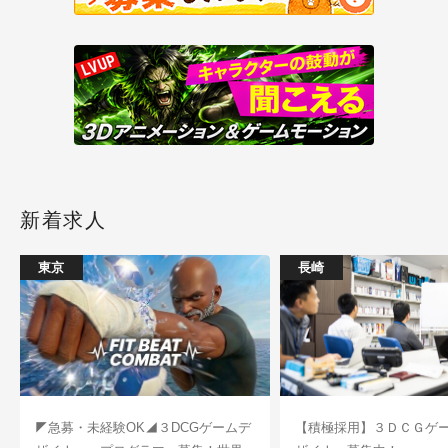
新着求人
東京
長崎
◤急募・未経験OK◢３DCGゲームデ
【積極採用】３ＤＣＧゲ