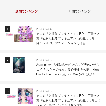
週間ランキング
月間ランキング
2026/07/24
アニメ『名探偵プリキュア！』ED 、可愛さと
遊び心あふれるプリキュアたちの表現に注
目！〜No.3／アニメーション付け篇
2026/07/28
Autodeskが『機動戦士ガンダム 閃光のハサウ
ェイ キルケーの魔女』制作事例を公開―Flow
Production Trackingと3ds Maxが支えたCG制
作現場
2026/07/23
アニメ『名探偵プリキュア！』ED 、可愛さと
遊び心あふれるプリキュアたちの表現に注目！
〜No.2／モデリング＆リギング篇