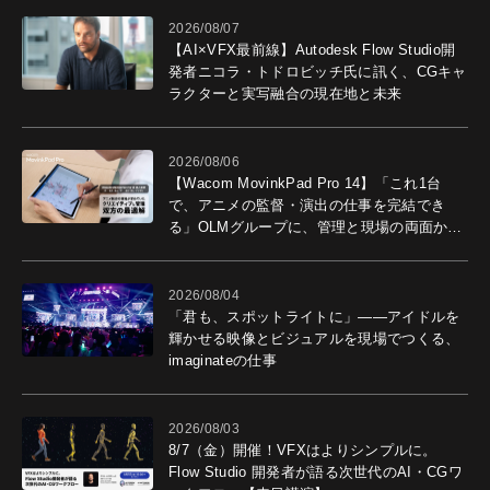
2026/08/07
【AI×VFX最前線】Autodesk Flow Studio開
発者ニコラ・トドロビッチ氏に訊く、CGキャ
ラクターと実写融合の現在地と未来
2026/08/06
【Wacom MovinkPad Pro 14】「これ1台
で、アニメの監督・演出の仕事を完結でき
る」OLMグループに、管理と現場の両面から
導入効果を聞いた
2026/08/04
「君も、スポットライトに」――アイドルを
輝かせる映像とビジュアルを現場でつくる、
imaginateの仕事
2026/08/03
8/7（金）開催！VFXはよりシンプルに。
Flow Studio 開発者が語る次世代のAI・CGワ