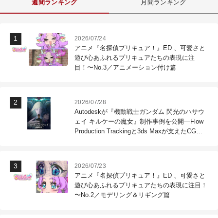
週間ランキング
月間ランキング
2026/07/24
アニメ『名探偵プリキュア！』ED 、可愛さと
遊び心あふれるプリキュアたちの表現に注
目！〜No.3／アニメーション付け篇
2026/07/28
Autodeskが『機動戦士ガンダム 閃光のハサウ
ェイ キルケーの魔女』制作事例を公開―Flow
Production Trackingと3ds Maxが支えたCG制
作現場
2026/07/23
アニメ『名探偵プリキュア！』ED 、可愛さと
遊び心あふれるプリキュアたちの表現に注目！
〜No.2／モデリング＆リギング篇