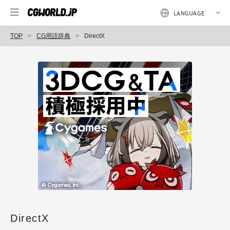
TOP
CG用語辞典
DirectX
DirectX