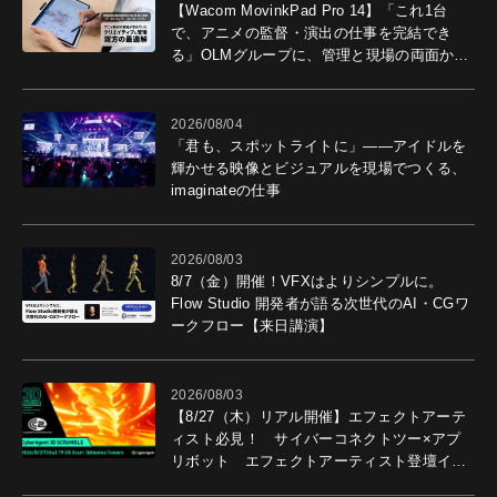
【Wacom MovinkPad Pro 14】「これ1台
で、アニメの監督・演出の仕事を完結でき
る」OLMグループに、管理と現場の両面から
導入効果を聞いた
2026/08/04
「君も、スポットライトに」――アイドルを
輝かせる映像とビジュアルを現場でつくる、
imaginateの仕事
2026/08/03
8/7（金）開催！VFXはよりシンプルに。
Flow Studio 開発者が語る次世代のAI・CGワ
ークフロー【来日講演】
2026/08/03
【8/27（木）リアル開催】エフェクトアーテ
ィスト必見！ サイバーコネクトツー×アプ
リボット エフェクトアーティスト登壇イベ
ントを開催！－サイバーエージェント