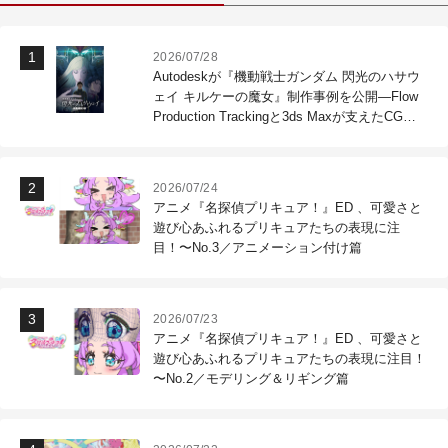
2026/07/28
Autodeskが『機動戦士ガンダム 閃光のハサウ
ェイ キルケーの魔女』制作事例を公開―Flow
Production Trackingと3ds Maxが支えたCG制
作現場
2026/07/24
アニメ『名探偵プリキュア！』ED 、可愛さと
遊び心あふれるプリキュアたちの表現に注
目！〜No.3／アニメーション付け篇
2026/07/23
アニメ『名探偵プリキュア！』ED 、可愛さと
遊び心あふれるプリキュアたちの表現に注目！
〜No.2／モデリング＆リギング篇