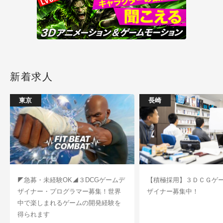
新着求人
東京
長崎
◤急募・未経験OK◢３DCGゲームデ
【積極採用】３ＤＣＧゲ
ザイナー・プログラマー募集！世界
ザイナー募集中！
中で楽しまれるゲームの開発経験を
得られます