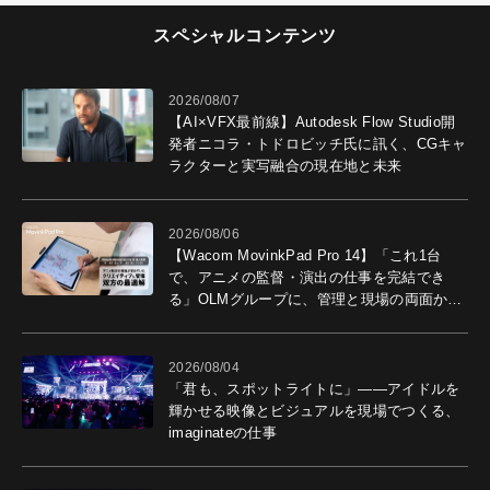
スペシャルコンテンツ
2026/08/07
【AI×VFX最前線】Autodesk Flow Studio開
発者ニコラ・トドロビッチ氏に訊く、CGキャ
ラクターと実写融合の現在地と未来
2026/08/06
【Wacom MovinkPad Pro 14】「これ1台
で、アニメの監督・演出の仕事を完結でき
る」OLMグループに、管理と現場の両面から
導入効果を聞いた
2026/08/04
「君も、スポットライトに」――アイドルを
輝かせる映像とビジュアルを現場でつくる、
imaginateの仕事