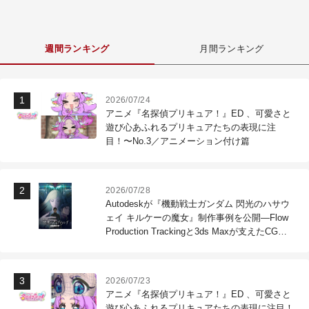
週間ランキング
月間ランキング
2026/07/24
アニメ『名探偵プリキュア！』ED 、可愛さと
遊び心あふれるプリキュアたちの表現に注
目！〜No.3／アニメーション付け篇
2026/07/28
Autodeskが『機動戦士ガンダム 閃光のハサウ
ェイ キルケーの魔女』制作事例を公開―Flow
Production Trackingと3ds Maxが支えたCG制
作現場
2026/07/23
アニメ『名探偵プリキュア！』ED 、可愛さと
遊び心あふれるプリキュアたちの表現に注目！