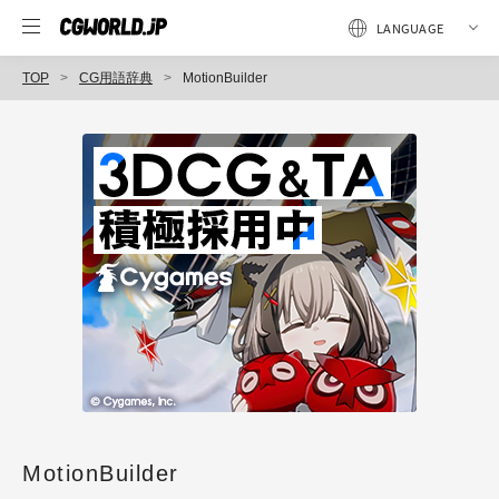
TOP
CG用語辞典
MotionBuilder
MotionBuilder