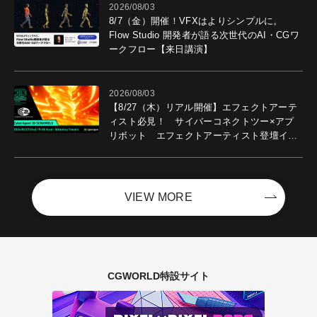
2026/08/03
8/7（金）開催！VFXはよりシンプルに。
Flow Studio 開発者が語る次世代のAI・CGワ
ークフロー【来日講演】
2026/08/03
【8/27（木）リアル開催】エフェクトアーテ
ィスト必見！ サイバーコネクトツー×アプ
リボット エフェクトアーティスト登壇イベ
ントを開催！－サイバーエージェント
VIEW MORE
CGWORLD特設サイト